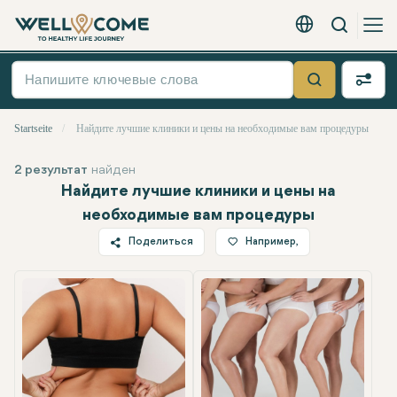
Вызов
Русский - EUR
Быстрое
меню
Suche
Startseite
Найдите лучшие клиники и цены на необходимые вам процедуры
2 результат
найден
Найдите лучшие клиники и цены на
необходимые вам процедуры
Поделиться
Например,
Twitter
Facebook
Linkedin
WhatsApp
Telegram