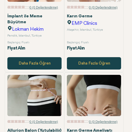
E-posta
0 (0 Değerlendirme)
0 (0 Değerlendirme)
İmplant ile Meme
Karın Germe
Büyütme
EMP Clinics
Lokman Hekim
Ataşehir, İstanbul, Türkiye
Pendik, İstanbul, Türkiye
Başlangıç Fiyatı
Başlangıç Fiyatı
Fiyat Alın
Fiyat Alın
Daha Fazla Öğren
Daha Fazla Öğren
0 (0 Değerlendirme)
0 (0 Değerlendirme)
Allurion Balon (Yutulabilir)
Karın Germe Ameliyatı