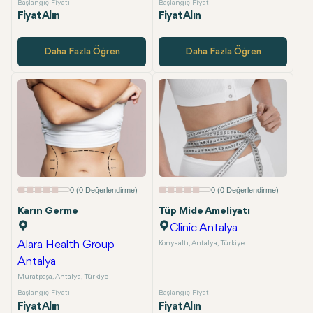
Başlangıç Fiyatı
Başlangıç Fiyatı
Fiyat Alın
Fiyat Alın
Daha Fazla Öğren
Daha Fazla Öğren
0 (0 Değerlendirme)
0 (0 Değerlendirme)
Karın Germe
Tüp Mide Ameliyatı
Clinic Antalya
Alara Health Group
Konyaaltı, Antalya, Türkiye
Antalya
Muratpaşa, Antalya, Türkiye
Başlangıç Fiyatı
Başlangıç Fiyatı
Fiyat Alın
Fiyat Alın