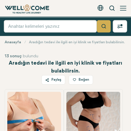
Arama
Türkçe - EUR
Hızlı
Menü
Ara
Anasayfa
Aradığın tedavi ile ilgili en iyi klinik ve fiyatları bulabilirsin.
13 sonuç
bulundu
Aradığın tedavi ile ilgili en iyi klinik ve fiyatları
bulabilirsin.
Paylaş
Beğen
En Popüler
Twitter
Facebook
Linkedin
WhatsApp
Telegram