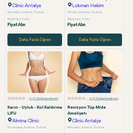
Clinic Antalya
Lokman Hekim
Konyaaltı, Antalya, Türkiye
Pendik, İstanbul, Türkiye
Başlangıç Fiyatı
Başlangıç Fiyatı
Fiyat Alın
Fiyat Alın
Daha Fazla Öğren
Daha Fazla Öğren
0 (0 Değerlendirme)
0 (0 Değerlendirme)
Karın - Uyluk - Kol Kaldırma
Revizyon Tüp Mide
LIFU
Ameliyatı
Almina Clinic
Clinic Antalya
Muratpaşa, Antalya, Türkiye
Konyaaltı, Antalya, Türkiye