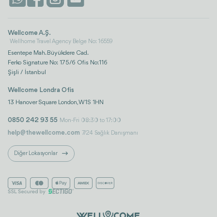
Wellcome A.Ş.
Wellhome Travel Agency Belge No: 16559
Esentepe Mah. Büyükdere Cad.
Ferko Signature No: 175/6 Ofis No:116
Şişli / İstanbul
Wellcome Londra Ofis
13 Hanover Square London, W1S 1HN
0850 242 93 55
Mon-Fri 08:30 to 17:00
help@thewellcome.com
7/24 Sağlık Danışmanı
Diğer Lokasyonlar