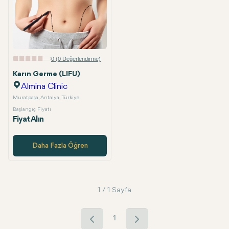
0 (0 Değerlendirme)
Karın Germe (LIFU)
Almina Clinic
Muratpaşa, Antalya, Türkiye
Başlangıç Fiyatı
Fiyat Alın
Daha Fazla Öğren
1 / 1 Sayfa
1