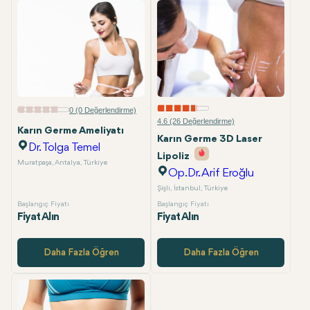
0 (0 Değerlendirme)
4.6 (26 Değerlendirme)
Karın Germe Ameliyatı
Karın Germe 3D Laser
Dr. Tolga Temel
Lipoliz
Muratpaşa, Antalya, Türkiye
Op.Dr. Arif Eroğlu
Şişli, İstanbul, Türkiye
Başlangıç Fiyatı
Başlangıç Fiyatı
Fiyat Alın
Fiyat Alın
Daha Fazla Öğren
Daha Fazla Öğren