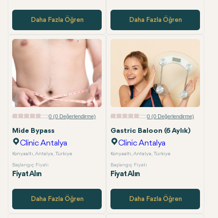
Daha Fazla Öğren
Daha Fazla Öğren
0 (0 Değerlendirme)
0 (0 Değerlendirme)
Mide Bypass
Gastric Baloon (6 Aylık)
Clinic Antalya
Clinic Antalya
Konyaaltı, Antalya, Türkiye
Konyaaltı, Antalya, Türkiye
Başlangıç Fiyatı
Başlangıç Fiyatı
Fiyat Alın
Fiyat Alın
Daha Fazla Öğren
Daha Fazla Öğren