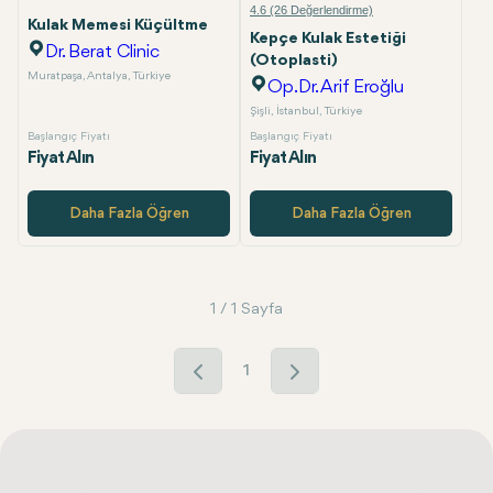
4.6 (26 Değerlendirme)
Kulak Memesi Küçültme
Kepçe Kulak Estetiği
Dr. Berat Clinic
(Otoplasti)
Muratpaşa, Antalya, Türkiye
Op.Dr. Arif Eroğlu
Şişli, İstanbul, Türkiye
Başlangıç Fiyatı
Başlangıç Fiyatı
Fiyat Alın
Fiyat Alın
Daha Fazla Öğren
Daha Fazla Öğren
1 / 1 Sayfa
1