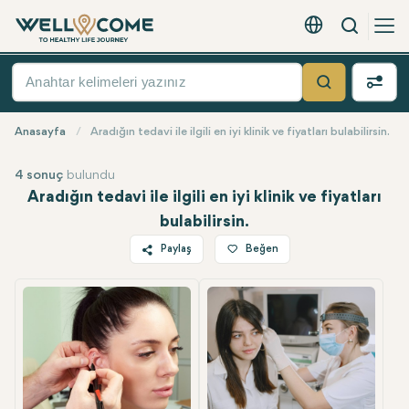
Arama
Türkçe - EUR
Hızlı
Menü
Ara
Anasayfa
Aradığın tedavi ile ilgili en iyi klinik ve fiyatları bulabilirsin.
4 sonuç
bulundu
Aradığın tedavi ile ilgili en iyi klinik ve fiyatları
bulabilirsin.
Paylaş
Beğen
Twitter
Facebook
Linkedin
WhatsApp
Telegram