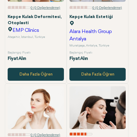
E-posta
0 (0 Değerlendirme)
0 (0 Değerlendirme)
Kepçe Kulak Deformitesi,
Kepçe Kulak Estetiği
Otoplasti
EMP Clinics
Alara Health Group
Ataşehir, İstanbul, Türkiye
Antalya
Muratpaşa, Antalya, Türkiye
Başlangıç Fiyatı
Başlangıç Fiyatı
Fiyat Alın
Fiyat Alın
Daha Fazla Öğren
Daha Fazla Öğren
0 (0 Değerlendirme)