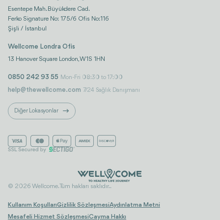
Esentepe Mah. Büyükdere Cad.
Ferko Signature No: 175/6 Ofis No:116
Şişli / İstanbul
Wellcome Londra Ofis
13 Hanover Square London, W1S 1HN
0850 242 93 55
Mon-Fri 08:30 to 17:00
help@thewellcome.com
7/24 Sağlık Danışmanı
Diğer Lokasyonlar
© 2026 Wellcome. Tüm hakları saklıdır..
Kullanım Koşulları
Gizlilik Sözleşmesi
Aydınlatma Metni
Mesafeli Hizmet Sözleşmesi
Cayma Hakkı