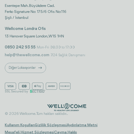
Esentepe Mah. Büyükdere Cad.
Ferko Signature No: 175/6 Ofis No:116
Şişli / İstanbul
Wellcome Londra Ofis
13 Hanover Square London, W1S 1HN
0850 242 93 55
Mon-Fri 08:30 to 17:00
help@thewellcome.com
7/24 Sağlık Danışmanı
Diğer Lokasyonlar
© 2026 Wellcome. Tüm hakları saklıdır..
Kullanım Koşulları
Gizlilik Sözleşmesi
Aydınlatma Metni
Mesafeli Hizmet Sözleşmesi
Cayma Hakkı