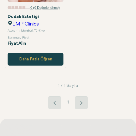
E-posta
0 (0 Değerlendirme)
Dudak Estetiği
EMP Clinics
Ataşehir, İstanbul, Türkiye
Başlangıç Fiyatı
Fiyat Alın
Daha Fazla Öğren
1 / 1 Sayfa
1