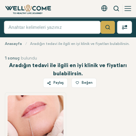
Arama
Türkçe - EUR
Hızlı
Menü
Ara
Anasayfa
Aradığın tedavi ile ilgili en iyi klinik ve fiyatları bulabilirsin.
1 sonuç
bulundu
Aradığın tedavi ile ilgili en iyi klinik ve fiyatları
bulabilirsin.
Paylaş
Beğen
Twitter
Facebook
Linkedin
WhatsApp
Telegram