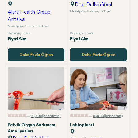
Doç. Dr. İlkin Yeral
Alara Health Group
Muratpaşa, Antalya, Türkiye
Antalya
Muratpaşa, Antalya, Türkiye
Başlangıç Fiyatı
Başlangıç Fiyatı
Fiyat Alın
Fiyat Alın
Daha Fazla Öğren
Daha Fazla Öğren
0 (0 Değerlendirme)
0 (0 Değerlendirme)
Pelvik Organ Sarkması
Labioplasti
Ameliyatları