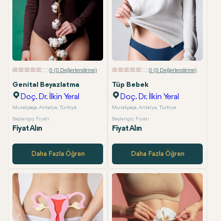
0 (0 Değerlendirme)
0 (0 Değerlendirme)
Genital Beyazlatma
Tüp Bebek
Doç. Dr. İlkin Yeral
Doç. Dr. İlkin Yeral
Muratpaşa, Antalya, Türkiye
Muratpaşa, Antalya, Türkiye
Başlangıç Fiyatı
Başlangıç Fiyatı
Fiyat Alın
Fiyat Alın
Daha Fazla Öğren
Daha Fazla Öğren