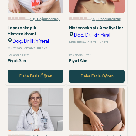
0 (0 Değerlendirme)
0 (0 Değerlendirme)
Laparoskopik
Histeroskopik Ameliyatlar
Histerektomi
Doç. Dr. İlkin Yeral
Doç. Dr. İlkin Yeral
Muratpaşa, Antalya, Türkiye
Muratpaşa, Antalya, Türkiye
Başlangıç Fiyatı
Başlangıç Fiyatı
Fiyat Alın
Fiyat Alın
Daha Fazla Öğren
Daha Fazla Öğren