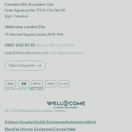
Esentepe Mah. Büyükdere Cad.
Ferko Signature No: 175/6 Ofis No:116
Şişli / İstanbul
Wellcome Londra Ofis
13 Hanover Square London, W1S 1HN
0850 242 93 55
Mon-Fri 08:30 to 17:00
help@thewellcome.com
7/24 Sağlık Danışmanı
Diğer Lokasyonlar
© 2026 Wellcome. Tüm hakları saklıdır..
Kullanım Koşulları
Gizlilik Sözleşmesi
Aydınlatma Metni
Mesafeli Hizmet Sözleşmesi
Cayma Hakkı