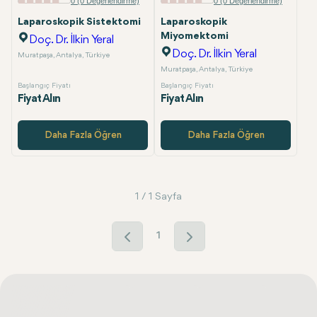
0 (0 Değerlendirme)
0 (0 Değerlendirme)
Laparoskopik Sistektomi
Laparoskopik
Miyomektomi
Doç. Dr. İlkin Yeral
Doç. Dr. İlkin Yeral
Muratpaşa, Antalya, Türkiye
Muratpaşa, Antalya, Türkiye
Başlangıç Fiyatı
Başlangıç Fiyatı
Fiyat Alın
Fiyat Alın
Daha Fazla Öğren
Daha Fazla Öğren
1 / 1 Sayfa
1