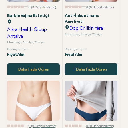
E-posta
0 (0 Değerlendirme)
0 (0 Değerlendirme)
Barbie Vajina Estetiği
Anti-İnkontinans
Ameliyatı
Doç. Dr. İlkin Yeral
Alara Health Group
Muratpaşa, Antalya, Türkiye
Antalya
Muratpaşa, Antalya, Türkiye
Başlangıç Fiyatı
Başlangıç Fiyatı
Fiyat Alın
Fiyat Alın
Daha Fazla Öğren
Daha Fazla Öğren
0 (0 Değerlendirme)
0 (0 Değerlendirme)