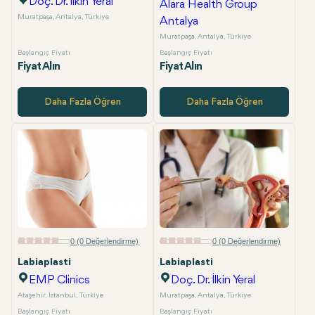
Doç. Dr. İlkin Yeral
Alara Health Group
Muratpaşa, Antalya, Türkiye
Antalya
Muratpaşa, Antalya, Türkiye
Başlangıç Fiyatı
Başlangıç Fiyatı
Fiyat Alın
Fiyat Alın
Daha Fazla Öğren
Daha Fazla Öğren
0 (0 Değerlendirme)
0 (0 Değerlendirme)
Labiaplasti
Labiaplasti
EMP Clinics
Doç. Dr. İlkin Yeral
Ataşehir, İstanbul, Türkiye
Muratpaşa, Antalya, Türkiye
Başlangıç Fiyatı
Başlangıç Fiyatı