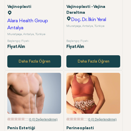
Vajinoplasti
Vajinoplasti - Vajina
Daraltma
Doç. Dr. İlkin Yeral
Alara Health Group
Muratpaşa, Antalya, Türkiye
Antalya
Muratpaşa, Antalya, Türkiye
Başlangıç Fiyatı
Başlangıç Fiyatı
Fiyat Alın
Fiyat Alın
Daha Fazla Öğren
Daha Fazla Öğren
0 (0 Değerlendirme)
0 (0 Değerlendirme)
Penis Estetiği
Perineoplasti