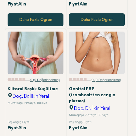
Fiyat Alın
Fiyat Alın
Daha Fazla Öğren
Daha Fazla Öğren
0 (0 Değerlendirme)
0 (0 Değerlendirme)
Klitoral Başlık Küçültme
Genital PRP
(trombositten zengin
Doç. Dr. İlkin Yeral
plazma)
Muratpaşa, Antalya, Türkiye
Doç. Dr. İlkin Yeral
Muratpaşa, Antalya, Türkiye
Başlangıç Fiyatı
Başlangıç Fiyatı
Fiyat Alın
Fiyat Alın