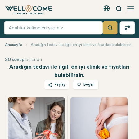
Arama
Türkçe - EUR
Hızlı
Menü
Ara
Anasayfa
Aradığın tedavi ile ilgili en iyi klinik ve fiyatları bulabilirsin.
20 sonuç
bulundu
Aradığın tedavi ile ilgili en iyi klinik ve fiyatları
bulabilirsin.
Paylaş
Beğen
Twitter
Facebook
Linkedin
WhatsApp
Telegram