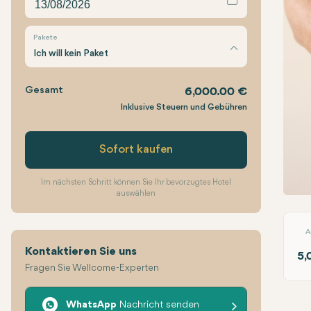
Pakete
Ich will kein Paket
Gesamt
6,000.00 €
Inklusive Steuern und Gebühren
Sofort kaufen
Im nächsten Schritt können Sie Ihr bevorzugtes Hotel
auswählen
Bauc
A
Kontaktieren Sie uns
5,
Fragen Sie Wellcome-Experten
WhatsApp
Nachricht senden