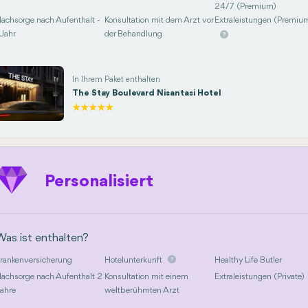
24/7 (Premium)
achsorge nach Aufenthalt -
Konsultation mit dem Arzt vor
Extraleistungen (Premiu
 Jahr
der Behandlung
In Ihrem Paket enthalten
The Stay Boulevard Nisantasi Hotel
Personalisiert
Was ist enthalten?
rankenversicherung
Hotelunterkunft
Healthy Life Butler
achsorge nach Aufenthalt 2
Konsultation mit einem
Extraleistungen (Private)
ahre
weltberühmten Arzt