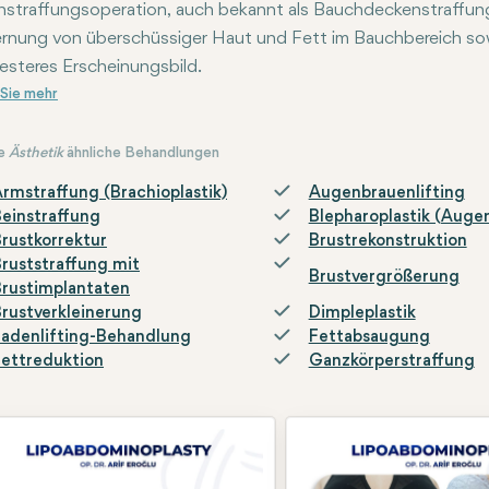
straffungsoperation, auch bekannt als Bauchdeckenstraffung o
rnung von überschüssiger Haut und Fett im Bauchbereich sowi
esteres Erscheinungsbild.
e
Ästhetik
ähnliche Behandlungen
rmstraffung (Brachioplastik)
Augenbrauenlifting
einstraffung
Blepharoplastik (Augen
rustkorrektur
Brustrekonstruktion
ruststraffung mit
Brustvergrößerung
rustimplantaten
rustverkleinerung
Dimpleplastik
adenlifting-Behandlung
Fettabsaugung
ettreduktion
Ganzkörperstraffung