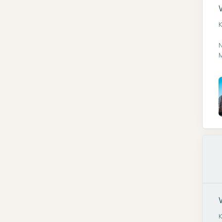
K
N
M
K