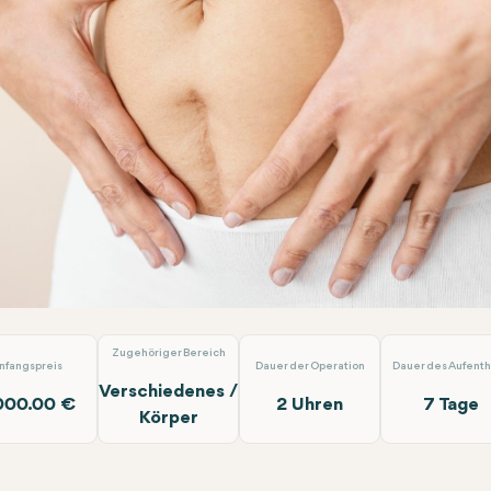
hdeckenstraffung
Op.Dr. Arif Eroğlu
Zugehöriger Bereich
nfangspreis
Dauer der Operation
Dauer des Aufenth
Verschiedenes /
000.00 €
2 Uhren
7 Tage
Körper