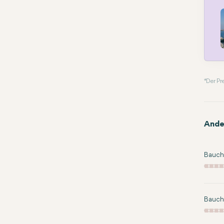
* Der P
Ande
Bauch
Bauch