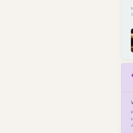
N
1
K
N
J