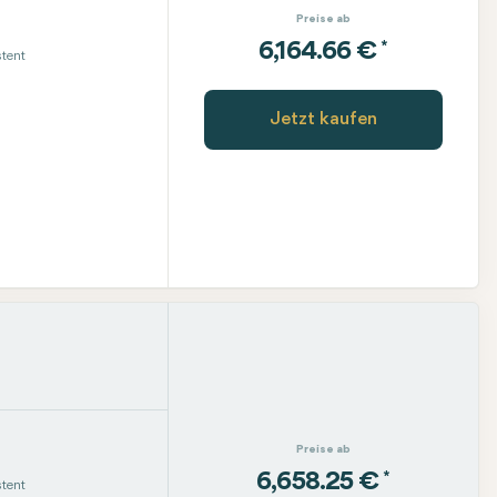
Preise ab
*
6,164.66 €
tent
Jetzt kaufen
Preise ab
*
6,658.25 €
tent