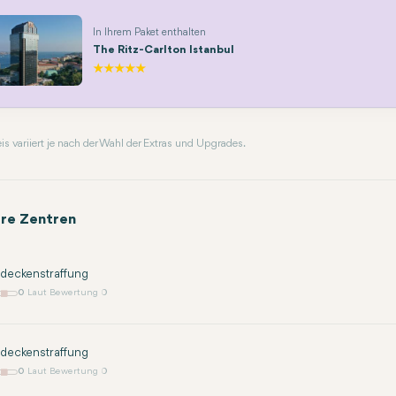
In Ihrem Paket enthalten
The Ritz-Carlton Istanbul
reis variiert je nach der Wahl der Extras und Upgrades.
re Zentren
deckenstraffung
0
Laut Bewertung 0
deckenstraffung
0
Laut Bewertung 0