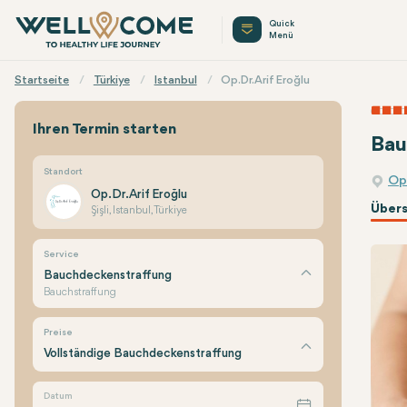
Quick
Menü
Startseite
Türkiye
Istanbul
Op.Dr. Arif Eroğlu
Ihren Termin starten
Bau
Standort
Op.
Op.Dr. Arif Eroğlu
Übers
Şişli, Istanbul, Türkiye
Service
Bauchdeckenstraffung
Bauchstraffung
Preise
Vollständige Bauchdeckenstraffung
Datum