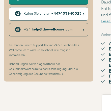
Bauch
Entfe
Rufen Sie uns an
+447403940025
und f
7/24
help@thewellcome.com
Ander
A
Sie können unsere Support-Hotline 24/7 erreichen. Das
B
Wellcome-Team wird Sie so schnell wie möglich
B
kontaktieren.
B
Behandlungen bei Vertragspartnern des
B
Gesundheitswesens mit einer Bescheinigung über die
B
Genehmigung des Gesundheitstourismus.
F
F