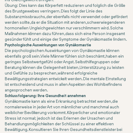
ins Gleichgewicht bringen.
Übung: Dies kann das Körperfett reduzieren und folglich die Größe
des Brustgewebes verringern. Dies folgt der Linie des
Substanzmissbrauchs, der ebenfalls nicht verwendet oder gefördert
werden sollte, da er die Situation mit anderen, schwerwiegenderen
hormonellen Ungleichgewichten nur verschlimmern wird. Solche
Maßnahmen können dazu führen, dass sich eine Person insgesamt
gesünder fühlt und einige der Symptome der Gynäkomastie lindern.
Psychologische Auswirkungen von Gynäkomastie
Die psychologischen Auswirkungen von Gynäkomastie können
ebenfalls groß sein. Viele Männer fühlen sich beschämt, haben ein
geringes Selbstwertgefühl oder Angst. Selbsthilfegruppen oder
Beratung können die Gelegenheit bieten, Unterstützung zu leisten
und Gefühle zu besprechen, während erfolgreiche
Bewältigungsstrategien entwickelt werden. Die mentale Einstellung
ist entscheidend und muss in allen Aspekten des Wohlbefindens
angesprochen werden.
Schlussfolgerung: Ihre Gesundheit annehmen
Gynäkomastie kann als eine Erkrankung betrachtet werden, die
normalerweise in jeder Art von männlicher und manchmal auch
weiblicher Bevölkerung vorkommt. Körperlicher und emotionaler
Stress ist normal; jedoch ist das Erlernen der Ursachen und
Behandlungsmöglichkeiten der Schlüssel zu einer effektiven
Bewältigung. Konsultieren Sie Ihren Gesundheitsdienstleister bei