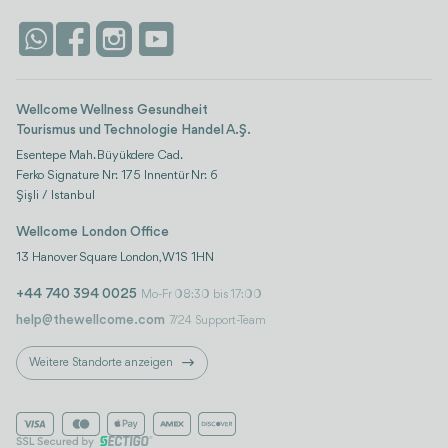
Vertrauen & Sicherheit
Antalya
Attraktionen
Kontaktieren Sie uns
Istanbul
Bewertungen
Life-Plattform
Wellcome Wellness Gesundheit
Tourismus und Technologie Handel A.Ş.
Esentepe Mah. Büyükdere Cad.
Ferko Signature Nr: 175 Innentür Nr: 6
Şişli / Istanbul
Wellcome London Office
13 Hanover Square London, W1S 1HN
+44 740 394 0025
Mo-Fr 08:30 bis 17:00
help@thewellcome.com
7/24 Support-Team
Weitere Standorte anzeigen