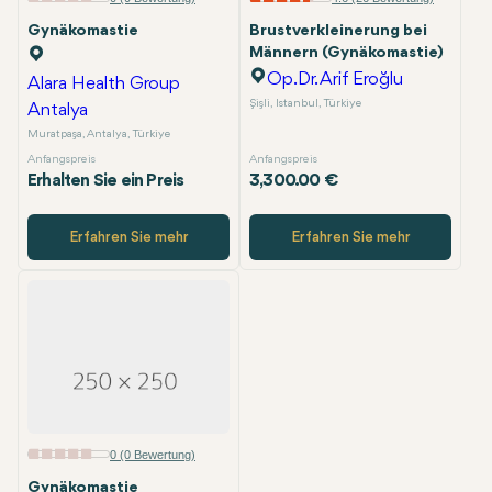
Gynäkomastie
Brustverkleinerung bei
Männern (Gynäkomastie)
Op.Dr. Arif Eroğlu
Alara Health Group
Şişli, Istanbul, Türkiye
Antalya
Muratpaşa, Antalya, Türkiye
Anfangspreis
Anfangspreis
Erhalten Sie ein Preis
3,300.00 €
Erfahren Sie mehr
Erfahren Sie mehr
0 (0 Bewertung)
Gynäkomastie