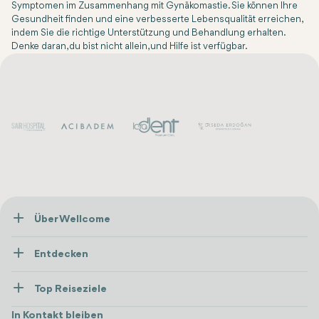
Symptomen im Zusammenhang mit Gynäkomastie. Sie können Ihre
Gesundheit finden und eine verbesserte Lebensqualität erreichen,
indem Sie die richtige Unterstützung und Behandlung erhalten.
Denke daran, du bist nicht allein, und Hilfe ist verfügbar.
Über Wellcome
Über Uns
Entdecken
Presse
Gesundheitsversorgung
Ressourcen und Richtlinien
Top Reiseziele
Wellness
Alle anzeigen
Karriere
Türkei
Unterkünfte
In Kontakt bleiben