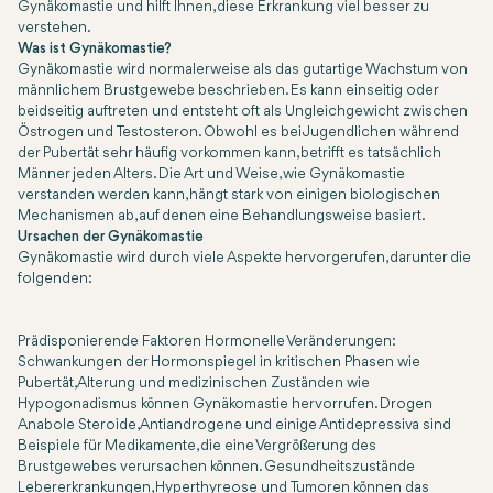
Gynäkomastie und hilft Ihnen, diese Erkrankung viel besser zu
verstehen.
Was ist Gynäkomastie?
Gynäkomastie wird normalerweise als das gutartige Wachstum von
männlichem Brustgewebe beschrieben. Es kann einseitig oder
beidseitig auftreten und entsteht oft als Ungleichgewicht zwischen
Östrogen und Testosteron. Obwohl es bei Jugendlichen während
der Pubertät sehr häufig vorkommen kann, betrifft es tatsächlich
Männer jeden Alters. Die Art und Weise, wie Gynäkomastie
verstanden werden kann, hängt stark von einigen biologischen
Mechanismen ab, auf denen eine Behandlungsweise basiert.
Ursachen der Gynäkomastie
Gynäkomastie wird durch viele Aspekte hervorgerufen, darunter die
folgenden:
Prädisponierende Faktoren Hormonelle Veränderungen:
Schwankungen der Hormonspiegel in kritischen Phasen wie
Pubertät, Alterung und medizinischen Zuständen wie
Hypogonadismus können Gynäkomastie hervorrufen. Drogen
Anabole Steroide, Antiandrogene und einige Antidepressiva sind
Beispiele für Medikamente, die eine Vergrößerung des
Brustgewebes verursachen können. Gesundheitszustände
Lebererkrankungen, Hyperthyreose und Tumoren können das