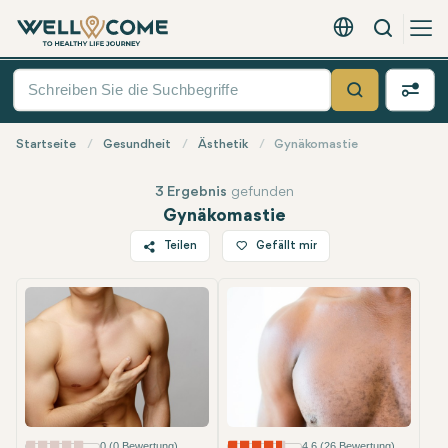
Suche
Deutsch - EUR
Quick
Menü
Suche
Startseite
Gesundheit
Ästhetik
Gynäkomastie
3 Ergebnis
gefunden
Gynäkomastie
Teilen
Gefällt mir
Twitter
Facebook
Linkedin
WhatsApp
Telegram
E-Mail
0 (0 Bewertung)
4.6 (26 Bewertung)