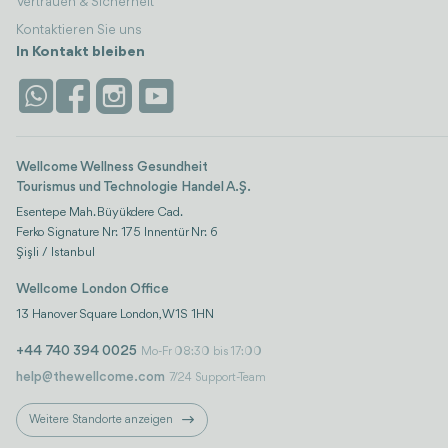
Vertrauen & Sicherheit
Kontaktieren Sie uns
In Kontakt bleiben
Wellcome Wellness Gesundheit
Tourismus und Technologie Handel A.Ş.
Esentepe Mah. Büyükdere Cad.
Ferko Signature Nr: 175 Innentür Nr: 6
Şişli / Istanbul
Wellcome London Office
13 Hanover Square London, W1S 1HN
+44 740 394 0025
Mo-Fr 08:30 bis 17:00
help@thewellcome.com
7/24 Support-Team
Weitere Standorte anzeigen