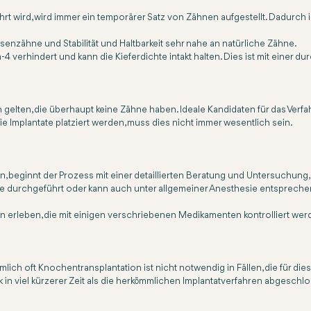
t wird, wird immer ein temporärer Satz von Zähnen aufgestellt. Dadurch is
esenzähne und Stabilität und Haltbarkeit sehr nahe an natürliche Zähne.
4 verhindert und kann die Kieferdichte intakt halten. Dies ist mit einer 
gelten, die überhaupt keine Zähne haben. Ideale Kandidaten für das Verf
e Implantate platziert werden, muss dies nicht immer wesentlich sein.
, beginnt der Prozess mit einer detaillierten Beratung und Untersuchung,
sie durchgeführt oder kann auch unter allgemeiner Anesthesie entsprechen
rleben, die mit einigen verschriebenen Medikamenten kontrolliert werde
lich oft Knochentransplantation ist nicht notwendig in Fällen, die für di
k in viel kürzerer Zeit als die herkömmlichen Implantatverfahren abgeschl