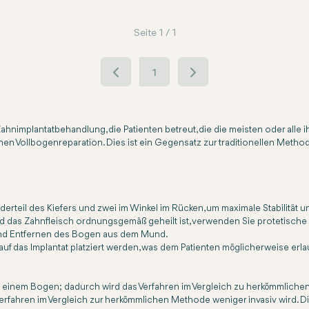
Seite 1 / 1
1
n Zahnimplantatbehandlung, die Patienten betreut, die die meisten oder alle
n Vollbogenreparation. Dies ist ein Gegensatz zur traditionellen Methode
rderteil des Kiefers und zwei im Winkel im Rücken, um maximale Stabilitä
nd das Zahnfleisch ordnungsgemäß geheilt ist, verwenden Sie protetisch
 und Entfernen des Bogen aus dem Mund.
 das Implantat platziert werden, was dem Patienten möglicherweise erlaub
in einem Bogen; dadurch wird das Verfahren im Vergleich zu herkömmliche
erfahren im Vergleich zur herkömmlichen Methode weniger invasiv wird. Die