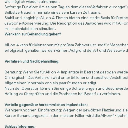
wie möglich wieder aufnehmen.
Sofortige Funktion:
Am selben Tag, an dem dieses Verfahren durchgeführ
Selbstvertrauen innerhalb eines sehr kurzen Zeitraums.
Stabil und langlebig:
All-on-4-Firmen bieten eine starke Basis für Proth
Jawbone-Konservierung:
Die Resorption des Jawbones wird mit All-on-
mit Implantatstellen stimuliert.
Wer kann zur Behandlung gehen?
All-on-4 kann für Menschen mit großem Zahnverlust und für Menschen 
erfolgreich gehalten werden können. Aufgrund der Art und Weise, wie di
Verfahren und Nachbehandlung:
Beratung:
Wenn Sie für All-on-4-Implantate in Betracht gezogen werden
Chirurgisch:
Das Verfahren wird unter örtlicher und sedativer Anästhe
Allgemeinen innerhalb von ein paar Stunden erledigt.
Nach der Operation können Sie einige Schwellungen und Beschwerden e
Heilung zu überprüfen und die Prothesen bei Bedarf zu verfeinern.
Vorteile gegenüber herkömmlichen Implantaten:
Weniger Knochen-Einpflanzung:
Wegen der gewölbten Platzierung, ziem
Kurzer Behandlungszeit:
In den meisten Fällen wird die All-on-4-Techni
Schlussfolgerung: