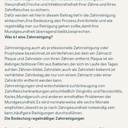
Gesundheit, Frische und Infektionsfreiheit Ihrer Zähne und Ihres
Zahnfleisches zu sichern.
Dafür werden wir hier in diesem Beitrag tief in die Zahnreinigung
eintauchen, ihre Bedeutung, den Prozess, ihre Vorteile und wie
regelmäßig man zur Reinigung gehen sollte, damit Ihre
Mundgesundheit überragend bleibt, besprechen.
Was ist eine Zahnreinigung?
Zahnreinigung, auch als professionelle Zahnreinigung oder
Prophylaxe bezeichnet, ist ein Verfahren, bei dem ein Zahnarzt
Plaque und Zahnstein von Ihren Zähnen entfernt. Plaque ist ein
klebriger, farbloser Film aus Bakterien, der sich im Laufe des Tages
auf den Zähnen bildet. Zahnstein, auch als Zahnstein bekannt, ist
verhärteter Zahnbelag, der nur von einem Zahnarzt oder einer
Zahnärztin entfernt werden kann.
Zahnreinigungen sind entscheidend zur Vorbeugung von
Zahnfleischerkrankungen, einschließlich Gingivitis und Parodontitis,
Karies, Mundgeruch und anderen ernsthaften Problemen der
Mundgesundheit. Es wird normalerweise alle sechs Monate
empfohlen, obwohl es je nach Zahngesundheit notwendig sein
kann, häufigere Reinigungen durchzuführen.
Die Bedeutung regelmäßiger Zahnreinigungen