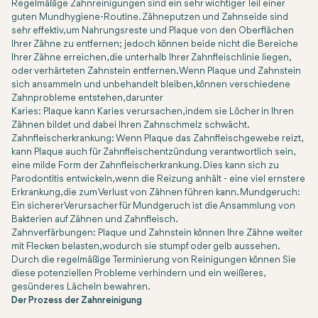
Regelmäßige Zahnreinigungen sind ein sehr wichtiger Teil einer
guten Mundhygiene-Routine. Zähneputzen und Zahnseide sind
sehr effektiv, um Nahrungsreste und Plaque von den Oberflächen
Ihrer Zähne zu entfernen; jedoch können beide nicht die Bereiche
Ihrer Zähne erreichen, die unterhalb Ihrer Zahnfleischlinie liegen,
oder verhärteten Zahnstein entfernen. Wenn Plaque und Zahnstein
sich ansammeln und unbehandelt bleiben, können verschiedene
Zahnprobleme entstehen, darunter
Karies: Plaque kann Karies verursachen, indem sie Löcher in Ihren
Zähnen bildet und dabei Ihren Zahnschmelz schwächt.
Zahnfleischerkrankung: Wenn Plaque das Zahnfleischgewebe reizt,
kann Plaque auch für Zahnfleischentzündung verantwortlich sein,
eine milde Form der Zahnfleischerkrankung. Dies kann sich zu
Parodontitis entwickeln, wenn die Reizung anhält - eine viel ernstere
Erkrankung, die zum Verlust von Zähnen führen kann. Mundgeruch:
Ein sicherer Verursacher für Mundgeruch ist die Ansammlung von
Bakterien auf Zähnen und Zahnfleisch.
Zahnverfärbungen: Plaque und Zahnstein können Ihre Zähne weiter
mit Flecken belasten, wodurch sie stumpf oder gelb aussehen.
Durch die regelmäßige Terminierung von Reinigungen können Sie
diese potenziellen Probleme verhindern und ein weißeres,
gesünderes Lächeln bewahren.
Der Prozess der Zahnreinigung