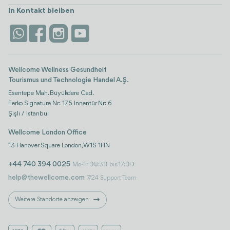
Türkei
Unterkünfte
In Kontakt bleiben
Vertrauen & Sicherheit
Antalya
Attraktionen
Kontaktieren Sie uns
Istanbul
Bewertungen
Life-Plattform
Wellcome Wellness Gesundheit
Tourismus und Technologie Handel A.Ş.
Esentepe Mah. Büyükdere Cad.
Ferko Signature Nr: 175 Innentür Nr: 6
Şişli / Istanbul
Wellcome London Office
13 Hanover Square London, W1S 1HN
+44 740 394 0025
Mo-Fr 08:30 bis 17:00
help@thewellcome.com
7/24 Support-Team
Weitere Standorte anzeigen