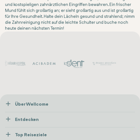
und kostspieligen zahnärztlichen Eingriffen bewahren. Ein frischer
Mund fühlt sich großartig an; er sieht großartig aus und ist großartig
für Ihre Gesundheit. Halte dein Lächeln gesund und strahlend; nimm
die Zahnreinigung nicht auf die leichte Schulter und buche noch
heute deinen nächsten Termin!
Über Wellcome
Über Uns
Entdecken
Presse
Gesundheitsversorgung
Ressourcen und Richtlinien
Top Reiseziele
Wellness
Alle anzeigen
Karriere