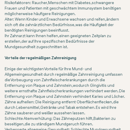
Risikofaktoren: Raucher, Menschen mit Diabetes, schwangere
Frauen und Patienten mit geschwächtem Immunsystem benötigen
möglicherweise häufigere Reinigungen.
Alter: Wenn Kinder und Erwachsene wachsen und reifen, ändern
sich oft die zahnärztlichen Bedürfnisse, was die Häufigkeit der
benötigten Reinigungen beeinflusst.
Ihr Zahnarzt kann Ihnen helfen, einen geeigneten Zeitplan zu
erstellen, der auf Ihre spezifischen Bedürfnisse der
Mundgesundheit zugeschnitten ist.
Vorteile der regelmäßigen Zahnreinigung
Einige der wichtigsten Vorteile für Ihre Mund- und
Allgemeingesundheit durch regelmäßige Zahnreinigung umfassen
die Vorbeugung von Zahnfleischerkrankungen durch die
Entfernung von Plaque und Zahnstein, wodurch Gingivitis und
weitere ernsthafte Zahnfleischerkrankungen verhindert werden. Die
Entfernung von Plaque und Zahnstein verhindert Karies und Löcher.
Zähne aufhellen: Die Reinigung entfernt Oberflächenflecken, die
durch Lebensmittel, Getränke und Tabak entstehen. Es wird Ihre
Zähne sauberer und weißer aussehen lassen.
Schlechte Atemverhütung: Das Zähneputzen hilft, Bakterien zu
beseitigen, die zu ständigem Mundgeruch führen.
Verbesserte allgemeine Gesundheit: Schlechte Mundgesundheit