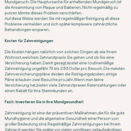
Mundgeruch: Die Hauptursache für anhaltenden Mundgeruch ist
die Ansammlung von Plaque und Bakterien. Nicht regelmäßig zu
putzen könnte dieses Problem verschärfen.
Auf diese Weise werden Sie mit regelmäßiger Reinigung all diese
Probleme vermeiden und sich später komplexere zahnärztliche
Behandlungen ersparen.
Kosten für Zahnreinigungen
Die Kosten hängen natürlich von solchen Dingen ab wie Ihrem
Wohnort, welchem Zahnarztpraxis Sie gehen und ob Sie eine
Versicherung haben. Damit gesagt, kostet eine routinemäßige
Zahnreinigung ungefähr 75 bis 200 Dollar pro Besuch. Die meisten
Zahnversicherungspläne decken die Reinigungskosten; einige
Pläne erlauben zwei Besuche pro Jahr. Wenn man keine
Versicherung hat, bieten viele Zahnarztpraxen Ratenzahlungen oder
einen Rabatt für ihre Stammkunden an.
Fazit: Investieren Sie in Ihre Mundgesundheit
Zahnreinigung ist eine der präventiven Maßnahmen, die für die gute
Mundhygiene und die allgemeine Gesundheit einer Person von
großer Bedeutung sind. Regelmäßige Zahnreinigungen bei Ihrem
Zahnarzt werden Sie später vor vielen unnötigen, zeitaufwändigen