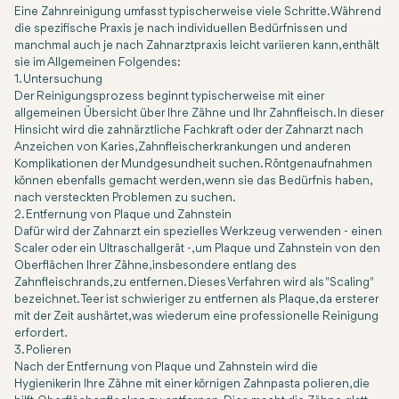
Eine Zahnreinigung umfasst typischerweise viele Schritte. Während
die spezifische Praxis je nach individuellen Bedürfnissen und
manchmal auch je nach Zahnarztpraxis leicht variieren kann, enthält
sie im Allgemeinen Folgendes:
1. Untersuchung
Der Reinigungsprozess beginnt typischerweise mit einer
allgemeinen Übersicht über Ihre Zähne und Ihr Zahnfleisch. In dieser
Hinsicht wird die zahnärztliche Fachkraft oder der Zahnarzt nach
Anzeichen von Karies, Zahnfleischerkrankungen und anderen
Komplikationen der Mundgesundheit suchen. Röntgenaufnahmen
können ebenfalls gemacht werden, wenn sie das Bedürfnis haben,
nach versteckten Problemen zu suchen.
2. Entfernung von Plaque und Zahnstein
Dafür wird der Zahnarzt ein spezielles Werkzeug verwenden - einen
Scaler oder ein Ultraschallgerät -, um Plaque und Zahnstein von den
Oberflächen Ihrer Zähne, insbesondere entlang des
Zahnfleischrands, zu entfernen. Dieses Verfahren wird als "Scaling"
bezeichnet. Teer ist schwieriger zu entfernen als Plaque, da ersterer
mit der Zeit aushärtet, was wiederum eine professionelle Reinigung
erfordert.
3. Polieren
Nach der Entfernung von Plaque und Zahnstein wird die
Hygienikerin Ihre Zähne mit einer körnigen Zahnpasta polieren, die