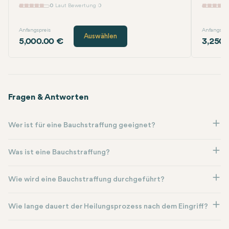
0
Laut Bewertung 0
Anfangspreis
Anfangspre
Auswählen
5,000.00 €
3,250.
Fragen & Antworten
Wer ist für eine Bauchstraffung geeignet?
Was ist eine Bauchstraffung?
Wie wird eine Bauchstraffung durchgeführt?
Wie lange dauert der Heilungsprozess nach dem Eingriff?