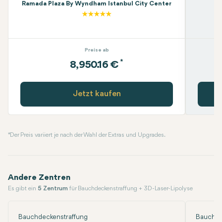
Ramada Plaza By Wyndham Istanbul City Center
Preise ab
*
8,950.16 €
Jetzt kaufen
* Der Preis variiert je nach der Wahl der Extras und Upgrades.
Andere Zentren
Es gibt ein
5 Zentrum
für Bauchdeckenstraffung + 3D-Laser-Lipolyse
Bauchdeckenstraffung
Bauchde