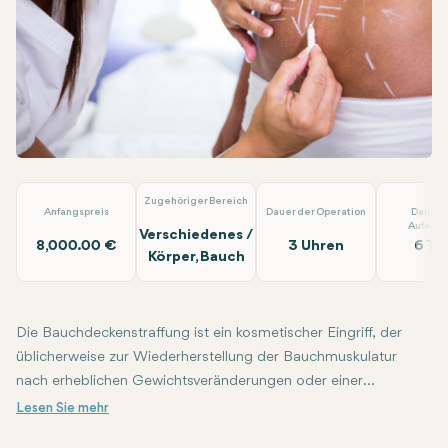
WhatsApp
Telegram
E-Mail
Bauchdeckenstraffung + 3D-Laser-Lipolyse
Op.Dr. Arif Eroğ
Zugehöriger Bereich
Anfangspreis
Dauer der Operation
Dauer 
Aufenth
Verschiedenes /
8,000.00 €
3 Uhren
6 Ta
Körper, Bauch
Die Bauchdeckenstraffung ist ein kosmetischer Eingriff, der
üblicherweise zur Wiederherstellung der Bauchmuskulatur
nach erheblichen Gewichtsveränderungen oder einer
Schwangerschaft durchgeführt wird. Dieser chirurgische
Eingriff zielt darauf ab, überschüssiges Fett und