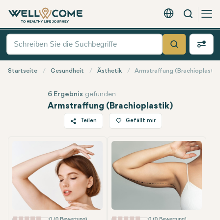
Suche
Deutsch - EUR
Quick
Menü
Suche
Startseite
Gesundheit
Ästhetik
Armstraffung (Brachioplastik
6 Ergebnis
gefunden
Armstraffung (Brachioplastik)
Teilen
Gefällt mir
Twitter
Facebook
Linkedin
WhatsApp
Telegram
E-Mail
0 (0 Bewertung)
0 (0 Bewertung)