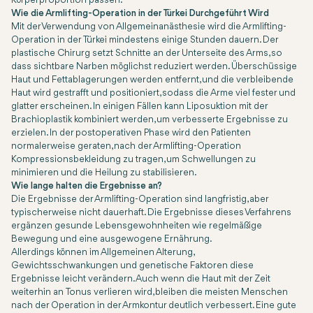
Körperproportion passen.
Wie die Armlifting-Operation in der Türkei Durchgeführt Wird
Mit der Verwendung von Allgemeinanästhesie wird die Armlifting-
Operation in der Türkei mindestens einige Stunden dauern. Der
plastische Chirurg setzt Schnitte an der Unterseite des Arms, so
dass sichtbare Narben möglichst reduziert werden. Überschüssige
Haut und Fettablagerungen werden entfernt, und die verbleibende
Haut wird gestrafft und positioniert, sodass die Arme viel fester und
glatter erscheinen. In einigen Fällen kann Liposuktion mit der
Brachioplastik kombiniert werden, um verbesserte Ergebnisse zu
erzielen. In der postoperativen Phase wird den Patienten
normalerweise geraten, nach der Armlifting-Operation
Kompressionsbekleidung zu tragen, um Schwellungen zu
minimieren und die Heilung zu stabilisieren.
Wie lange halten die Ergebnisse an?
Die Ergebnisse der Armlifting-Operation sind langfristig, aber
typischerweise nicht dauerhaft. Die Ergebnisse dieses Verfahrens
ergänzen gesunde Lebensgewohnheiten wie regelmäßige
Bewegung und eine ausgewogene Ernährung.
Allerdings können im Allgemeinen Alterung,
Gewichtsschwankungen und genetische Faktoren diese
Ergebnisse leicht verändern. Auch wenn die Haut mit der Zeit
weiterhin an Tonus verlieren wird, bleiben die meisten Menschen
nach der Operation in der Armkontur deutlich verbessert. Eine gute