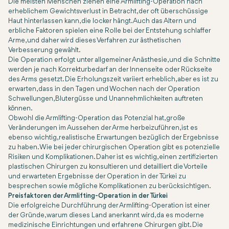
Die meisten Menschen ziehen eine Armlifting-Operation nach
erheblichem Gewichtsverlust in Betracht, der oft überschüssige
Haut hinterlassen kann, die locker hängt. Auch das Altern und
erbliche Faktoren spielen eine Rolle bei der Entstehung schlaffer
Arme, und daher wird dieses Verfahren zur ästhetischen
Verbesserung gewählt.
Die Operation erfolgt unter allgemeiner Anästhesie, und die Schnitte
werden je nach Korrekturbedarf an der Innenseite oder Rückseite
des Arms gesetzt. Die Erholungszeit variiert erheblich, aber es ist zu
erwarten, dass in den Tagen und Wochen nach der Operation
Schwellungen, Blutergüsse und Unannehmlichkeiten auftreten
können.
Obwohl die Armlifting-Operation das Potenzial hat, große
Veränderungen im Aussehen der Arme herbeizuführen, ist es
ebenso wichtig, realistische Erwartungen bezüglich der Ergebnisse
zu haben. Wie bei jeder chirurgischen Operation gibt es potenzielle
Risiken und Komplikationen. Daher ist es wichtig, einen zertifizierten
plastischen Chirurgen zu konsultieren und detailliert die Vorteile
und erwarteten Ergebnisse der Operation in der Türkei zu
besprechen sowie mögliche Komplikationen zu berücksichtigen.
Preisfaktoren der Armlifting-Operation in der Türkei
Die erfolgreiche Durchführung der Armlifting-Operation ist einer
der Gründe, warum dieses Land anerkannt wird, da es moderne
medizinische Einrichtungen und erfahrene Chirurgen gibt. Die