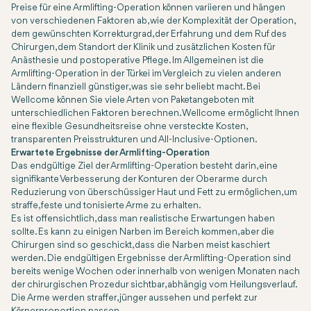
Preise für eine Armlifting-Operation können variieren und hängen
von verschiedenen Faktoren ab, wie der Komplexität der Operation,
dem gewünschten Korrekturgrad, der Erfahrung und dem Ruf des
Chirurgen, dem Standort der Klinik und zusätzlichen Kosten für
Anästhesie und postoperative Pflege. Im Allgemeinen ist die
Armlifting-Operation in der Türkei im Vergleich zu vielen anderen
Ländern finanziell günstiger, was sie sehr beliebt macht. Bei
Wellcome können Sie viele Arten von Paketangeboten mit
unterschiedlichen Faktoren berechnen. Wellcome ermöglicht Ihnen
eine flexible Gesundheitsreise ohne versteckte Kosten,
transparenten Preisstrukturen und All-Inclusive-Optionen.
Erwartete Ergebnisse der Armlifting-Operation
Das endgültige Ziel der Armlifting-Operation besteht darin, eine
signifikante Verbesserung der Konturen der Oberarme durch
Reduzierung von überschüssiger Haut und Fett zu ermöglichen, um
straffe, feste und tonisierte Arme zu erhalten.
Es ist offensichtlich, dass man realistische Erwartungen haben
sollte. Es kann zu einigen Narben im Bereich kommen, aber die
Chirurgen sind so geschickt, dass die Narben meist kaschiert
werden. Die endgültigen Ergebnisse der Armlifting-Operation sind
bereits wenige Wochen oder innerhalb von wenigen Monaten nach
der chirurgischen Prozedur sichtbar, abhängig vom Heilungsverlauf.
Die Arme werden straffer, jünger aussehen und perfekt zur