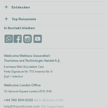
Über Uns
Entdecken
Presse
Gesundheitsversorgung
Ressourcen und Richtlinien
Top Reiseziele
Wellness
Alle anzeigen
Karriere
Türkei
Unterkünfte
In Kontakt bleiben
Vertrauen & Sicherheit
Antalya
Attraktionen
Kontaktieren Sie uns
Istanbul
Bewertungen
Life-Plattform
Wellcome Wellness Gesundheit
Tourismus und Technologie Handel A.Ş.
Esentepe Mah. Büyükdere Cad.
Ferko Signature Nr: 175 Innentür Nr: 6
Şişli / Istanbul
Wellcome London Office
13 Hanover Square London, W1S 1HN
+44 740 394 0025
Mo-Fr 08:30 bis 17:00
help@thewellcome.com
7/24 Support-Team