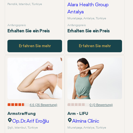
Alara Health Group
Pendik, Istanbul, Türkiye
Antalya
Muratpaşa, Antalya, Türkiye
Anfangspreis
Anfangspreis
Erhalten Sie ein Preis
Erhalten Sie ein Preis
Erfahren Sie mehr
Erfahren Sie mehr
4.6 (26 Bewertung)
0 (0 Bewertung)
Armstraffung
Arm - LIFU
Op.Dr. Arif Eroğlu
Almina Clinic
Şişli, Istanbul, Türkiye
Muratpaşa, Antalya, Türkiye