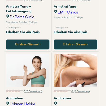
Armstraffung +
Armstraffung
Fettabsaugung
EMP Clinics
Dr. Berat Clinic
Ataşehir, Istanbul, Türkiye
Muratpaşa, Antalya, Türkiye
Anfangspreis
Anfangspreis
Erhalten Sie ein Preis
Erhalten Sie ein Preis
Erfahren Sie mehr
Erfahren Sie mehr
0 (0 Bewertung)
0 (0 Bewertung)
Armheben
Armheben
Lokman Hekim