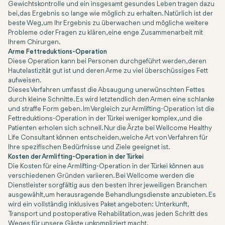
Gewichtskontrolle und ein insgesamt gesundes Leben tragen dazu
bei, das Ergebnis so lange wie möglich zu erhalten. Natürlich ist der
beste Weg, um Ihr Ergebnis zu überwachen und mögliche weitere
Probleme oder Fragen zu klären, eine enge Zusammenarbeit mit
Ihrem Chirurgen.
Arme Fettreduktions-Operation
Diese Operation kann bei Personen durchgeführt werden, deren
Hautelastizität gut ist und deren Arme zu viel überschüssiges Fett
aufweisen.
Dieses Verfahren umfasst die Absaugung unerwünschten Fettes
durch kleine Schnitte. Es wird letztendlich den Armen eine schlanke
und straffe Form geben. Im Vergleich zur Armlifting-Operation ist die
Fettreduktions-Operation in der Türkei weniger komplex, und die
Patienten erholen sich schnell. Nur die Ärzte bei Wellcome Healthy
Life Consultant können entscheiden, welche Art von Verfahren für
Ihre spezifischen Bedürfnisse und Ziele geeignet ist.
Kosten der Armlifting-Operation in der Türkei
Die Kosten für eine Armlifting-Operation in der Türkei können aus
verschiedenen Gründen variieren. Bei Wellcome werden die
Dienstleister sorgfältig aus den besten ihrer jeweiligen Branchen
ausgewählt, um herausragende Behandlungsdienste anzubieten. Es
wird ein vollständig inklusives Paket angeboten: Unterkunft,
Transport und postoperative Rehabilitation, was jeden Schritt des
Weges für unsere Gäste unkompliziert macht.