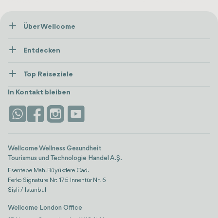
Über Wellcome
Über Uns
Entdecken
Presse
Gesundheitsversorgung
Ressourcen und Richtlinien
Top Reiseziele
Wellness
Alle anzeigen
Karriere
Türkei
Unterkünfte
In Kontakt bleiben
Vertrauen & Sicherheit
Antalya
Attraktionen
Kontaktieren Sie uns
Istanbul
Bewertungen
Life-Plattform
Wellcome Wellness Gesundheit
Tourismus und Technologie Handel A.Ş.
Esentepe Mah. Büyükdere Cad.
Ferko Signature Nr: 175 Innentür Nr: 6
Şişli / Istanbul
Wellcome London Office