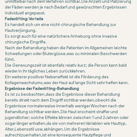
unmittelbar nach dem Verfahren sichtbar. Die Anzahl und Platzierung
der Fäden werden je nach Bedarf und gewünschten Ergebnissen
individuell angepasst.
Fadenlifting: Vorteile
Es handelt sich um eine nicht-chirurgische Behandlung zur
Hautverjüngung.
Es sorgt auch für eine natürlichere Anhebung ohne invasive
chirurgische Eingriffe.
Nach der Behandlung haben die Patienten im Allgemeinen leichte
Schwellungen oder Blutergüsse, was zu minimalen Beschwerden
führt.
Die Genesungszeit ist ebenfalls relativ kurz; die Person kann bald
wieder in ihr tägliches Leben zurückkehren.
Ein weiterer positiver Nebeneffekt ist die Förderung des
Kollagenwachstums, was der Haut auf lange Sicht sehr helfen kann.
Ergebnisse der Fadenlifting-Behandlung
Es ist zu beobachten, dass die Ergebnisse dieser Behandlung
bereits direkt nach dem Eingriff sichtbar werden, obwohl die
Ergebnisse normalerweise innerhalb weniger Wochen nach der
Behandlung sichtbar werden. Die Haut erscheint straffer und
jugendlicher; solche Effekte können zwischen 1 und 2 Jahren oder
sogar länger anhalten, da sie von mehreren Variablen wie Hauttyp,
Alter, Lebensstil usw. abhängen. Um die Ergebnisse
aufrechtzuerhalten, ist eine konsequente Hautpflege und