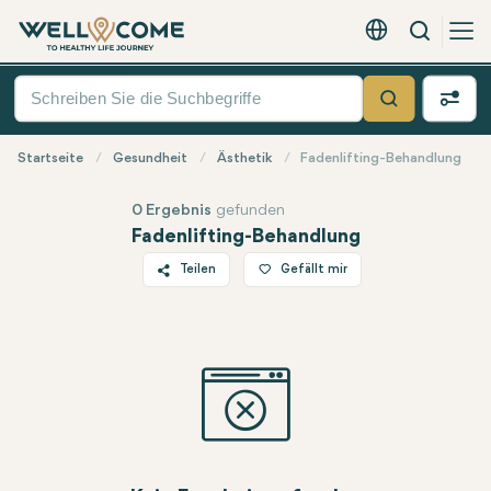
Suche
Deutsch - EUR
Quick
Menü
Suche
Startseite
Gesundheit
Ästhetik
Fadenlifting-Behandlung
0 Ergebnis
gefunden
Fadenlifting-Behandlung
Teilen
Gefällt mir
Twitter
Facebook
Linkedin
WhatsApp
Telegram
E-Mail