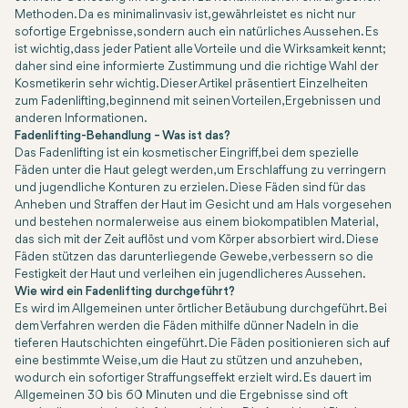
Methoden. Da es minimalinvasiv ist, gewährleistet es nicht nur
sofortige Ergebnisse, sondern auch ein natürliches Aussehen. Es
ist wichtig, dass jeder Patient alle Vorteile und die Wirksamkeit kennt;
daher sind eine informierte Zustimmung und die richtige Wahl der
Kosmetikerin sehr wichtig. Dieser Artikel präsentiert Einzelheiten
zum Fadenlifting, beginnend mit seinen Vorteilen, Ergebnissen und
anderen Informationen.
Fadenlifting-Behandlung – Was ist das?
Das Fadenlifting ist ein kosmetischer Eingriff, bei dem spezielle
Fäden unter die Haut gelegt werden, um Erschlaffung zu verringern
und jugendliche Konturen zu erzielen. Diese Fäden sind für das
Anheben und Straffen der Haut im Gesicht und am Hals vorgesehen
und bestehen normalerweise aus einem biokompatiblen Material,
das sich mit der Zeit auflöst und vom Körper absorbiert wird. Diese
Fäden stützen das darunterliegende Gewebe, verbessern so die
Festigkeit der Haut und verleihen ein jugendlicheres Aussehen.
Wie wird ein Fadenlifting durchgeführt?
Es wird im Allgemeinen unter örtlicher Betäubung durchgeführt. Bei
dem Verfahren werden die Fäden mithilfe dünner Nadeln in die
tieferen Hautschichten eingeführt. Die Fäden positionieren sich auf
eine bestimmte Weise, um die Haut zu stützen und anzuheben,
wodurch ein sofortiger Straffungseffekt erzielt wird. Es dauert im
Allgemeinen 30 bis 60 Minuten und die Ergebnisse sind oft