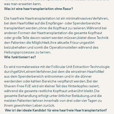
was man erwarten kann.
Was ist eine haartransplantation ohne Rasur?
Die haarfreie Haartransplantation ist ein minimalinvasives Verfahren,
bei dem Haarfollikel auf die Empfänger- oder Spenderbereiche
transplantiert werden, ohne die Kopfhaut zu rasieren. Während bei
anderen Formen der Haartransplantation die gesamte Kopfhaut
oder große Teile davon rasiert werden müssen, bietet diese Technik
den Patienten die Möglichkeit, ihre aktuelle Frisur ungestört
beizubehalten und somit die Operationsstellen während des
Heilungsprozesses zu tarnen.
Wie funktioniert es?
Es wird normalerweise mit der Follicular Unit Extraction-Technologie
durchgeführt, einem Verfahren, bei dem die einzelnen Haarfollikel
aus dem Spenderbereich entnommen und in die dünner
werdenden oder kahlen Bereiche verpflanzt werden. Bei der
Shaven-Free FUE wird ein kleiner Teil des Hinterkopfes rasiert,
während die gesamte restliche Kopfhaut unberührt bleibt. Die
gesamte Behandlung erfolgt unter örtlicher Betäubung, und die
meisten Patienten kehren innerhalb von drei oder vier Tagen zu
ihrem gewohnten Leben zurück.
Wer ist der ideale Kandidat für eine haarfreie Haartransplantation?