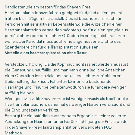
Kandidaten, die am besten für das Shaven-Free-
Haartransplantationsverfahren geeignet sind, sind diejenigen mit
frühem bis mäßigem Haarausfall. Dies ist besonders hilfreich für
Personen mit sehr aktiven Lebensstilen, die die Anzeichen einer
Haartransplantation vermeiden möchten, und für diejenigen, die aus
persönlichen oder beruflichen Gründen ihren Kopf nicht rasieren
wollen. Der Kandidat muss auch eine angemessene Dichte des
Spenderbereichs für die Transplantation aufweisen.
Vorteile einer haartransplantation ohne Rasur
Versteckte Erholung: Da die Kopfhaut nicht rasiert werden muss, ist
die Genesung unauffällig, und man kann ohne jegliche Anzeichen
einer Operation ins soziale und berufliche Leben zurückkehren.
Beibehaltung der Frisur: Patienten können die bestehende
Haarlänge und Frisur beibehalten, wodurch sie für andere weniger
auffällig bleiben.
Weniger Invasivität: Shaven-Free ist weniger invasiv als traditionelle
Haartransplantationen; daher hat es weniger Narben verursacht und
die Erholungszeiten verkürzt.
Es sorgt für ein natürlich aussehendes Ergebnis mit einer volleren
Abdeckung der Haarlinien, unter Berücksichtigung der Präzision der
in der Shaven-Free-Haartransplantation verwendeten FUE-
Methode.