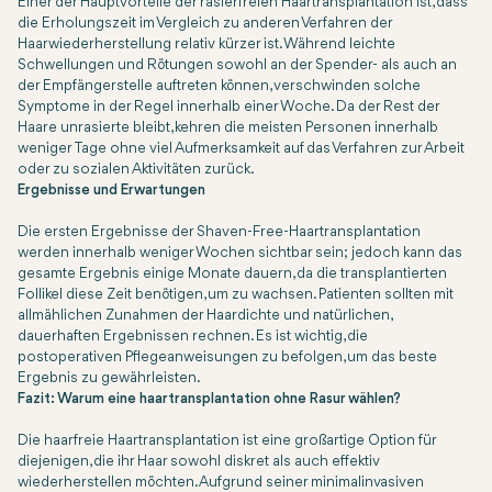
Einer der Hauptvorteile der rasierfreien Haartransplantation ist, dass
die Erholungszeit im Vergleich zu anderen Verfahren der
Haarwiederherstellung relativ kürzer ist. Während leichte
Schwellungen und Rötungen sowohl an der Spender- als auch an
der Empfängerstelle auftreten können, verschwinden solche
Symptome in der Regel innerhalb einer Woche. Da der Rest der
Haare unrasierte bleibt, kehren die meisten Personen innerhalb
weniger Tage ohne viel Aufmerksamkeit auf das Verfahren zur Arbeit
oder zu sozialen Aktivitäten zurück.
Ergebnisse und Erwartungen
Die ersten Ergebnisse der Shaven-Free-Haartransplantation
werden innerhalb weniger Wochen sichtbar sein; jedoch kann das
gesamte Ergebnis einige Monate dauern, da die transplantierten
Follikel diese Zeit benötigen, um zu wachsen. Patienten sollten mit
allmählichen Zunahmen der Haardichte und natürlichen,
dauerhaften Ergebnissen rechnen. Es ist wichtig, die
postoperativen Pflegeanweisungen zu befolgen, um das beste
Ergebnis zu gewährleisten.
Fazit: Warum eine haartransplantation ohne Rasur wählen?
Die haarfreie Haartransplantation ist eine großartige Option für
diejenigen, die ihr Haar sowohl diskret als auch effektiv
wiederherstellen möchten. Aufgrund seiner minimalinvasiven