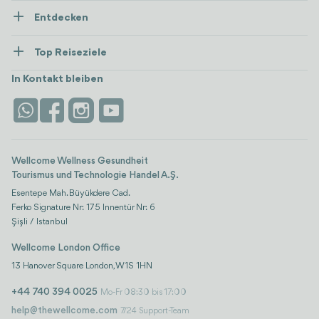
Entdecken
Presse
Gesundheitsversorgung
Ressourcen und Richtlinien
Top Reiseziele
Wellness
Alle anzeigen
Karriere
Türkei
Unterkünfte
In Kontakt bleiben
Vertrauen & Sicherheit
Antalya
Attraktionen
Kontaktieren Sie uns
Istanbul
Bewertungen
Life-Plattform
Wellcome Wellness Gesundheit
Tourismus und Technologie Handel A.Ş.
Esentepe Mah. Büyükdere Cad.
Ferko Signature Nr: 175 Innentür Nr: 6
Şişli / Istanbul
Wellcome London Office
13 Hanover Square London, W1S 1HN
+44 740 394 0025
Mo-Fr 08:30 bis 17:00
help@thewellcome.com
7/24 Support-Team