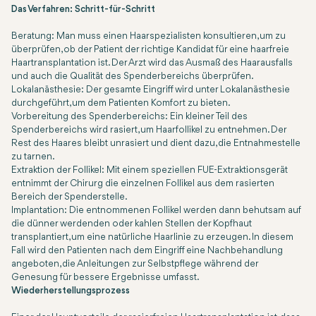
Das Verfahren: Schritt-für-Schritt
Beratung: Man muss einen Haarspezialisten konsultieren, um zu
überprüfen, ob der Patient der richtige Kandidat für eine haarfreie
Haartransplantation ist. Der Arzt wird das Ausmaß des Haarausfalls
und auch die Qualität des Spenderbereichs überprüfen.
Lokalanästhesie: Der gesamte Eingriff wird unter Lokalanästhesie
durchgeführt, um dem Patienten Komfort zu bieten.
Vorbereitung des Spenderbereichs: Ein kleiner Teil des
Spenderbereichs wird rasiert, um Haarfollikel zu entnehmen. Der
Rest des Haares bleibt unrasiert und dient dazu, die Entnahmestelle
zu tarnen.
Extraktion der Follikel: Mit einem speziellen FUE-Extraktionsgerät
entnimmt der Chirurg die einzelnen Follikel aus dem rasierten
Bereich der Spenderstelle.
Implantation: Die entnommenen Follikel werden dann behutsam auf
die dünner werdenden oder kahlen Stellen der Kopfhaut
transplantiert, um eine natürliche Haarlinie zu erzeugen. In diesem
Fall wird den Patienten nach dem Eingriff eine Nachbehandlung
angeboten, die Anleitungen zur Selbstpflege während der
Genesung für bessere Ergebnisse umfasst.
Wiederherstellungsprozess