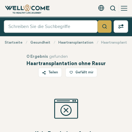
Suche
Deutsch - EUR
Quick
Menü
Suche
Startseite
Gesundheit
Haartransplantation
Haartransplantat
0 Ergebnis
gefunden
Haartransplantation ohne Rasur
Teilen
Gefällt mir
Twitter
Facebook
Linkedin
WhatsApp
Telegram
E-Mail