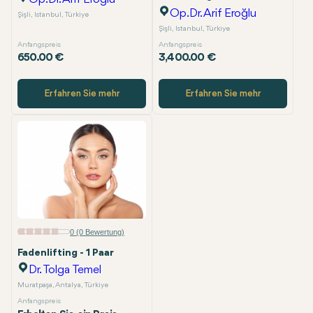
Op.Dr. Arif Eroğlu
Şişli, Istanbul, Türkiye
Şişli, Istanbul, Türkiye
Anfangspreis
Anfangspreis
650.00 €
3,400.00 €
Erfahren Sie mehr
Erfahren Sie mehr
0 (0 Bewertung)
Fadenlifting - 1 Paar
Dr. Tolga Temel
Muratpaşa, Antalya, Türkiye
Anfangspreis