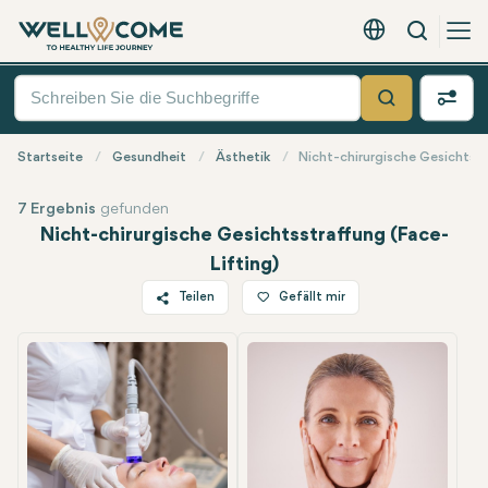
Suche
Deutsch - EUR
Quick
Menü
Suche
Startseite
Gesundheit
Ästhetik
Nicht-chirurgische Gesichtsst
7 Ergebnis
gefunden
Nicht-chirurgische Gesichtsstraffung (Face-
Lifting)
Teilen
Gefällt mir
Twitter
Facebook
Linkedin
WhatsApp
Telegram