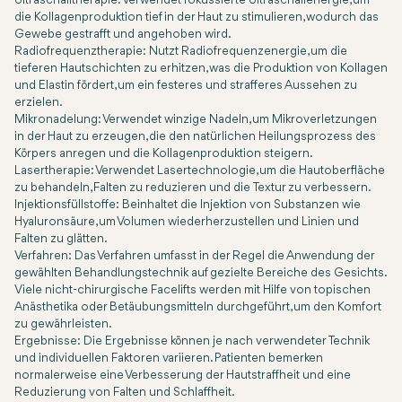
Ultraschalltherapie:
Verwendet fokussierte Ultraschallenergie, um
die Kollagenproduktion tief in der Haut zu stimulieren, wodurch das
Gewebe gestrafft und angehoben wird.
Radiofrequenztherapie:
Nutzt Radiofrequenzenergie, um die
tieferen Hautschichten zu erhitzen, was die Produktion von Kollagen
und Elastin fördert, um ein festeres und strafferes Aussehen zu
erzielen.
Mikronadelung:
Verwendet winzige Nadeln, um Mikroverletzungen
in der Haut zu erzeugen, die den natürlichen Heilungsprozess des
Körpers anregen und die Kollagenproduktion steigern.
Lasertherapie:
Verwendet Lasertechnologie, um die Hautoberfläche
zu behandeln, Falten zu reduzieren und die Textur zu verbessern.
Injektionsfüllstoffe:
Beinhaltet die Injektion von Substanzen wie
Hyaluronsäure, um Volumen wiederherzustellen und Linien und
Falten zu glätten.
Verfahren:
Das Verfahren umfasst in der Regel die Anwendung der
gewählten Behandlungstechnik auf gezielte Bereiche des Gesichts.
Viele nicht-chirurgische Facelifts werden mit Hilfe von topischen
Anästhetika oder Betäubungsmitteln durchgeführt, um den Komfort
zu gewährleisten.
Ergebnisse:
Die Ergebnisse können je nach verwendeter Technik
und individuellen Faktoren variieren. Patienten bemerken
normalerweise eine Verbesserung der Hautstraffheit und eine
Reduzierung von Falten und Schlaffheit.