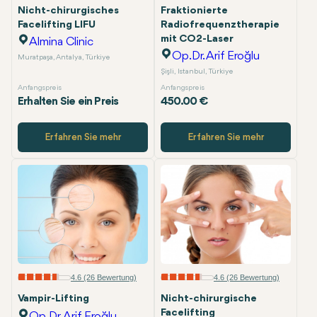
Nicht-chirurgisches
Fraktionierte
Facelifting LIFU
Radiofrequenztherapie
mit CO2-Laser
Almina Clinic
Op.Dr. Arif Eroğlu
Muratpaşa, Antalya, Türkiye
Şişli, Istanbul, Türkiye
Anfangspreis
Anfangspreis
Erhalten Sie ein Preis
450.00 €
Erfahren Sie mehr
Erfahren Sie mehr
4.6 (26 Bewertung)
4.6 (26 Bewertung)
Vampir-Lifting
Nicht-chirurgische
Facelifting
Op.Dr. Arif Eroğlu