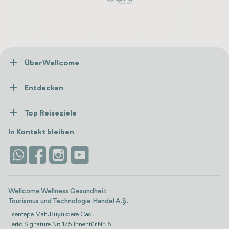
Über Wellcome
Über Uns
Entdecken
Presse
Gesundheitsversorgung
Ressourcen und Richtlinien
Top Reiseziele
Wellness
Alle anzeigen
Karriere
Türkei
Unterkünfte
In Kontakt bleiben
Vertrauen & Sicherheit
Antalya
Attraktionen
Kontaktieren Sie uns
Istanbul
Bewertungen
Life-Plattform
Wellcome Wellness Gesundheit
Tourismus und Technologie Handel A.Ş.
Esentepe Mah. Büyükdere Cad.
Ferko Signature Nr: 175 Innentür Nr: 6