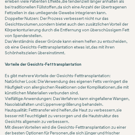
erleben viele Patienten Effekte, die tendenziell länger anhalten als
bei traditionellen Füllstoffen, da sich eine Anzahl der übertragenen
Fettzellen in das umliegende Gewebe integrieren kann.
Doppelter Nutzen: Der Prozess verbessert nicht nur das
Gesichtsvolumen, sondern bietet auch den zusätzlichen Vorteil der
Körperkonturierung durch die Entfernung von überschüssigem Fett
von Spenderstellen.
Das Verständnis dieser Gründe kann einem helfen zu entscheiden,
ob eine Gesichts-Fetttransplantation etwas ist, das mit ihren
Schönheitszielen übereinstimmt.
Vorteile der Gesichts-Fetttransplantation
Es gibt mehrere Vorteile der Gesichts-Fetttransplantation:
Natürlicher Look: Die Verwendung des eigenen Fetts verringert die
Häufigkeit von allergischen Reaktionen oder Komplikationen, die mit
künstlichen Materialien verbunden sind.
Vielfältige Anwendungen: Das Verfahren kann eingefallene Wangen,
Nasolabialfalten und Lippenvergrößerung behandeln.
Hautqualität: Fetttransfer wird helfen, die Haut zu verbessern, sie
besser mit Feuchtigkeit zu versorgen und die Hautstruktur des
Gesichts allgemein zu verbessern.
Mit diesen Vorteilen wird die Gesichts-Fetttransplantation zu einer
der besten Optionen für Personen, die sich jünger und frischer