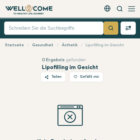
Suche
Deutsch - EUR
Quick
Menü
Suche
Startseite
Gesundheit
Ästhetik
Lipofilling im Gesicht
0 Ergebnis
gefunden
Lipofilling im Gesicht
Teilen
Gefällt mir
Twitter
Facebook
Linkedin
WhatsApp
Telegram
E-Mail