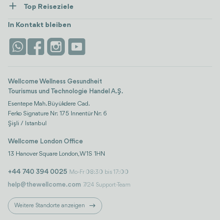
Top Reiseziele
Wellness
Alle anzeigen
Karriere
Türkei
Unterkünfte
In Kontakt bleiben
Vertrauen & Sicherheit
Antalya
Attraktionen
Kontaktieren Sie uns
Istanbul
Bewertungen
Life-Plattform
Wellcome Wellness Gesundheit
Tourismus und Technologie Handel A.Ş.
Esentepe Mah. Büyükdere Cad.
Ferko Signature Nr: 175 Innentür Nr: 6
Şişli / Istanbul
Wellcome London Office
13 Hanover Square London, W1S 1HN
+44 740 394 0025
Mo-Fr 08:30 bis 17:00
help@thewellcome.com
7/24 Support-Team
Weitere Standorte anzeigen