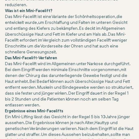
reduzieren.
Was ist ein Mini-Facelift?
Das Mini-Facelift ist eine Variante der Schönheitsoperation, die
entwickelt wurde, um Erschlaffung und Falten im unteren Gesicht
und entlang des Kiefers zu bekämpfen. Es deckt im Allgemeinen
überschüssige Haut und Fett im Kiefer und am Hals ab. Das Mini-
Facelift erfordert im Vergleich zum vollständigen Facelift weniger
Einschnitte um die Vorderseite der Ohren und hat auch eine
schnellere Genesungszeit.
Das Mini-Facelift-Verfahren
Das Mini-Facelift wird im Allgemeinen unter Narkose durchgeführt.
Bei dem Eingriff werden minimale Einschnitte vorgenommen, mit
denen der Chirurg das darunterliegende Gewebe festigt und die
Haut anhebt. Bei Bedarf können auch überschüssige Haut und Fett
entfernt werden. Muskeln und Bindegewebe werden so strukturiert,
dass sie fester und jünger wirken. Der Eingriff dauert in der Regel 1
bis 2 Stunden und die Patienten können noch am selben Tag
entlassen werden.
Ergebnisse eines Mini-Facelifts
Ein Mini-Lifting lässt das Gesicht in der Regel 5 bis 10 Jahre jünger
aussehen. Die Ergebnisse können je nach Alter, Hauttyp und
genetischen Veränderungen variieren. Nach dem Eingriff ist die Haut
glatter und straffer. Um dieses Aussehen beizubehalten, sollte man