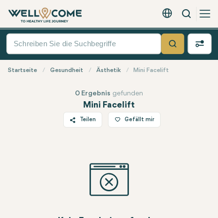
Suche
Deutsch - EUR
Quick
Menü
Suche
Startseite
Gesundheit
Ästhetik
Mini Facelift
0 Ergebnis
gefunden
Mini Facelift
Teilen
Gefällt mir
Twitter
Facebook
Linkedin
WhatsApp
Telegram
E-Mail