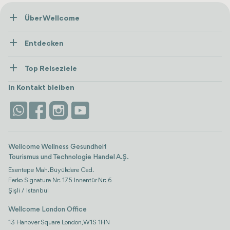
Über Wellcome
Über Uns
Entdecken
Presse
Gesundheitsversorgung
Ressourcen und Richtlinien
Top Reiseziele
Wellness
Alle anzeigen
Karriere
Türkei
Unterkünfte
In Kontakt bleiben
Vertrauen & Sicherheit
Antalya
Attraktionen
Kontaktieren Sie uns
Istanbul
Bewertungen
Life-Plattform
Wellcome Wellness Gesundheit
Tourismus und Technologie Handel A.Ş.
Esentepe Mah. Büyükdere Cad.
Ferko Signature Nr: 175 Innentür Nr: 6
Şişli / Istanbul
Wellcome London Office
13 Hanover Square London, W1S 1HN