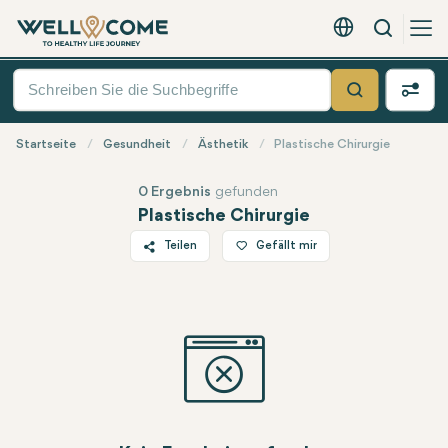
Suche
Deutsch - EUR
Quick
Menü
Suche
Startseite
Gesundheit
Ästhetik
Plastische Chirurgie
0 Ergebnis
gefunden
Plastische Chirurgie
Teilen
Gefällt mir
Twitter
Facebook
Linkedin
WhatsApp
Telegram
E-Mail