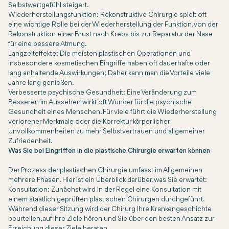
Selbstwertgefühl steigert.
Wiederherstellungsfunktion: Rekonstruktive Chirurgie spielt oft
eine wichtige Rolle bei der Wiederherstellung der Funktion, von der
Rekonstruktion einer Brust nach Krebs bis zur Reparatur der Nase
für eine bessere Atmung.
Langzeiteffekte: Die meisten plastischen Operationen und
insbesondere kosmetischen Eingriffe haben oft dauerhafte oder
lang anhaltende Auswirkungen; Daher kann man die Vorteile viele
Jahre lang genießen.
Verbesserte psychische Gesundheit: Eine Veränderung zum
Besseren im Aussehen wirkt oft Wunder für die psychische
Gesundheit eines Menschen. Für viele führt die Wiederherstellung
verlorener Merkmale oder die Korrektur körperlicher
Unvollkommenheiten zu mehr Selbstvertrauen und allgemeiner
Zufriedenheit.
Was Sie bei Eingriffen in die plastische Chirurgie erwarten können
Der Prozess der plastischen Chirurgie umfasst im Allgemeinen
mehrere Phasen. Hier ist ein Überblick darüber, was Sie erwartet:
Konsultation: Zunächst wird in der Regel eine Konsultation mit
einem staatlich geprüften plastischen Chirurgen durchgeführt.
Während dieser Sitzung wird der Chirurg Ihre Krankengeschichte
beurteilen, auf Ihre Ziele hören und Sie über den besten Ansatz zur
Erreichung dieser Ziele beraten.