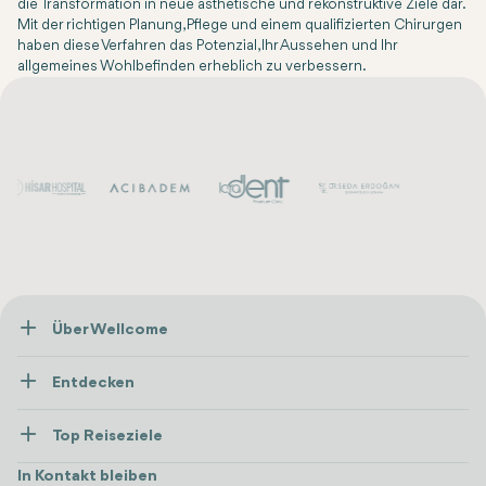
die Transformation in neue ästhetische und rekonstruktive Ziele dar.
Mit der richtigen Planung, Pflege und einem qualifizierten Chirurgen
haben diese Verfahren das Potenzial, Ihr Aussehen und Ihr
allgemeines Wohlbefinden erheblich zu verbessern.
Über Wellcome
Über Uns
Entdecken
Presse
Gesundheitsversorgung
Ressourcen und Richtlinien
Top Reiseziele
Wellness
Alle anzeigen
Karriere
Türkei
Unterkünfte
In Kontakt bleiben
Vertrauen & Sicherheit