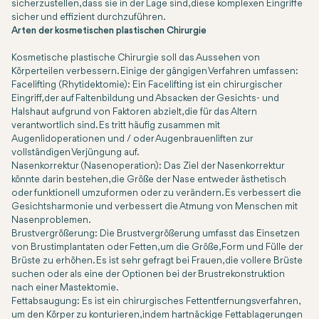
sicherzustellen, dass sie in der Lage sind, diese komplexen Eingriffe
sicher und effizient durchzuführen.
Arten der kosmetischen plastischen Chirurgie
Kosmetische plastische Chirurgie soll das Aussehen von
Körperteilen verbessern. Einige der gängigen Verfahren umfassen:
Facelifting (Rhytidektomie): Ein Facelifting ist ein chirurgischer
Eingriff, der auf Faltenbildung und Absacken der Gesichts- und
Halshaut aufgrund von Faktoren abzielt, die für das Altern
verantwortlich sind. Es tritt häufig zusammen mit
Augenlidoperationen und / oder Augenbrauenliften zur
vollständigen Verjüngung auf.
Nasenkorrektur (Nasenoperation): Das Ziel der Nasenkorrektur
könnte darin bestehen, die Größe der Nase entweder ästhetisch
oder funktionell umzuformen oder zu verändern. Es verbessert die
Gesichtsharmonie und verbessert die Atmung von Menschen mit
Nasenproblemen.
Brustvergrößerung: Die Brustvergrößerung umfasst das Einsetzen
von Brustimplantaten oder Fetten, um die Größe, Form und Fülle der
Brüste zu erhöhen. Es ist sehr gefragt bei Frauen, die vollere Brüste
suchen oder als eine der Optionen bei der Brustrekonstruktion
nach einer Mastektomie.
Fettabsaugung: Es ist ein chirurgisches Fettentfernungsverfahren,
um den Körper zu konturieren, indem hartnäckige Fettablagerungen