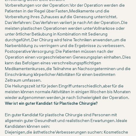
Vorbereitungen vor der Operation: Vor der Operation werden die
Patienten in der Regel über Fasten, Medikamente und die
Vorbereitung ihres Zuhauses auf die Genesung unterrichtet.
Das Verfahren: Das Verfahren variiert je nach Art der Operation. Die
meisten plastischen Operationen werden unter Vollnarkose oder
unter örtlicher Betäubung in Kombination mit Sedierung
durchgeführt. Der Chirurg wird feine Techniken anwenden, um die
Narbenbildung zu verringern und die Ergebnisse zu verbessern.
Postoperative Versorgung: Die Patienten müssen nach der
Operation einen vorgeschriebenen Genesungsplan einhalten. Dies
kann das Befolgen eines verschreibungspflichtigen
Medikamentenkurses, die Teilnahme an Nachsorgeterminen und die
Einschränkung körperlicher Aktivitäten für einen bestimmten
Zeitraum umfassen.
Die Heilungszeit ist für jeden Eingriff unterschiedlich, aber für die
meisten können normale Aktivitäten in einigen Wochen bis Monaten
wieder aufgenommen werden, je nach Schwierigkeit der Operation.
Wer ist ein guter Kandidat für Plastische Chirurgie?
Ein guter Kandidat für plastische Chirurgie sind Personen mit
allgemein guter Gesundheit und realistischen Erwartungen. Ideale
Kandidaten können sein:
Diejenigen, die ästhetische Verbesserungen suchen: Kosmetische