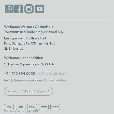
Antalya
Attraktionen
Kontaktieren Sie uns
Istanbul
Bewertungen
Life-Plattform
Wellcome Wellness Gesundheit
Tourismus und Technologie Handel A.Ş.
Esentepe Mah. Büyükdere Cad.
Ferko Signature Nr: 175 Innentür Nr: 6
Şişli / Istanbul
Wellcome London Office
13 Hanover Square London, W1S 1HN
+44 740 394 0025
Mo-Fr 08:30 bis 17:00
help@thewellcome.com
7/24 Support-Team
Weitere Standorte anzeigen