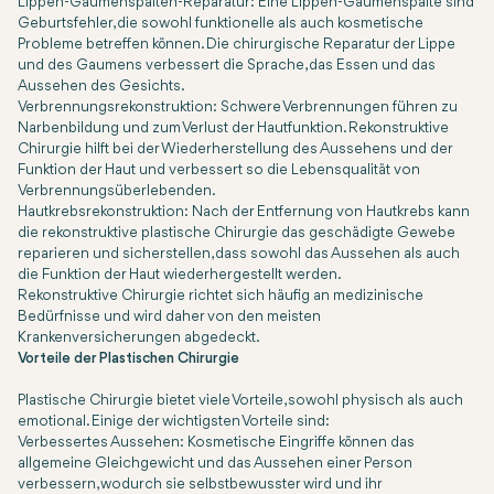
Lippen-Gaumenspalten-Reparatur: Eine Lippen-Gaumenspalte sind
Geburtsfehler, die sowohl funktionelle als auch kosmetische
Probleme betreffen können. Die chirurgische Reparatur der Lippe
und des Gaumens verbessert die Sprache, das Essen und das
Aussehen des Gesichts.
Verbrennungsrekonstruktion: Schwere Verbrennungen führen zu
Narbenbildung und zum Verlust der Hautfunktion. Rekonstruktive
Chirurgie hilft bei der Wiederherstellung des Aussehens und der
Funktion der Haut und verbessert so die Lebensqualität von
Verbrennungsüberlebenden.
Hautkrebsrekonstruktion: Nach der Entfernung von Hautkrebs kann
die rekonstruktive plastische Chirurgie das geschädigte Gewebe
reparieren und sicherstellen, dass sowohl das Aussehen als auch
die Funktion der Haut wiederhergestellt werden.
Rekonstruktive Chirurgie richtet sich häufig an medizinische
Bedürfnisse und wird daher von den meisten
Krankenversicherungen abgedeckt.
Vorteile der Plastischen Chirurgie
Plastische Chirurgie bietet viele Vorteile, sowohl physisch als auch
emotional. Einige der wichtigsten Vorteile sind:
Verbessertes Aussehen: Kosmetische Eingriffe können das
allgemeine Gleichgewicht und das Aussehen einer Person
verbessern, wodurch sie selbstbewusster wird und ihr