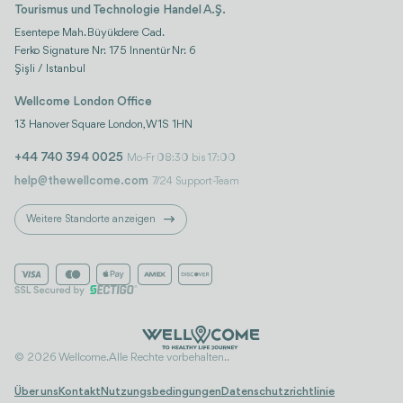
Tourismus und Technologie Handel A.Ş.
Esentepe Mah. Büyükdere Cad.
Ferko Signature Nr: 175 Innentür Nr: 6
Şişli / Istanbul
Wellcome London Office
13 Hanover Square London, W1S 1HN
+44 740 394 0025
Mo-Fr 08:30 bis 17:00
help@thewellcome.com
7/24 Support-Team
Weitere Standorte anzeigen
© 2026 Wellcome. Alle Rechte vorbehalten..
Über uns
Kontakt
Nutzungsbedingungen
Datenschutzrichtlinie