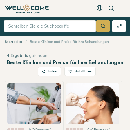
Suche
Deutsch - EUR
Quick
Menü
Suche
Startseite
Beste Kliniken und Preise für Ihre Behandlungen
4 Ergebnis
gefunden
Beste Kliniken und Preise für Ihre Behandlungen
Teilen
Gefällt mir
Am beliebtesten
Am beliebte
Twitter
Facebook
Linkedin
WhatsApp
Telegram
E-Mail
0 (0 Bewertung)
0 (0 Bewertung)