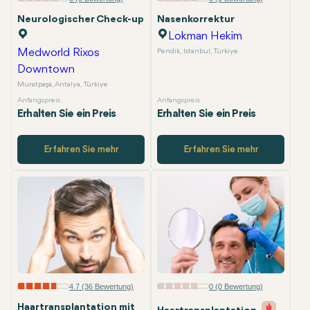
Neurologischer Check-up
Nasenkorrektur
Option Spezialpaket
Option Spezialpaket
Lokman Hekim
Medworld Rixos
Pendik, Istanbul, Türkiye
Downtown
Muratpaşa, Antalya, Türkiye
Anfangspreis
Anfangspreis
Erhalten Sie ein Preis
Erhalten Sie ein Preis
Erfahren Sie mehr
Erfahren Sie mehr
4.7 (36 Bewertung)
0 (0 Bewertung)
Haartransplantation mit