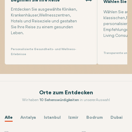
Beginnen Sie Ihre Reise
Wählen Sie Ih
Entdecken Sie ausgewählte Kliniken,
Wählen Sie aus 
Krankenhäuser, Wellnesszentren,
klassischen, P
Hotels und Reiseziele und gestalten
personalisiert
Sie Ihre Reise zu einem gesunden
Empfehlungen 
Leben.
Living Consulta
Personalisierte Gesundheits- und Wellness-
Transparente und f
Erlebnisse
Orte zum Entdecken
Wir haben
10 Sehenswürdigkeiten
in unserer Auswahl
Entdecken Sie einzigartige Aktivitäten am Erlebnisort
Alle
Antalya
Istanbul
Izmir
Bodrum
Dubai
Entdecke nach Standorten