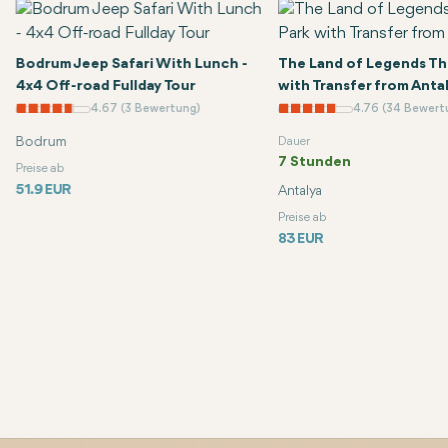
Bodrum Jeep Safari With Lunch -
The Land of Legends T
4x4 Off-road Fullday Tour
with Transfer from Anta
4.67 (3 Bewertung)
4.76 (34 Bewer
Bodrum
Dauer
7 Stunden
Preise ab
51.9 EUR
Antalya
Preise ab
83 EUR