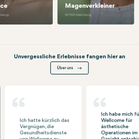
nce
Magenverkleiner
ildung
1103 Abbildung
Unvergessliche Erlebnisse fangen hier an
Was unsere Gäste über Wellcome sagen:
Über uns
“
“
Ich habe mich fü
Ich hatte kürzlich das
Wellcome für
Vergnügen, die
ästhetische
Gesundheitsdienste
Operationen im