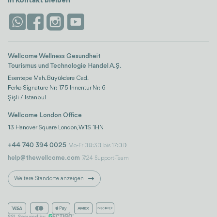
In Kontakt bleiben
Vertrauen & Sicherheit
Antalya
Attraktionen
Kontaktieren Sie uns
Istanbul
Bewertungen
Life-Plattform
Wellcome Wellness Gesundheit
Tourismus und Technologie Handel A.Ş.
Esentepe Mah. Büyükdere Cad.
Ferko Signature Nr: 175 Innentür Nr: 6
Şişli / Istanbul
Wellcome London Office
13 Hanover Square London, W1S 1HN
+44 740 394 0025
Mo-Fr 08:30 bis 17:00
help@thewellcome.com
7/24 Support-Team
Weitere Standorte anzeigen