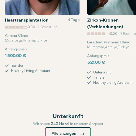
4 Tage
Haartransplantation
Zirkon-Kronen
(Verblendungen)
0.00
0 Bewertung
0.00
0 Bewert
Almina Clinic
Muratpaşa, Antalya, Türkiye
Laradent Premium Clinic
Muratpaşa, Antalya, Türkiye
Anfangspreis
1,500.00 €
Anfangspreis
321.00 €
Transfer
Healthy Living Assistant
Unterkunft
Transfer
Healthy Living Assistant
Unterkunft
Wir haben
343 Hotel
in unserem Angebot
Entspannen und verjüngen Sie sich in komfortablen, hochwertigen
Alle anzeigen