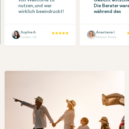
von Wellcome zu
Gesicht entschi
nutzen, und war
Die Berater war
wirklich beeindruckt!
während des
gesamten Proze
positiv und
verständnisvoll.
Sophie A.
Anastasia I.
Krankenhaus war
London, UK
Moscow, Russia
5/5
professionell un
komfortabel. Fü
meine
Hotelunterkunft
den Transfer wu
gesorgt. Was sol
sagen, wir werd
auf jeden Fall
wiedersehen :)