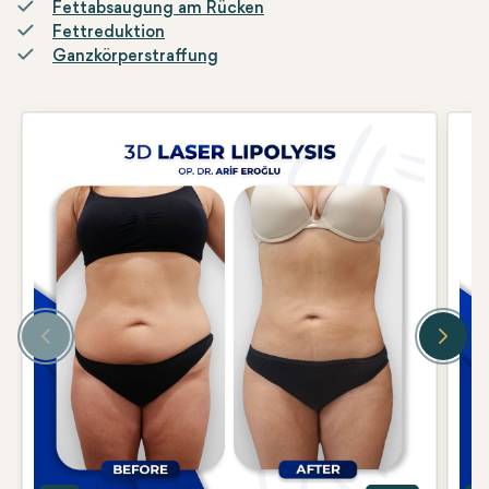
Fettabsaugung am Rücken
Kombination aus Vaser und CelluSmooth in der 3D
Fettreduktion
Laserlipolyse bietet eine umfassende Lösung für die
Ganzkörperstraffung
Körperkonturierung. Durch die Reduzierung der Anzahl von
Fettzellen und die Verbesserung der Hautelastizität geht diese
Technik über die bloße Fettentfernung hinaus und formt aktiv
die Körperform und behandelt die Probleme von regionalen
Fettüberschüssen. Ein bemerkenswerter Vorteil der 3D
Laserlipolyse ist ihre Fähigkeit, spezifische Bereiche präzise
anzusteuern. Dies macht sie besonders effektiv, um
Körperkonturen in Bereichen zu verfeinern, die gegenüber
herkömmlicher Ernährung und Bewegung möglicherweise
widerstandsfähig sind. Die in diesem Verfahren eingesetzten
Ultraschall- und Laserprinzipien fördern nicht nur die
Fettreduktion, sondern auch die Regeneration von gesundem
Gewebe.