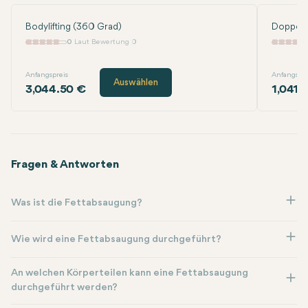
Bodylifting (360 Grad)
Doppelk
0
Laut Bewertung 0
Anfangspreis
Anfangspre
Auswählen
3,044.50 €
1,041.
Fragen & Antworten
Was ist die Fettabsaugung?
Wie wird eine Fettabsaugung durchgeführt?
An welchen Körperteilen kann eine Fettabsaugung
durchgeführt werden?