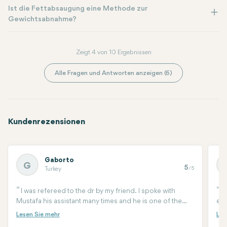
Ist die Fettabsaugung eine Methode zur
Gewichtsabnahme?
Zeigt 4 von 10 Ergebnissen
Alle Fragen und Antworten anzeigen (6)
Kundenrezensionen
Gaborto
G
5
/5
Turkey
I was refereed to the dr by my friend. I spoke with
I
Mustafa his assistant many times and he is one of the
eye
best you can have. He walked me through of all the
tra
procedure, help me woth arrival the surgery aftercare.
cur