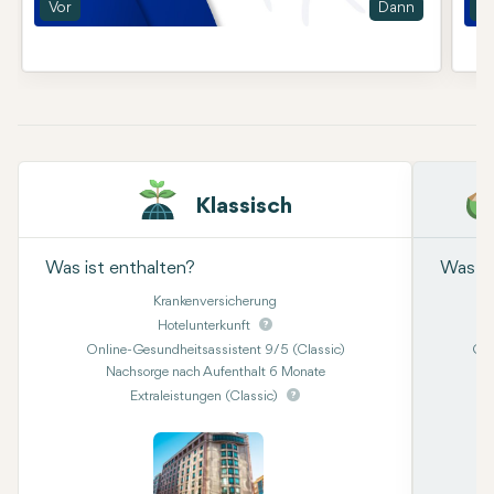
Vor
Dann
Vo
Klassisch
Was ist enthalten?
Was is
Krankenversicherung
Hotelunterkunft
Online-Gesundheitsassistent 9/5 (Classic)
Onl
Nachsorge nach Aufenthalt 6 Monate
Kon
Extraleistungen (Classic)