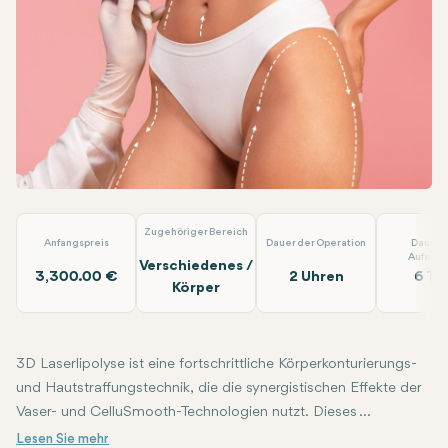
Linkedin
WhatsApp
Telegram
E-Mail
3D Laserlipolyse
Op.Dr. Arif Eroğlu
Zugehöriger Bereich
Anfangspreis
Dauer der Operation
Dauer 
Aufenth
Verschiedenes /
3,300.00 €
2 Uhren
6 Ta
Körper
3D Laserlipolyse ist eine fortschrittliche Körperkonturierungs-
und Hautstraffungstechnik, die die synergistischen Effekte der
Vaser- und CelluSmooth-Technologien nutzt. Dieses
hochmoderne Verfahren ist darauf ausgelegt, lokalisierte