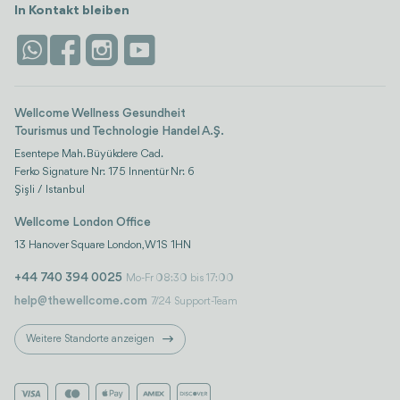
Unterkünfte
In Kontakt bleiben
Vertrauen & Sicherheit
Antalya
Attraktionen
Kontaktieren Sie uns
Istanbul
Bewertungen
Life-Plattform
Wellcome Wellness Gesundheit
Tourismus und Technologie Handel A.Ş.
Esentepe Mah. Büyükdere Cad.
Ferko Signature Nr: 175 Innentür Nr: 6
Şişli / Istanbul
Wellcome London Office
13 Hanover Square London, W1S 1HN
+44 740 394 0025
Mo-Fr 08:30 bis 17:00
help@thewellcome.com
7/24 Support-Team
Weitere Standorte anzeigen