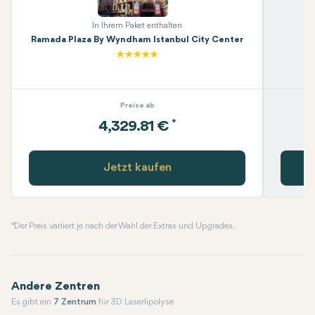
In Ihrem Paket enthalten
Ramada Plaza By Wyndham Istanbul City Center
Preise ab
*
4,329.81 €
Jetzt kaufen
* Der Preis variiert je nach der Wahl der Extras und Upgrades.
Andere Zentren
Es gibt ein
7 Zentrum
für 3D Laserlipolyse