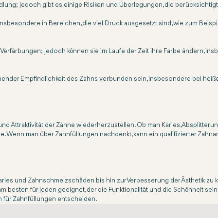
lung; jedoch gibt es einige Risiken und Überlegungen, die berücksichtigt
 insbesondere in Bereichen, die viel Druck ausgesetzt sind, wie zum Bei
erfärbungen; jedoch können sie im Laufe der Zeit ihre Farbe ändern, in
hender Empfindlichkeit des Zahns verbunden sein, insbesondere bei heißen
Attraktivität der Zähne wiederherzustellen. Ob man Karies, Absplitterung
se. Wenn man über Zahnfüllungen nachdenkt, kann ein qualifizierter Zahnar
Karies und Zahnschmelzschäden bis hin zur Verbesserung der Ästhetik zu k
m besten für jeden geeignet, der die Funktionalität und die Schönheit sein
h für Zahnfüllungen entscheiden.