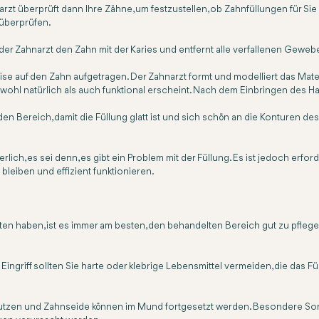
arzt überprüft dann Ihre Zähne, um festzustellen, ob Zahnfüllungen für Si
 überprüfen.
 der Zahnarzt den Zahn mit der Karies und entfernt alle verfallenen Geweb
e auf den Zahn aufgetragen. Der Zahnarzt formt und modelliert das Mate
wohl natürlich als auch funktional erscheint. Nach dem Einbringen des Har
t den Bereich, damit die Füllung glatt ist und sich schön an die Konturen d
lich, es sei denn, es gibt ein Problem mit der Füllung. Es ist jedoch er
 bleiben und effizient funktionieren.
n haben, ist es immer am besten, den behandelten Bereich gut zu pflegen
ingriff sollten Sie harte oder klebrige Lebensmittel vermeiden, die das 
und Zahnseide können im Mund fortgesetzt werden. Besondere Sorgfalt is