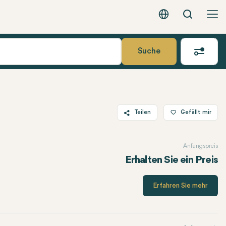
Suche
Deutsch - EUR
Suche
Teilen
Gefällt mir
Twitter
Anfangspreis
Facebook
Erhalten Sie ein Preis
Linkedin
WhatsApp
Erfahren Sie mehr
Telegram
E-Mail