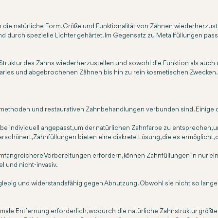
 die natürliche Form, Größe und Funktionalität von Zähnen wiederherzuste
 durch spezielle Lichter gehärtet. Im Gegensatz zu Metallfüllungen passe
 Struktur des Zahns wiederherzustellen und sowohl die Funktion als auch
aries und abgebrochenen Zähnen bis hin zu rein kosmetischen Zwecken
Füllmethoden und restaurativen Zahnbehandlungen verbunden sind. Einige d
e individuell angepasst, um der natürlichen Zahnfarbe zu entsprechen, u
chönert, Zahnfüllungen bieten eine diskrete Lösung, die es ermöglicht,
mfangreichere Vorbereitungen erfordern, können Zahnfüllungen in nur ein
el und nicht-invasiv.
lebig und widerstandsfähig gegen Abnutzung. Obwohl sie nicht so lange h
ale Entfernung erforderlich, wodurch die natürliche Zahnstruktur größtente