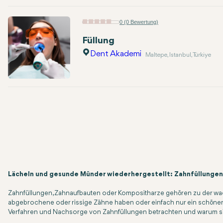
0 (0 Bewertung)
Füllung
Dent Akademi
Maltepe, Istanbul, Türkiye
Lächeln und gesunde Münder wiederhergestellt: Zahnfüllunge
Zahnfüllungen, Zahnaufbauten oder Kompositharze gehören zu der wac
abgebrochene oder rissige Zähne haben oder einfach nur ein schöneres 
Verfahren und Nachsorge von Zahnfüllungen betrachten und warum si