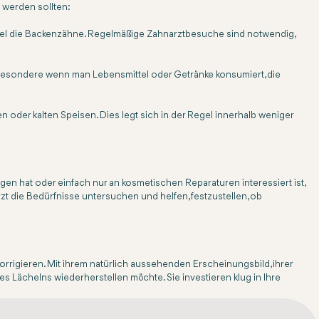
 werden sollten:
spiel die Backenzähne. Regelmäßige Zahnarztbesuche sind notwendig,
sbesondere wenn man Lebensmittel oder Getränke konsumiert, die
 oder kalten Speisen. Dies legt sich in der Regel innerhalb weniger
en hat oder einfach nur an kosmetischen Reparaturen interessiert ist,
zt die Bedürfnisse untersuchen und helfen, festzustellen, ob
orrigieren. Mit ihrem natürlich aussehenden Erscheinungsbild, ihrer
es Lächelns wiederherstellen möchte. Sie investieren klug in Ihre