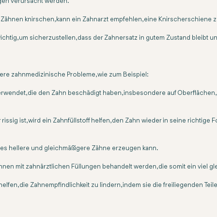
ngen verursacht werden.
Zähnen knirschen, kann ein Zahnarzt empfehlen, eine Knirscherschiene zu
ig, um sicherzustellen, dass der Zahnersatz in gutem Zustand bleibt un
re zahnmedizinische Probleme, wie zum Beispiel:
erwendet, die den Zahn beschädigt haben, insbesondere auf Oberflächen, d
ssig ist, wird ein Zahnfüllstoff helfen, den Zahn wieder in seine richtig
es hellere und gleichmäßigere Zähne erzeugen kann.
n mit zahnärztlichen Füllungen behandelt werden, die somit ein viel g
elfen, die Zahnempfindlichkeit zu lindern, indem sie die freiliegenden Tei