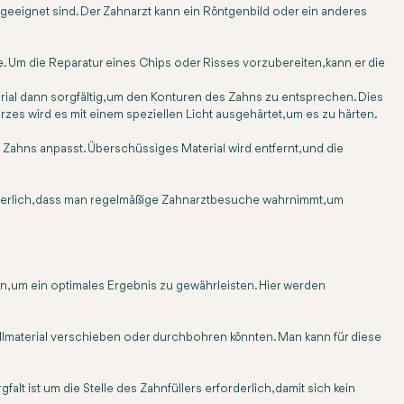
e geeignet sind. Der Zahnarzt kann ein Röntgenbild oder ein anderes
e. Um die Reparatur eines Chips oder Risses vorzubereiten, kann er die
rial dann sorgfältig, um den Konturen des Zahns zu entsprechen. Dies
zes wird es mit einem speziellen Licht ausgehärtet, um es zu härten.
es Zahns anpasst. Überschüssiges Material wird entfernt, und die
forderlich, dass man regelmäßige Zahnarztbesuche wahrnimmt, um
, um ein optimales Ergebnis zu gewährleisten. Hier werden
Füllmaterial verschieben oder durchbohren könnten. Man kann für diese
t um die Stelle des Zahnfüllers erforderlich, damit sich kein