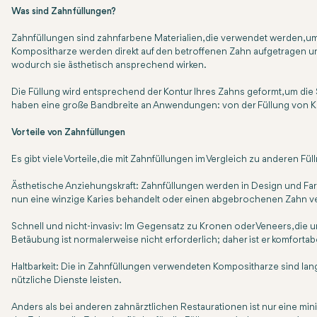
Was sind Zahnfüllungen?
Zahnfüllungen sind zahnfarbene Materialien, die verwendet werden, um
Kompositharze werden direkt auf den betroffenen Zahn aufgetragen und
wodurch sie ästhetisch ansprechend wirken.
Die Füllung wird entsprechend der Kontur Ihres Zahns geformt, um die
haben eine große Bandbreite an Anwendungen: von der Füllung von K
Vorteile von Zahnfüllungen
Es gibt viele Vorteile, die mit Zahnfüllungen im Vergleich zu anderen 
Ästhetische Anziehungskraft: Zahnfüllungen werden in Design und Farb
nun eine winzige Karies behandelt oder einen abgebrochenen Zahn vers
Schnell und nicht-invasiv: Im Gegensatz zu Kronen oder Veneers, die u
Betäubung ist normalerweise nicht erforderlich; daher ist er komfortab
Haltbarkeit: Die in Zahnfüllungen verwendeten Kompositharze sind lang
nützliche Dienste leisten.
Anders als bei anderen zahnärztlichen Restaurationen ist nur eine minim