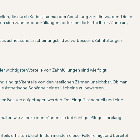
llen, die durch Karies, Trauma oder Abnutzung zerstört wurden. Diese
n sich zahnfarbene Füllungen perfekt an die Farbe Ihrer Zähne an,
 das ästhetische Erscheinungsbild zu verbessern. Zahnfüllungen
.
er wichtigsten Vorteile von Zahnfüllungen sind wie folgt:
nd sind größtenteils von den restlichen Zähnen unsichtbar. Ob man
 die ästhetische Schönheit eines Lächelns zu bewahren.
em Besuch aufgetragen werden. Der Eingriff ist schnell, und eine
alten wie Zahnkronen, können sie bei richtiger Pflege jahrelang
ils erhalten bleibt. In den meisten dieser Fälle reinigt und bereitet