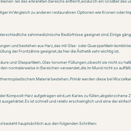
 kleinen Teil des erkrankten Bereichs entfernt, wodurch ein Großteil des u
tiger im Vergleich zu anderen restaurativen Optionen wie Kronen oder Imp
für unterschiedliche zahnmedizinische Bedürfnisse geeignet sind. Einige g
ngen und bestehen aus Harz, das mit Glas- oder Quarzpartikeln kombiniert
llung der Frontzähne geeignet, da hier die Ästhetik sehr wichtig ist.
re und Glaspartikeln. Glas-Ionomer-Füllungen, obwohl sie nicht so haltba
rden normalerweise in Bereichen verwendet, die im Mund nicht so auffälli
s thermoplastischem Material bestehen. Primär werden diese bei Wurzelka
der Komposit-Harz aufgetragen wird, um Karies zu füllen, abgebrochene 
t ausgehärtet. Es ist schnell und relativ erschwinglich und eine der ein
nd besteht hauptsächlich aus den folgenden Schritten: