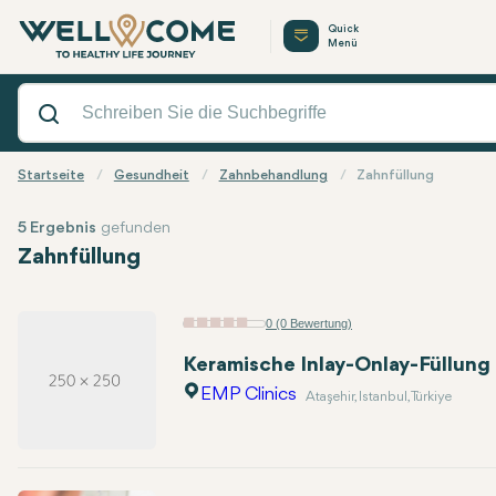
Quick
Menü
Startseite
Gesundheit
Zahnbehandlung
Zahnfüllung
5 Ergebnis
gefunden
Zahnfüllung
0 (0 Bewertung)
Keramische Inlay-Onlay-Füllung
EMP Clinics
Ataşehir, Istanbul, Türkiye