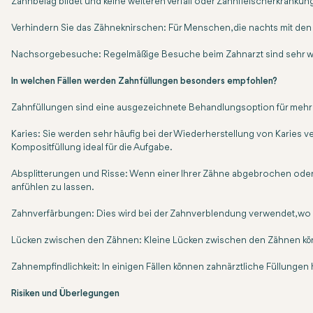
Zahnbelag bildet und keine weiteren Verfall oder Zahnfleischerkranku
Verhindern Sie das Zähneknirschen: Für Menschen, die nachts mit den 
Nachsorgebesuche: Regelmäßige Besuche beim Zahnarzt sind sehr wicht
In welchen Fällen werden Zahnfüllungen besonders empfohlen?
Zahnfüllungen sind eine ausgezeichnete Behandlungsoption für mehre
Karies: Sie werden sehr häufig bei der Wiederherstellung von Karies v
Kompositfüllung ideal für die Aufgabe.
Absplitterungen und Risse: Wenn einer Ihrer Zähne abgebrochen oder ri
anfühlen zu lassen.
Zahnverfärbungen: Dies wird bei der Zahnverblendung verwendet, wo 
Lücken zwischen den Zähnen: Kleine Lücken zwischen den Zähnen könne
Zahnempfindlichkeit: In einigen Fällen können zahnärztliche Füllungen h
Risiken und Überlegungen