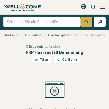
Suche
Deutsch - EUR
Quick
Menü
Suche
Startseite
Gesundheit
Haartransplantation
PRP Haarausfall 
0 Ergebnis
gefunden
PRP Haarausfall Behandlung
Teilen
Gefällt mir
Twitter
Facebook
Linkedin
WhatsApp
Telegram
E-Mail