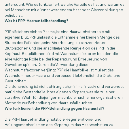
untersucht: Wie es funktioniert, welche Vorteile es hat und warum es
bei Menschen mit dünner werdendem Haar oder Glatzenbildung so
beliebt ist.
Was ist PRP-Haarausfallbehandlung?
PRP, plättchenreiches Plasma, ist eine Haarwuchstherapie mit
eigenem Blut. PRP umfasst die Entnahme einer kleinen Menge des
Blutes des Patienten, seine Verarbeitung zu konzentrierten
Blutplättchen und die anschließende Reinjektion des PRP in die
Kopfhaut. Blutplättchen sind mit Wachstumsfaktoren beladen, die
eine wichtige Rolle bei der Reparatur und Erneuerung von
Geweben spielen. Durch die Verwendung dieser
Wachstumsfaktoren verjüngt PRP die Haarfollikel, stimuliert das
Wachstum neuer Haare und verbessert letztendlich die Dicke und
Gesundheit.
Die Behandlung ist nicht chirurgisch, minimal invasiv und verwendet
natürliche Bestandteile Ihres eigenen Körpers, was sie zu einer
attraktiven Wahl für diejenigen macht, die nach einer organischeren
Methode zur Behandlung von Haarausfall suchen.
Wie funktioniert die PRP-Behandlung gegen Haarausfall?
Die PRP-Haarbehandlung nutzt die Regenerations- und
Heilungsmechanismen des Körpers, um das Haarwachstum zu