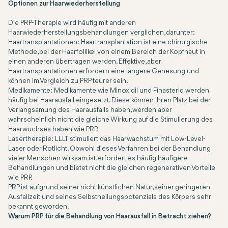
Optionen zur Haarwiederherstellung
Die PRP-Therapie wird häufig mit anderen
Haarwiederherstellungsbehandlungen verglichen, darunter:
Haartransplantationen: Haartransplantation ist eine chirurgische
Methode, bei der Haarfollikel von einem Bereich der Kopfhaut in
einen anderen übertragen werden. Effektive, aber
Haartransplantationen erfordern eine längere Genesung und
können im Vergleich zu PRP teurer sein.
Medikamente: Medikamente wie Minoxidil und Finasterid werden
häufig bei Haarausfall eingesetzt. Diese können ihren Platz bei der
Verlangsamung des Haarausfalls haben, werden aber
wahrscheinlich nicht die gleiche Wirkung auf die Stimulierung des
Haarwuchses haben wie PRP.
Lasertherapie: LLLT stimuliert das Haarwachstum mit Low-Level-
Laser oder Rotlicht. Obwohl dieses Verfahren bei der Behandlung
vieler Menschen wirksam ist, erfordert es häufig häufigere
Behandlungen und bietet nicht die gleichen regenerativen Vorteile
wie PRP.
PRP ist aufgrund seiner nicht künstlichen Natur, seiner geringeren
Ausfallzeit und seines Selbstheilungspotenzials des Körpers sehr
bekannt geworden.
Warum PRP für die Behandlung von Haarausfall in Betracht ziehen?