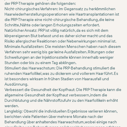
der PRP-Therapie gehören die folgenden:
Nicht-chirurgisches Verfahren: Im Gegensatz zu herkömmlichen
Haarwiederherstellungsoperationen wie Haartransplantationen ist
die PRP-Therapie eine nicht-chirurgische Behandlung, die keine
Schnitte, Nähte oder langen Erholungszeiten erfordert.
Natürlicher Ansatz: PRP ist völlig natürlich, da es sich mit dem
körpereigenen Blut befasst und es daher sicher macht und das
Risiko allergischer Reaktionen oder Nebenwirkungen minimal ist.
Minimale Ausfallzeiten: Die meisten Menschen haben nach diesem
Verfahren sehr wenig bis gar keine Ausfallzeiten. Rötungen oder
Schwellungen an der Injektionsstelle können innerhalb weniger
Stunden oder bis zu einem Tag abklingen.
Stimuliert das Haarwachstum: Die PRP-Behandlung stimuliert die
ruhenden Haarfollikel, was zu dickerem und vollerem Haar führt. Es
ist besonders wirksam in frühen Stadien von Haarausfall und
Ausdünnung.
Verbessert die Gesundheit der Kopfhaut: Die PRP-Therapie kann die
allgemeine Gesundheit der Kopfhaut verbessern, indem die
Durchblutung und die Nährstoffzufuhr zu den Haarfollikeln erhöht
werden.
Langlebig: Obwohl die individuellen Ergebnisse variieren können,
berichten viele Patienten über mehrere Monate nach der
Behandlung über anhaltendes Haarwachstum, wobei einige nach