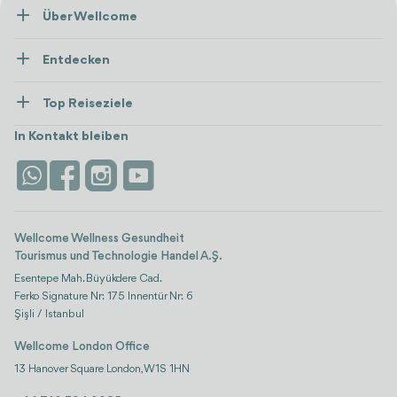
Über Wellcome
Über Uns
Entdecken
Presse
Gesundheitsversorgung
Ressourcen und Richtlinien
Top Reiseziele
Wellness
Alle anzeigen
Karriere
Türkei
Unterkünfte
In Kontakt bleiben
Vertrauen & Sicherheit
Antalya
Attraktionen
Kontaktieren Sie uns
Istanbul
Bewertungen
Life-Plattform
Wellcome Wellness Gesundheit
Tourismus und Technologie Handel A.Ş.
Esentepe Mah. Büyükdere Cad.
Ferko Signature Nr: 175 Innentür Nr: 6
Şişli / Istanbul
Wellcome London Office
13 Hanover Square London, W1S 1HN