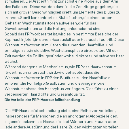
stimulieren. Der Arzt entnimmt zunächst eine Probe aus dem Arm
des Patienten. Diese werden dann in die Zentrifuge gegeben, die
sich mit großer Geschwindigkeit dreht, um Elemente des Blutes zu
trennen. Somit konzentriert es Blutplättchen, die einen hohen
Gehalt an Wachstumsfaktoren aufweisen, die für das
Gewebewachstum und die Heilung entscheidend sind.
Sobald das PRP vorbereitet ist, wird es in bestimmte Bereiche der
Kopfhaut injiziert, in denen Haarausfall oder Haarausfall auftritt. Diese
Wachstumsfaktoren stimulieren die ruhenden Haarfollikel und
ermutigen sie, in die aktive Wachstumsphase einzutreten. Mit der
Zeit werden die Follikel gesünder, wobei dickeres und stärkeres Haar
wächst.
Während der genaue Mechanismus, wie PRP das Haarwachstum
fördert, noch untersucht wird, wird behauptet, dass die
Wachstumsfaktoren in PRP den Blutfluss zu den Haarfollikeln
erhöhen, die Follikelgröße aufbauen und die Anagen- oder
Wachstumsphase des Haarzyklus verlängern. Dies führt zu einer
verbesserten Haardichte und Gesamtqualität.
Die Vorteile der PRP-Haarausfallbehandlung
Die PRP-Haarausfallbehandlung bietet eine Reihe von Vorteilen,
insbesondere für Menschen, die an androgener Alopezie leiden,
allgemein bekannt als Haarausfall bei Männern und Frauen oder
jede andere Ausdünnung der Haare. Zu den wichtigsten Vorteilen