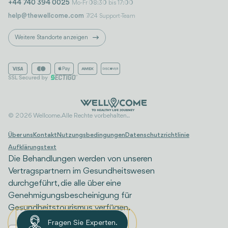
+44 740 394 0025
Mo-Fr 08:30 bis 17:00
help@thewellcome.com
7/24 Support-Team
Weitere Standorte anzeigen
© 2026 Wellcome. Alle Rechte vorbehalten..
Über uns
Kontakt
Nutzungsbedingungen
Datenschutzrichtlinie
Aufklärungstext
Die Behandlungen werden von unseren
Vertragspartnern im Gesundheitswesen
durchgeführt, die alle über eine
Genehmigungsbescheinigung für
Gesundheitstourismus verfügen.
Fragen Sie Experten.