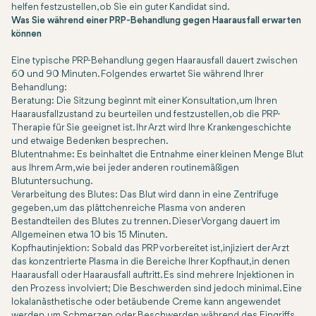
helfen festzustellen, ob Sie ein guter Kandidat sind.
Was Sie während einer PRP-Behandlung gegen Haarausfall erwarten
können
Eine typische PRP-Behandlung gegen Haarausfall dauert zwischen
60 und 90 Minuten. Folgendes erwartet Sie während Ihrer
Behandlung:
Beratung: Die Sitzung beginnt mit einer Konsultation, um Ihren
Haarausfallzustand zu beurteilen und festzustellen, ob die PRP-
Therapie für Sie geeignet ist. Ihr Arzt wird Ihre Krankengeschichte
und etwaige Bedenken besprechen.
Blutentnahme: Es beinhaltet die Entnahme einer kleinen Menge Blut
aus Ihrem Arm, wie bei jeder anderen routinemäßigen
Blutuntersuchung.
Verarbeitung des Blutes: Das Blut wird dann in eine Zentrifuge
gegeben, um das plättchenreiche Plasma von anderen
Bestandteilen des Blutes zu trennen. Dieser Vorgang dauert im
Allgemeinen etwa 10 bis 15 Minuten.
Kopfhautinjektion: Sobald das PRP vorbereitet ist, injiziert der Arzt
das konzentrierte Plasma in die Bereiche Ihrer Kopfhaut, in denen
Haarausfall oder Haarausfall auftritt. Es sind mehrere Injektionen in
den Prozess involviert; Die Beschwerden sind jedoch minimal. Eine
lokalanästhetische oder betäubende Creme kann angewendet
werden, um Schmerzen oder Beschwerden während des Eingriffs