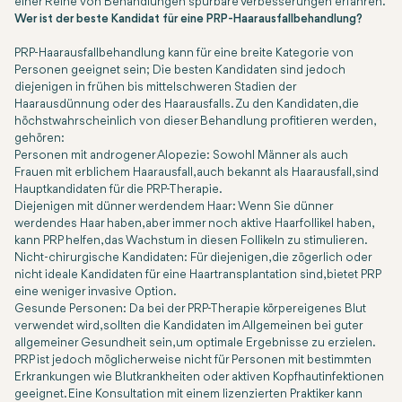
einer Reihe von Behandlungen spürbare Verbesserungen erfahren.
Wer ist der beste Kandidat für eine PRP-Haarausfallbehandlung?
PRP-Haarausfallbehandlung kann für eine breite Kategorie von
Personen geeignet sein; Die besten Kandidaten sind jedoch
diejenigen in frühen bis mittelschweren Stadien der
Haarausdünnung oder des Haarausfalls. Zu den Kandidaten, die
höchstwahrscheinlich von dieser Behandlung profitieren werden,
gehören:
Personen mit androgener Alopezie: Sowohl Männer als auch
Frauen mit erblichem Haarausfall, auch bekannt als Haarausfall, sind
Hauptkandidaten für die PRP-Therapie.
Diejenigen mit dünner werdendem Haar: Wenn Sie dünner
werdendes Haar haben, aber immer noch aktive Haarfollikel haben,
kann PRP helfen, das Wachstum in diesen Follikeln zu stimulieren.
Nicht-chirurgische Kandidaten: Für diejenigen, die zögerlich oder
nicht ideale Kandidaten für eine Haartransplantation sind, bietet PRP
eine weniger invasive Option.
Gesunde Personen: Da bei der PRP-Therapie körpereigenes Blut
verwendet wird, sollten die Kandidaten im Allgemeinen bei guter
allgemeiner Gesundheit sein, um optimale Ergebnisse zu erzielen.
PRP ist jedoch möglicherweise nicht für Personen mit bestimmten
Erkrankungen wie Blutkrankheiten oder aktiven Kopfhautinfektionen
geeignet. Eine Konsultation mit einem lizenzierten Praktiker kann