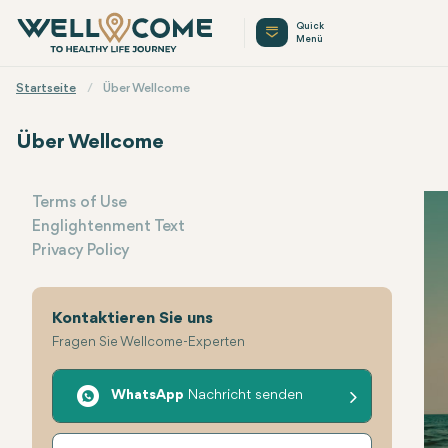
Quick
Menü
Startseite
Über Wellcome
Über Wellcome
Terms of Use
Englightenment Text
Menu
Privacy Policy
Kontaktieren Sie uns
Fragen Sie Wellcome-Experten
WhatsApp
Nachricht senden