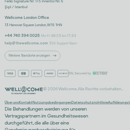
Ferko Signature Nr: 175 Innentür Nr: 6
Şişli / Istanbul
Wellcome London Office
13 Hanover Square London, W1S 1HN
+44 740 394 0025
Mo-Fr 08:30 bis 17:00
help@thewellcome.com
7/24 Support-Team
Weitere Standorte anzeigen
© 2026 Wellcome. Alle Rechte vorbehalten..
Über uns
Kontakt
Nutzungsbedingungen
Datenschutzrichtlinie
Aufklärungst
Die Behandlungen werden von unseren
Vertragspartnern im Gesundheitswesen
durchgeführt, die alle über eine