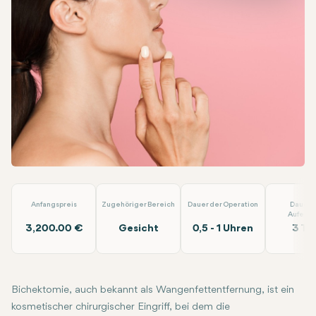
Facebook
Linkedin
WhatsApp
Telegram
E-Mail
Bichektomie
EMP Clinics
Anfangspreis
Zugehöriger Bereich
Dauer der Operation
Dauer 
Aufenth
3,200.00 €
Gesicht
0,5 - 1 Uhren
3 Ta
Bichektomie, auch bekannt als Wangenfettentfernung, ist ein
kosmetischer chirurgischer Eingriff, bei dem die