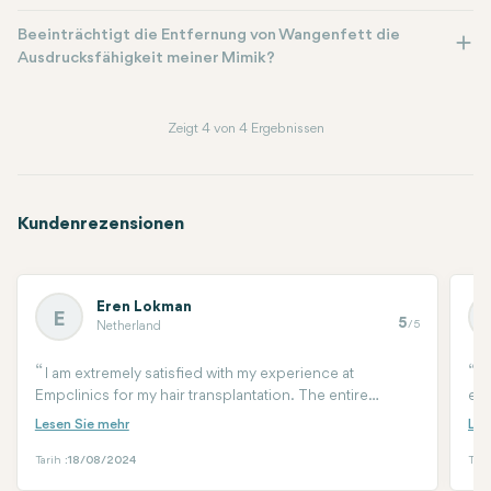
Beeinträchtigt die Entfernung von Wangenfett die
Ausdrucksfähigkeit meiner Mimik?
Zeigt 4 von 4 Ergebnissen
Kundenrezensionen
Eren Lokman
E
5
/5
Netherland
I am extremely satisfied with my experience at
A
Empclinics for my hair transplantation. The entire
equ
process was professional, and the team made sure I felt
for
comfortable and well-informed every step of the way.
if 
The results have exceeded my expectations, and I
Tarih :
18/08/2024
Tari
highly recommend Empclinics to anyone considering a