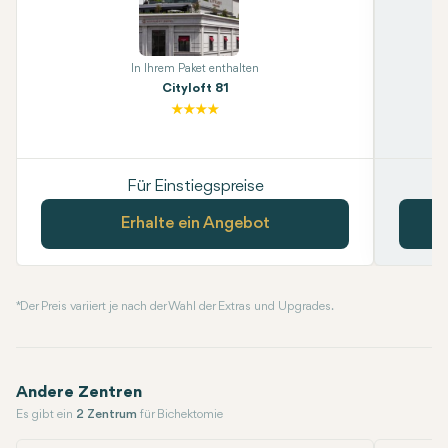
In Ihrem Paket enthalten
Cityloft 81
Für Einstiegspreise
Erhalte ein Angebot
* Der Preis variiert je nach der Wahl der Extras und Upgrades.
Andere Zentren
Es gibt ein
2 Zentrum
für Bichektomie