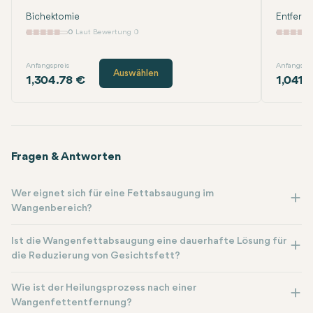
Bichektomie
Entfernu
0
Laut Bewertung 0
Anfangspreis
Anfangspre
Auswählen
1,304.78 €
1,041.
Fragen & Antworten
Wer eignet sich für eine Fettabsaugung im
Wangenbereich?
Ist die Wangenfettabsaugung eine dauerhafte Lösung für
die Reduzierung von Gesichtsfett?
Wie ist der Heilungsprozess nach einer
Wangenfettentfernung?