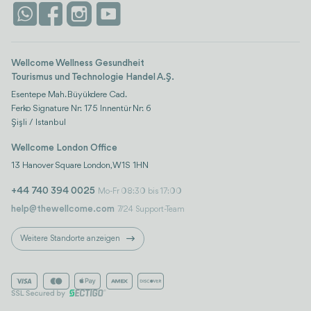
Attraktionen
Kontaktieren Sie uns
Istanbul
Bewertungen
Life-Plattform
Wellcome Wellness Gesundheit
Tourismus und Technologie Handel A.Ş.
Esentepe Mah. Büyükdere Cad.
Ferko Signature Nr: 175 Innentür Nr: 6
Şişli / Istanbul
Wellcome London Office
13 Hanover Square London, W1S 1HN
+44 740 394 0025
Mo-Fr 08:30 bis 17:00
help@thewellcome.com
7/24 Support-Team
Weitere Standorte anzeigen