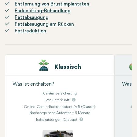
Entfernung von Brustimplantaten
Fadenlifting-Behandlung
Fettabsaugung
Fettabsaugung am Rücken
Fettreduktion
Klassisch
Was ist enthalten?
Was is
Krankenversicherung
Hotelunterkunft
Online-Gesundheitsassistent 9/5 (Classic)
Onl
Nachsorge nach Aufenthalt 6 Monate
Kon
Extraleistungen (Classic)