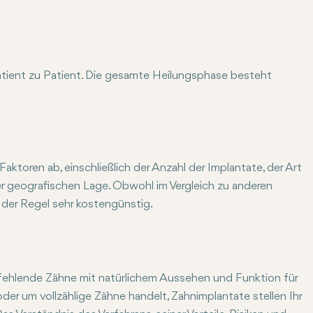
hnen Anweisungen zur Pflege Ihrer Implantatstelle nach der 
gen des Implantatbereichs mit Zahnseide. Man sollte auch die
dig, um die Gesundheit Ihrer Implantate zu überwachen. Ihr 
n und das Implantat beeinträchtigen kann. Die Chancen auf e
Patient zu Patient. Die gesamte Heilungsphase besteht
en Sie leicht geschwollen, gequetscht oder Schmerzen haben, 
eferknochen und dauert einige Monate. In dieser Zeit wird der 
e Monate dauern, aber für die meisten Patienten lohnt es sich
toren ab, einschließlich der Anzahl der Implantate, der Art
r geografischen Lage. Obwohl im Vergleich zu anderen
n der Regel sehr kostengünstig.
lantate decken, aber es ist wichtig, dass Sie sich bei Ihrem A
 fehlende Zähne mit natürlichem Aussehen und Funktion für
er um vollzählige Zähne handelt, Zahnimplantate stellen Ihr