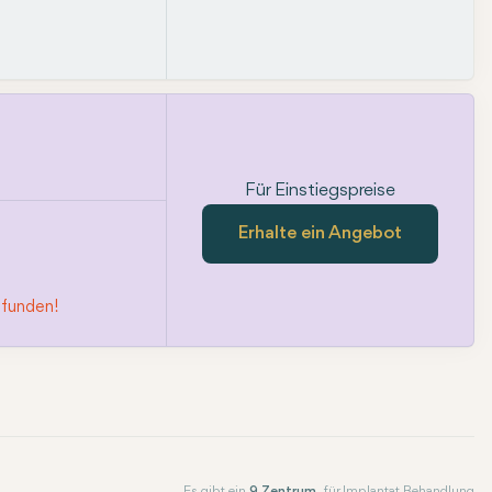
Für Einstiegspreise
Erhalte ein Angebot
efunden!
Es gibt ein
9 Zentrum
für Implantat Behandlung