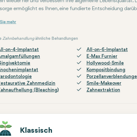
ln wieder her und verbessern Ihre allgemeine Lebensqualität. Da
orge ermöglicht es Ihnen, eine fundierte Entscheidung darüber
n Sie einen qualifizierten Zahnarzt oder Kieferchirurgen auf
e
Zahnbehandlung
ähnliche Behandlungen
ll-on-4-Implantat
All-on-6-Implantat
Amalgamfüllungen
E-Max Furnier
Gingivektomie
Hollywood-Smile
Knochenimplantat
Kompositbindung
arodontologie
Porzellanverblendung
estaurative Zahnmedizin
Smile-Makeover
ahnaufhellung (Bleaching)
Zahnextraktion
Klassisch