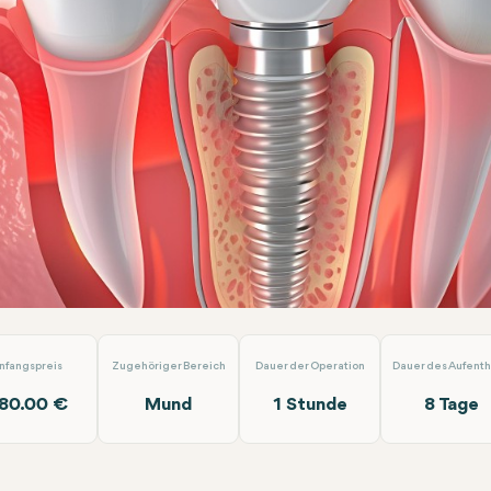
antat Behandlung
Dent Akademi
nfangspreis
Zugehöriger Bereich
Dauer der Operation
Dauer des Aufenth
80.00 €
Mund
1 Stunde
8 Tage