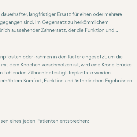
dauerhafter, langfristiger Ersatz für einen oder mehrere
en gegangen sind. Im Gegensatz zu herkömmlichem
rlich aussehender Zahnersatz, der die Funktion und
nden Leitfaden werden wir untersuchen, was eine
nd, das Verfahren, die Vorteile und den
lg erforderlich sind.
anpfosten oder -rahmen in den Kiefer eingesetzt, um die
mit dem Knochen verschmolzen ist, wird eine Krone, Brücke
n fehlenden Zähnen befestigt. Implantate werden
t erhöhtem Komfort, Funktion und ästhetischen Ergebnissen
 integriert sich dadurch im Laufe der Zeit auf natürliche Weis
ssen eines jeden Patienten entsprechen:
. Diese Implantate werden direkt in den Kieferknochen implan
 dem Zahnfleisch platziert. Sie werden häufig bei Patienten 
it größtenteils oder vollständig fehlenden Zähnen. Vier Impla