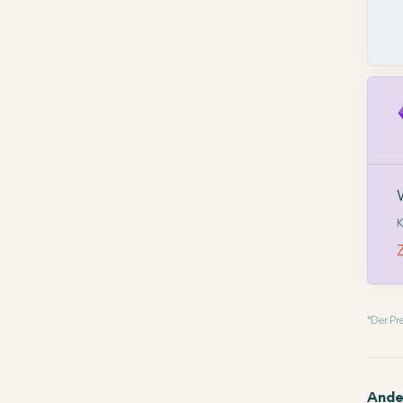
K
* Der P
Ande