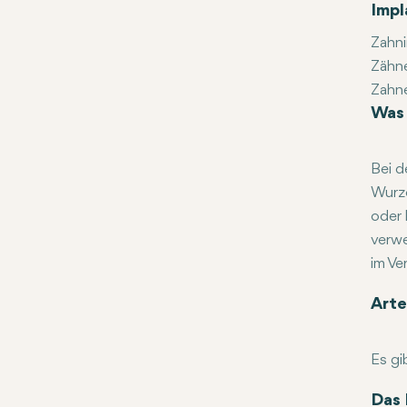
Impl
Zahni
Zähne
Zahne
Was 
Ästhe
Impla
Genes
Bei d
Wurze
oder 
verwe
im Ve
Der i
Arte
Es gi
Endos
Subpe
All-o
Das 