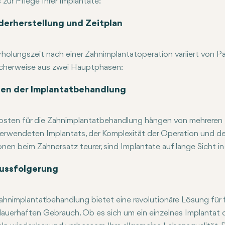
 zur Pflege Ihrer Implantate:
gen Sie die postoperativen Anweisungen: Ihr Zahnarzt wird I
ner guten Mundhygiene gehört das tägliche Bürsten und Reini
orge: Regelmäßige zahnärztliche Untersuchungen sind notwen
iden Sie das Rauchen, da dies den Heilungsprozess erschwere
erherstellung und Zeitplan
rholungszeit nach einer Zahnimplantatoperation variiert von 
cherweise aus zwei Hauptphasen:
gliche Heilung: Unmittelbar nach der Implantatoperation könn
integration: Dies ist die Integration des Implantats in den Ki
 in allem kann der gesamte Prozess der Zahnimplantation einig
en der Implantatbehandlung
osten für die Zahnimplantatbehandlung hängen von mehreren Fak
erwendeten Implantats, der Komplexität der Operation und de
nen beim Zahnersatz teurer, sind Implantate auf lange Sicht i
e Zahnversicherungspläne können einen Teil der Kosten für Imp
ussfolgerung
ahnimplantatbehandlung bietet eine revolutionäre Lösung für
auerhaften Gebrauch. Ob es sich um ein einzelnes Implantat od