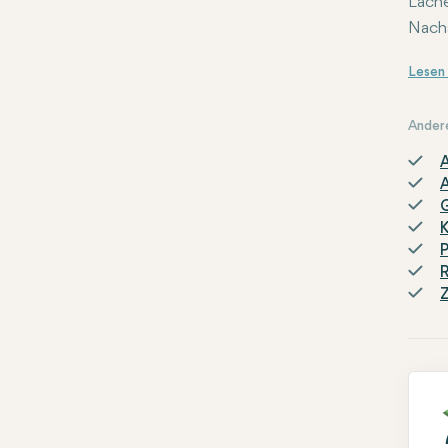
Läche
Nachs
Suche
Ander
A
P
R
Z