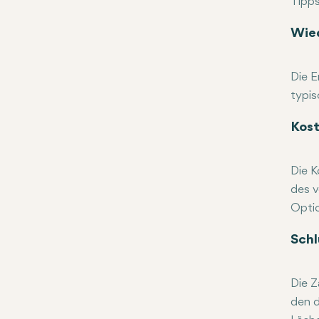
Tipps
Befol
Zu ei
Nachs
Verme
Wied
Die E
typis
Anfän
Osseo
Alles
Kost
Die K
des v
Optio
Einig
Schl
Die Z
den d