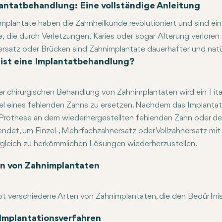
antatbehandlung: Eine vollständige Anleitung
mplantate haben die Zahnheilkunde revolutioniert und sind ein 
, die durch Verletzungen, Karies oder sogar Alterung verlor
rsatz oder Brücken sind Zahnimplantate dauerhafter und natü
ist eine Implantatbehandlung?
tik Ihres Lächelns wiederherstellen kann. In diesem umfasse
ntatbehandlung ist, welche Arten von Implantaten verfügbar si
ungsprozess sowie die Pflege, die für einen langfristigen Erfo
er chirurgischen Behandlung von Zahnimplantaten wird ein Tit
l eines fehlenden Zahns zu ersetzen. Nachdem das Implantat 
Prothese an dem wiederhergestellten fehlenden Zahn oder de
ndet, um Einzel-, Mehrfachzahnersatz oder Vollzahnersatz mi
rgleich zu herkömmlichen Lösungen wiederherzustellen.
n Zahnimplantaten verwendete Metallstift ist biokompatibel und
n von Zahnimplantaten
bt verschiedene Arten von Zahnimplantaten, die den Bedürfni
tale Implantate sind die häufigste Form von Zahnimplantaten
riostale Implantate werden oben auf dem Kieferknochen unter
n-4-Implantate: Dieser Ansatz funktioniert gut bei Patienten m
Implantationsverfahren