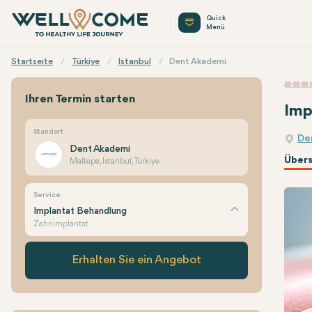
Quick
Menü
Startseite
Türkiye
Istanbul
Dent Akademi
Ihren Termin starten
Imp
Standort
De
Dent Akademi
Übers
Maltepe, Istanbul, Türkiye
Service
Implantat Behandlung
Zahnimplantat
Erhalten Sie ein Angebot