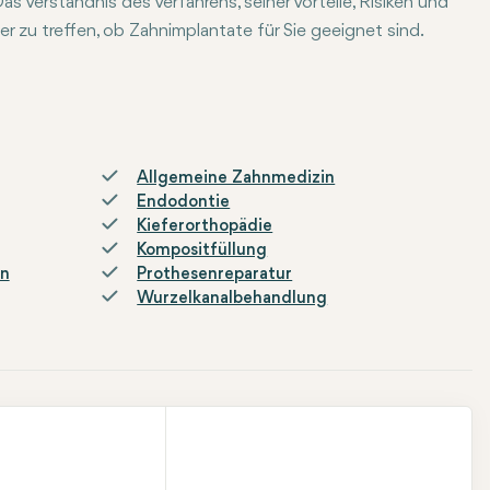
s Verständnis des Verfahrens, seiner Vorteile, Risiken und
 zu treffen, ob Zahnimplantate für Sie geeignet sind.
, um zu besprechen, welche Behandlungsoption für Sie am beste
Allgemeine Zahnmedizin
Endodontie
Kieferorthopädie
Kompositfüllung
en
Prothesenreparatur
Wurzelkanalbehandlung