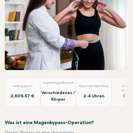
Facebook
Linkedin
WhatsApp
Telegram
E-Mail
Magenbypass
Lokman Hekim
Zugehöriger Bereich
Anfangspreis
Dauer der Operation
Dauer 
Aufenth
Verschiedenes /
2,609.57 €
2-4 Uhren
5 Ta
Körper
Was ist eine Magenbypass-Operation?
Gastric Bypass ist eine chirurgische