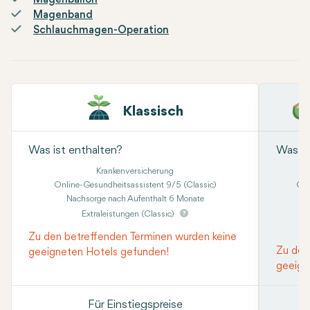
Magenballon
Magenband
Schlauchmagen-Operation
Klassisch
Was ist enthalten?
Was is
Krankenversicherung
Online-Gesundheitsassistent 9/5 (Classic)
Onl
Nachsorge nach Aufenthalt 6 Monate
Kon
Extraleistungen (Classic)
Zu den betreffenden Terminen wurden keine
Zu den
geeigneten Hotels gefunden!
geeign
Für Einstiegspreise