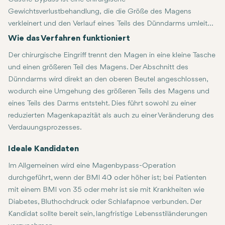
Gewichtsverlustbehandlung, die die Größe des Magens
verkleinert und den Verlauf eines Teils des Dünndarms umleitet.
Dieser zweiseitige Ansatz schränkt die Nahrungsaufnahme und
Wie das Verfahren funktioniert
die Nährstoffaufnahme ein, wodurch der Patient
Der chirurgische Eingriff trennt den Magen in eine kleine Tasche
bemerkenswerte, langfristige Gewichtsverluste erzielen kann.
und einen größeren Teil des Magens. Der Abschnitt des
Dünndarms wird direkt an den oberen Beutel angeschlossen,
wodurch eine Umgehung des größeren Teils des Magens und
eines Teils des Darms entsteht. Dies führt sowohl zu einer
reduzierten Magenkapazität als auch zu einer Veränderung des
Verdauungsprozesses.
Ideale Kandidaten
Im Allgemeinen wird eine Magenbypass-Operation
durchgeführt, wenn der BMI 40 oder höher ist; bei Patienten
mit einem BMI von 35 oder mehr ist sie mit Krankheiten wie
Diabetes, Bluthochdruck oder Schlafapnoe verbunden. Der
Kandidat sollte bereit sein, langfristige Lebensstiländerungen