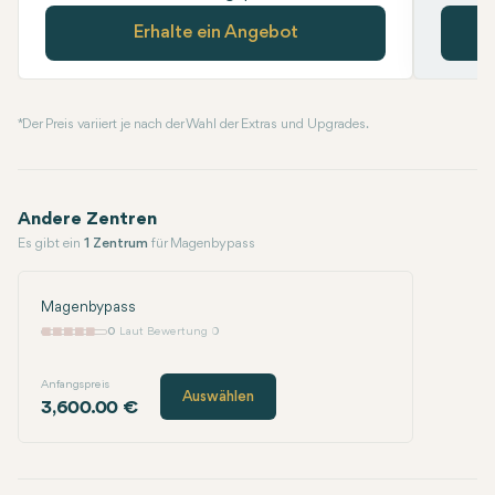
Erhalte ein Angebot
* Der Preis variiert je nach der Wahl der Extras und Upgrades.
Andere Zentren
Es gibt ein
1 Zentrum
für Magenbypass
Magenbypass
0
Laut Bewertung 0
Anfangspreis
Auswählen
3,600.00 €