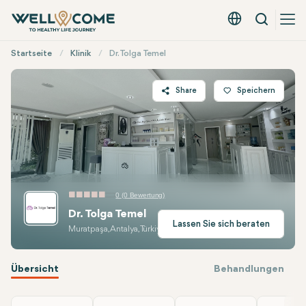
Suche
Deutsch - EUR
Quick
Startseite
Klinik
Dr. Tolga Temel
Menü
Share
Speichern
Twitter
Facebook
Linkedin
WhatsApp
0 (0 Bewertung)
Telegram
Dr. Tolga Temel
Spezialpaket verfügbar
E-mail
Lassen Sie sich beraten
Muratpaşa, Antalya, Türkiye
Übersicht
Behandlungen