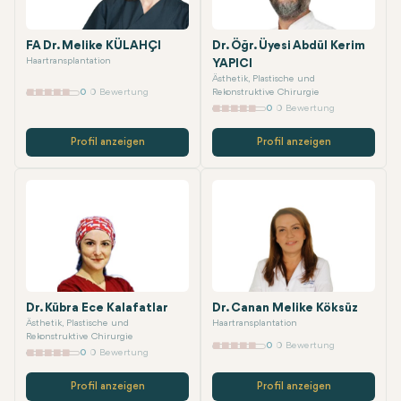
FA Dr. Melike KÜLAHÇI
Dr. Öğr. Üyesi Abdül Kerim
Haartransplantation
YAPICI
Ästhetik, Plastische und
0
0 Bewertung
Rekonstruktive Chirurgie
0
0 Bewertung
Profil anzeigen
Profil anzeigen
Dr. Kübra Ece Kalafatlar
Dr. Canan Melike Köksüz
Ästhetik, Plastische und
Haartransplantation
Rekonstruktive Chirurgie
0
0 Bewertung
0
0 Bewertung
Profil anzeigen
Profil anzeigen