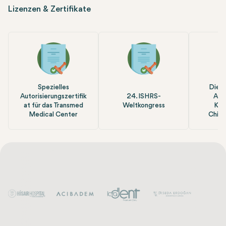
Lizenzen & Zertifikate
Spezielles
Die E
Autorisierungszertifik
24. ISHRS-
Aka
at für das Transmed
Weltkongress
Kos
Medical Center
Chiru