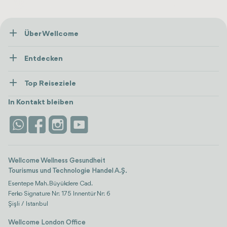
Über Wellcome
Über Uns
Entdecken
Presse
Gesundheitsversorgung
Ressourcen und Richtlinien
Top Reiseziele
Wellness
Alle anzeigen
Karriere
Türkei
Unterkünfte
In Kontakt bleiben
Vertrauen & Sicherheit
Antalya
Attraktionen
Kontaktieren Sie uns
Istanbul
Bewertungen
Life-Plattform
Wellcome Wellness Gesundheit
Tourismus und Technologie Handel A.Ş.
Esentepe Mah. Büyükdere Cad.
Ferko Signature Nr: 175 Innentür Nr: 6
Şişli / Istanbul
Wellcome London Office