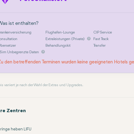
Was ist enthalten?
rankenversicherung
Flughafen-Lounge
CIP Service
onsultation
Extraleistungen (Private)
Fast Track
bersetzer
Behandlungskit
Transfer
Sim Unbegrenzte Daten
Zu den betreffenden Terminen wurden keine geeigneten Hotels g
reis variiert je nach der Wahl der Extras und Upgrades.
re Zentren
ringe heben LIFU