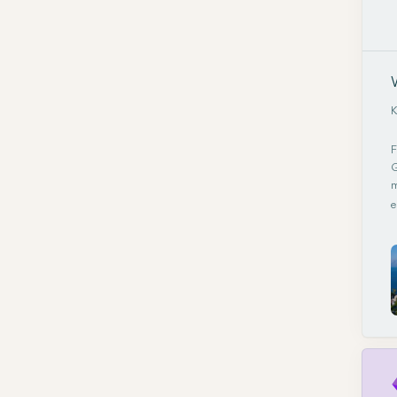
K
F
G
m
e