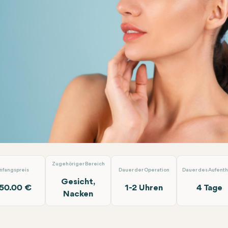
ng des gesamten Gesichts und Halses LIFU
Almina Clinic
Zugehöriger Bereich
nfangspreis
Dauer der Operation
Dauer des Aufenth
Gesicht,
50.00 €
1-2 Uhren
4 Tage
Nacken