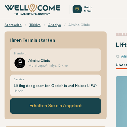
Quick
Menü
Startseite
Türkiye
Antalya
Almina Clinic
Ihren Termin starten
Lif
Standort
Alm
Almina Clinic
Übers
Muratpaşa, Antalya, Türkiye
Service
Lifting des gesamten Gesichts und Halses LIFU
Heben
Erhalten Sie ein Angebot