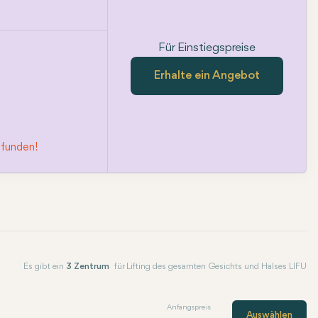
Für Einstiegspreise
Erhalte ein Angebot
efunden!
Es gibt ein
3 Zentrum
für Lifting des gesamten Gesichts und Halses LIFU
Anfangspreis
Auswählen