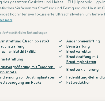
ng des gesamten Gesichts und Halses LIFU (Liposonix High-Int
tisches Verfahren zur Straffung und Festigung der Haut im G
ndet hochintensive fokussierte Ultraschallwellen, um tiefere 
nd der Behandlung wird ein Handgerät verwendet, um fokussiert
ehandlung dauert in der Regel zwischen 60 und 120 Minuten u
rgebnisse werden im Laufe von mehreren Wochen bis Monaten sic
lieren und die Haut zu verjüngen.
e
Ästhetik
ähnliche Behandlungen
rmstraffung (Brachioplastik)
Augenbrauenlifting
Bauchstraffung
Beinstraffung
razilian Buttlift (BBL)
Brustkorrektur
Bruststraffung mit
ruststraffung
Brustimplantaten
rustvergrößerung mit Teardrop-
Brustverkleinerung
mplantate
ntfernung von Brustimplantaten
Fadenlifting-Behandl
Fettabsaugung am Rücken
Fettreduktion