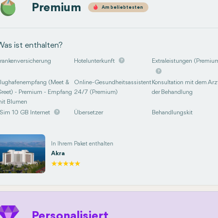
Premium
Am beliebtesten
Was ist enthalten?
rankenversicherung
Hotelunterkunft
Extraleistungen (Premiu
lughafenempfang (Meet &
Online-Gesundheitsassistent
Konsultation mit dem Arzt
reet) - Premium - Empfang
24/7 (Premium)
der Behandlung
it Blumen
Sim 10 GB Internet
Übersetzer
Behandlungskit
In Ihrem Paket enthalten
Akra
Personalisiert