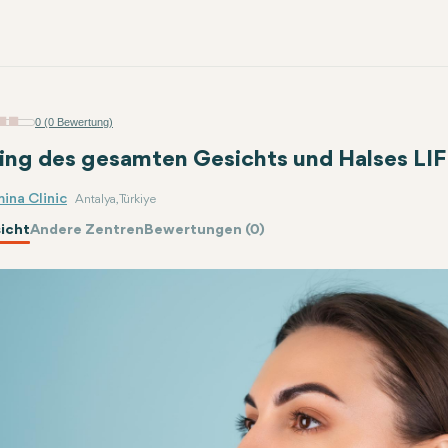
0 (0 Bewertung)
ting des gesamten Gesichts und Halses LI
ina Clinic
Antalya, Türkiye
icht
Andere Zentren
Bewertungen (0)