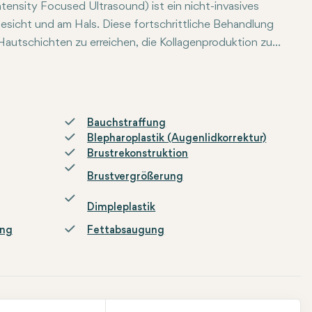
ensity Focused Ultrasound) ist ein nicht-invasives
esicht und am Hals. Diese fortschrittliche Behandlung
Hautschichten zu erreichen, die Kollagenproduktion zu
e Ultraschallenergie auf bestimmte Bereiche von Gesicht und 
nd verursacht nur minimalen Unbehagen. Es ist keine Ausfallz
htbar, da die Haut allmählich gestrafft und gefestigt wird. L
Bauchstraffung
Blepharoplastik (Augenlidkorrektur)
Brustrekonstruktion
Brustvergrößerung
Dimpleplastik
ung
Fettabsaugung