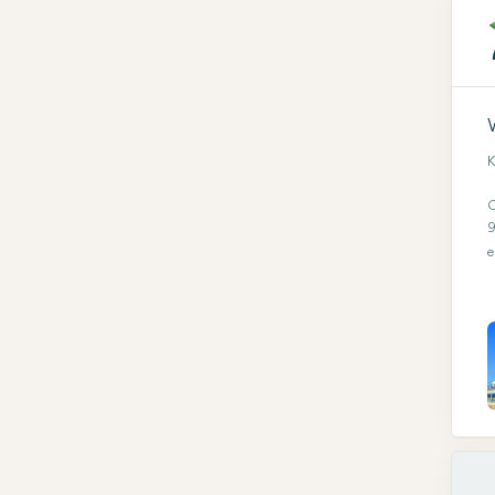
K
O
9
e