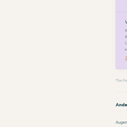
K
K
Ü
e
* Der P
Ande
Augen