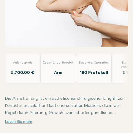
WhatsApp
Telegram
E-Mail
Armstraffung
Op.Dr. Arif Eroğlu
Anfangspreis
Zugehöriger Bereich
Dauer der Operation
Dauer 
Aufenth
5,700.00 €
Arm
180 Protokoll
5 Ta
Die Armstraffung ist ein ästhetischer chirurgischer Eingriff zur
Korrektur erschlaffter Haut und schlaffer Muskeln, die in der
Regel durch Alterung, Gewichtsverlust oder genetische
Faktoren verursacht werden. Diese Operation wird
Die Armstraffung wird unter örtlicher Betäubung oder Vollnarkose
Diese Art der Operation kann in Betracht gezogen werden, wenn d
durchgeführt, um die Erschlaffung im Bereich der Oberarme zu