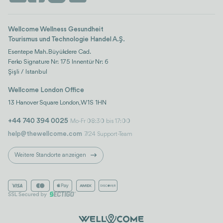
Bewertungen
Life-Plattform
Wellcome Wellness Gesundheit
Tourismus und Technologie Handel A.Ş.
Esentepe Mah. Büyükdere Cad.
Ferko Signature Nr: 175 Innentür Nr: 6
Şişli / Istanbul
Wellcome London Office
13 Hanover Square London, W1S 1HN
+44 740 394 0025
Mo-Fr 08:30 bis 17:00
help@thewellcome.com
7/24 Support-Team
Weitere Standorte anzeigen