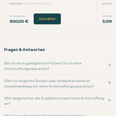
0
Laut Bewertung 0
Anfangspreis
Anfangspre
Auswählen
500.00 €
3,000.
Fragen & Antworten
Bin ich ein/e geeignete/r Patient/in für eine
Armstraffungsoperation?
Gibt es mögliche Risiken oder Komplikationen im
Zusammenhang mit einer Armstraffungsoperation?
Wie lange halten die Ergebnisse nach einer Armstraffung
an?