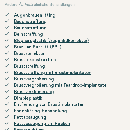
korrigieren. Während des Eingriffs werden überschüssige Haut
Andere
Ästhetik
ähnliche Behandlungen
und Fettgewebe entfernt. Außerdem können die erschlafften
Muskeln gestrafft werden und die Haut erhält ein jüngeres,
Augenbrauenlifting
Bauchstraffung
strafferes Aussehen.
Bauchstraffung
Beinstraffung
Blepharoplastik (Augenlidkorrektur)
Brazilian Buttlift (BBL)
Brustkorrektur
Brustrekonstruktion
Bruststraffung
Bruststraffung mit Brustimplantaten
Brustvergrößerung
Brustvergrößerung mit Teardrop-Implantate
Brustverkleinerung
Dimpleplastik
Entfernung von Brustimplantaten
Fadenlifting-Behandlung
Fettabsaugung
Fettabsaugung am Rücken