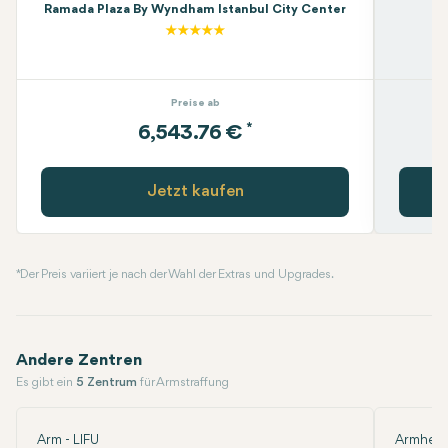
Ramada Plaza By Wyndham Istanbul City Center
Preise ab
*
6,543.76 €
Jetzt kaufen
* Der Preis variiert je nach der Wahl der Extras und Upgrades.
Andere Zentren
Es gibt ein
5 Zentrum
für Armstraffung
Arm - LIFU
Armheb