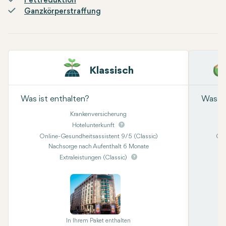
Fettreduktion
Ganzkörperstraffung
Klassisch
Was ist enthalten?
Was is
Krankenversicherung
Hotelunterkunft
Online-Gesundheitsassistent 9/5 (Classic)
Onl
Nachsorge nach Aufenthalt 6 Monate
Kon
Extraleistungen (Classic)
In Ihrem Paket enthalten