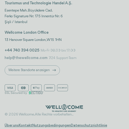
Tourismus und Technologie Handel A.Ş.
Esentepe Mah. Büyükdere Cad.
Ferko Signature Nr: 175 Innentür Nr: 6
Şişli / Istanbul
Wellcome London Office
13 Hanover Square London, W1S 1HN
+44 740 394 0025
Mo-Fr 08:30 bis 17:00
help@thewellcome.com
7/24 Support-Team
Weitere Standorte anzeigen
© 2026 Wellcome. Alle Rechte vorbehalten..
Über uns
Kontakt
Nutzungsbedingungen
Datenschutzrichtlinie