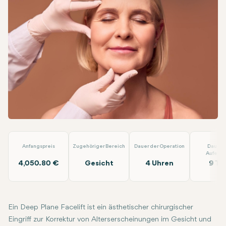
Facebook
Linkedin
WhatsApp
Telegram
E-Mail
Deep-Plane-Facelift
Dr. Berat Clinic
Anfangspreis
Zugehöriger Bereich
Dauer der Operation
Dauer 
Aufenth
4,050.80 €
Gesicht
4 Uhren
9 Ta
Ein Deep Plane Facelift ist ein ästhetischer chirurgischer
Eingriff zur Korrektur von Alterserscheinungen im Gesicht und