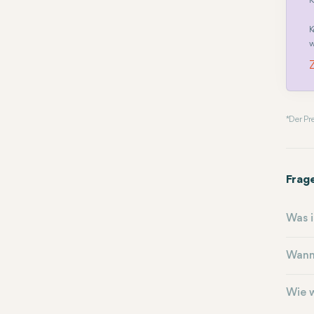
K
K
w
* Der P
Frag
Was i
Wann
Wie 