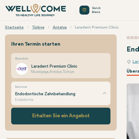
Quick
Menü
Startseite
Türkiye
Antalya
Laradent Premium Clinic
Ihren Termin starten
End
Standort
La
Laradent Premium Clinic
Übers
Muratpaşa, Antalya, Türkiye
Service
Endodontische Zahnbehandlung
Endodontie
Erhalten Sie ein Angebot