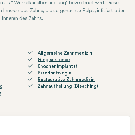
n als " Wurzelkanalbehandlung" bezeichnet wird. Diese
nneren des Zahns, die so genannte Pulpa, infiziert oder
m Inneren des Zahns.
ns, das in der Regel von Schmerzen oder Infektionen betroffe
lt und versiegelt. Dieses Verfahren verhindert eine erneute In
ter örtlicher Betäubung durchgeführt und vom Zahnarzt gelei
Allgemeine Zahnmedizin
Gingivektomie
Knochenimplantat
Parodontologie
Restaurative Zahnmedizin
ng
Zahnaufhellung (Bleaching)
g