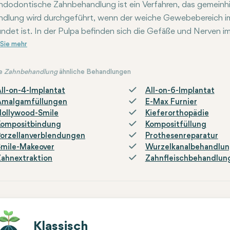
ndodontische Zahnbehandlung ist ein Verfahren, das gemeinhi
dlung wird durchgeführt, wenn der weiche Gewebebereich im I
ndet ist. In der Pulpa befinden sich die Gefäße und Nerven i
der endodontischen Zahnbehandlung ist es, das Innere des Zah
der Reinigung wird der Zahn mit einem sterilen Material gefül
ndodontische Zahnbehandlung wird in der Regel schmerzfrei un
e
Zahnbehandlung
ähnliche Behandlungen
ll-on-4-Implantat
All-on-6-Implantat
Amalgamfüllungen
E-Max Furnier
Hollywood-Smile
Kieferorthopädie
Kompositbindung
Kompositfüllung
orzellanverblendungen
Prothesenreparatur
Smile-Makeover
Wurzelkanalbehandlu
ahnextraktion
Zahnfleischbehandlun
Klassisch