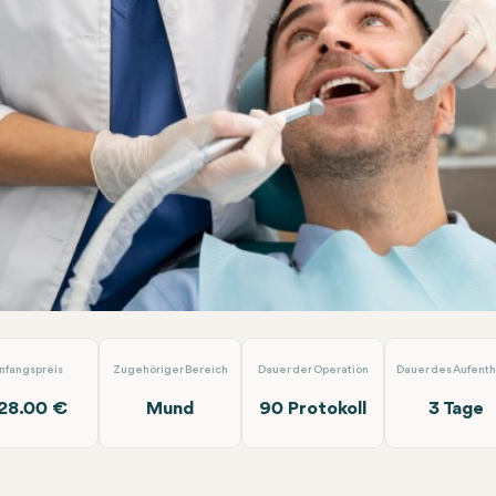
dontische Zahnbehandlung
Laradent Premium Clinic
nfangspreis
Zugehöriger Bereich
Dauer der Operation
Dauer des Aufenth
28.00 €
Mund
90 Protokoll
3 Tage