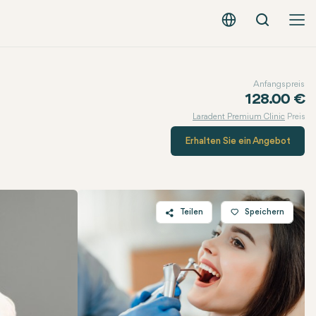
Suche
Deutsch - EUR
Anfangspreis
128.00 €
Laradent Premium Clinic
Preis
Erhalten Sie ein Angebot
Teilen
Speichern
Twitter
Facebook
Linkedin
WhatsApp