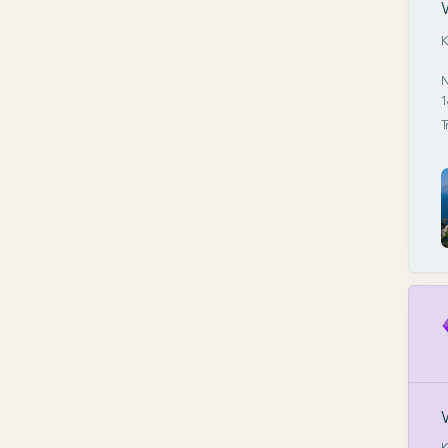
K
N
1
T