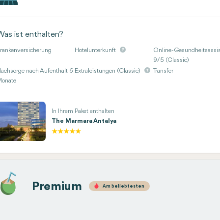
Was ist enthalten?
rankenversicherung
Hotelunterkunft
Online-Gesundheitsassis
9/5 (Classic)
achsorge nach Aufenthalt 6
Extraleistungen (Classic)
Transfer
onate
In Ihrem Paket enthalten
The Marmara Antalya
Premium
Am beliebtesten