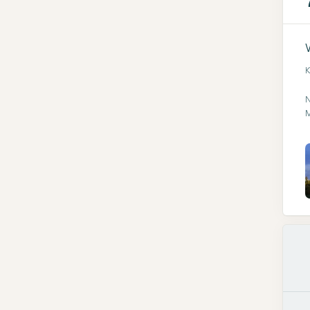
K
N
M