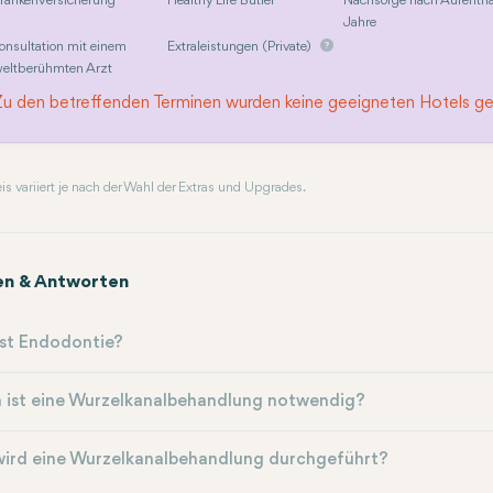
rankenversicherung
Healthy Life Butler
Nachsorge nach Aufentha
Jahre
onsultation mit einem
Extraleistungen (Private)
eltberühmten Arzt
Zu den betreffenden Terminen wurden keine geeigneten Hotels g
reis variiert je nach der Wahl der Extras und Upgrades.
en & Antworten
st Endodontie?
 ist eine Wurzelkanalbehandlung notwendig?
wird eine Wurzelkanalbehandlung durchgeführt?