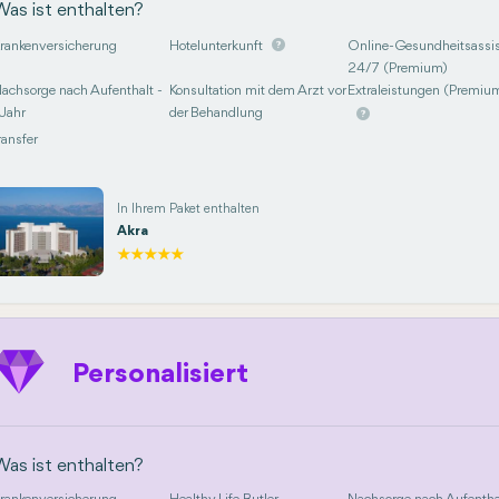
Was ist enthalten?
rankenversicherung
Hotelunterkunft
Online-Gesundheitsassis
24/7 (Premium)
achsorge nach Aufenthalt -
Konsultation mit dem Arzt vor
Extraleistungen (Premiu
 Jahr
der Behandlung
ransfer
In Ihrem Paket enthalten
Akra
Personalisiert
Was ist enthalten?