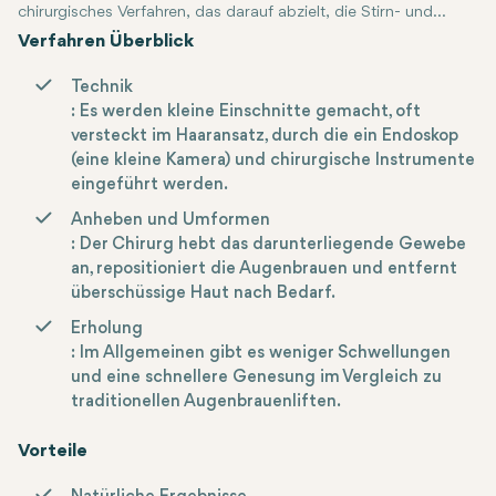
chirurgisches Verfahren, das darauf abzielt, die Stirn- und
Augenbrauenregion anzuheben und Zeichen des Alterns wie
Verfahren Überblick
schlaffe Haut und tiefe Stirnfalten zu reduzieren.
Technik
: Es werden kleine Einschnitte gemacht, oft
versteckt im Haaransatz, durch die ein Endoskop
(eine kleine Kamera) und chirurgische Instrumente
eingeführt werden.
Anheben und Umformen
: Der Chirurg hebt das darunterliegende Gewebe
an, repositioniert die Augenbrauen und entfernt
überschüssige Haut nach Bedarf.
Erholung
: Im Allgemeinen gibt es weniger Schwellungen
und eine schnellere Genesung im Vergleich zu
traditionellen Augenbrauenliften.
Vorteile