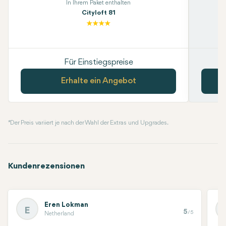
In Ihrem Paket enthalten
Cityloft 81
Für Einstiegspreise
Erhalte ein Angebot
* Der Preis variiert je nach der Wahl der Extras und Upgrades.
Kundenrezensionen
Eren Lokman
E
5
/5
Netherland