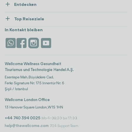
Entdecken
Presse
Gesundheitsversorgung
Ressourcen und Richtlinien
Top Reiseziele
Wellness
Alle anzeigen
Karriere
Türkei
Unterkünfte
In Kontakt bleiben
Vertrauen & Sicherheit
Antalya
Attraktionen
Kontaktieren Sie uns
Istanbul
Bewertungen
Life-Plattform
Wellcome Wellness Gesundheit
Tourismus und Technologie Handel A.Ş.
Esentepe Mah. Büyükdere Cad.
Ferko Signature Nr: 175 Innentür Nr: 6
Şişli / Istanbul
Wellcome London Office
13 Hanover Square London, W1S 1HN
+44 740 394 0025
Mo-Fr 08:30 bis 17:00
help@thewellcome.com
7/24 Support-Team