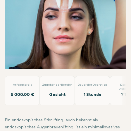
Facebook
Linkedin
WhatsApp
Telegram
E-Mail
Endoskopisches Stirnlift, Augenbrauenlift
EMP Clinics
Anfangspreis
Zugehöriger Bereich
Dauer der Operation
Dauer 
Aufenth
6,000.00 €
Gesicht
1 Stunde
7 Ta
Ein endoskopisches Stirnlifting, auch bekannt als
endoskopisches Augenbrauenlifting, ist ein minimalinvasives