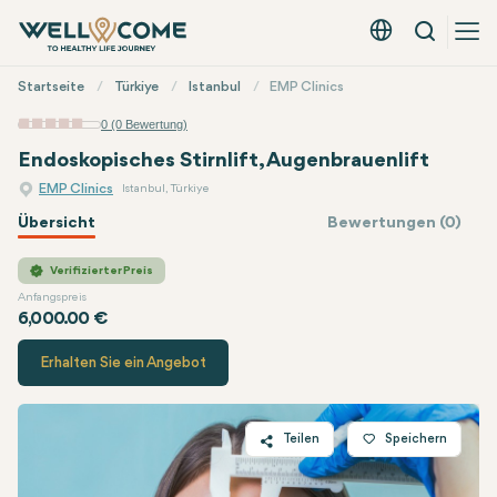
Suche
Deutsch - EUR
Quick
Startseite
Türkiye
Istanbul
EMP Clinics
Menü
0 (0 Bewertung)
Endoskopisches Stirnlift, Augenbrauenlift
EMP Clinics
Istanbul, Türkiye
Übersicht
Bewertungen (0)
EMP Clinics
Preis
Verifizierter Preis
Anfangspreis
6,000.00 €
Erhalten Sie ein Angebot
Teilen
Speichern
Twitter