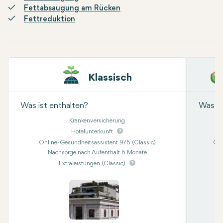
Fettabsaugung am Rücken
Fettreduktion
Klassisch
Was ist enthalten?
Was is
Krankenversicherung
Hotelunterkunft
Online-Gesundheitsassistent 9/5 (Classic)
Onl
Nachsorge nach Aufenthalt 6 Monate
Kon
Extraleistungen (Classic)