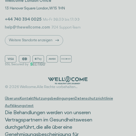
Wellcome London Office
13 Hanover Square London, W1S 1HN
+44 740 394 0025
Mo-Fr 08:30 bis 17:00
help@thewellcome.com
7/24 Support-Team
Weitere Standorte anzeigen
© 2026 Wellcome. Alle Rechte vorbehalten..
Über uns
Kontakt
Nutzungsbedingungen
Datenschutzrichtlinie
Aufklärungstext
Die Behandlungen werden von unseren
Vertragspartnern im Gesundheitswesen
durchgeführt, die alle über eine
Genehmigungsbescheinigung für