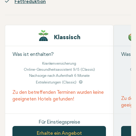
Fettreduktion
Klassisch
Was ist enthalten?
Was is
Krankenversicherung
Online-Gesundheitsassistent 9/5 (Classic)
Onl
Nachsorge nach Aufenthalt 6 Monate
Kon
Extraleistungen (Classic)
Zu den betreffenden Terminen wurden keine
Zu den
geeigneten Hotels gefunden!
geeign
Für Einstiegspreise
Erhalte ein Angebot