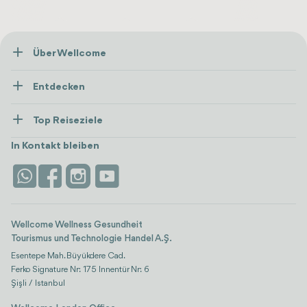
Über Wellcome
Über Uns
Entdecken
Presse
Gesundheitsversorgung
Ressourcen und Richtlinien
Top Reiseziele
Wellness
Alle anzeigen
Karriere
Türkei
Unterkünfte
In Kontakt bleiben
Vertrauen & Sicherheit
Antalya
Attraktionen
Kontaktieren Sie uns
Istanbul
Bewertungen
Life-Plattform
Wellcome Wellness Gesundheit
Tourismus und Technologie Handel A.Ş.
Esentepe Mah. Büyükdere Cad.
Ferko Signature Nr: 175 Innentür Nr: 6
Şişli / Istanbul