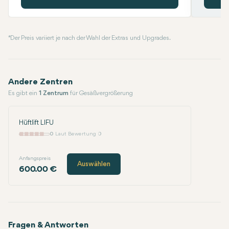
* Der Preis variiert je nach der Wahl der Extras und Upgrades.
Andere Zentren
Es gibt ein
1 Zentrum
für Gesäßvergrößerung
Hüftlift LIFU
0
Laut Bewertung 0
Anfangspreis
Auswählen
600.00 €
Fragen & Antworten