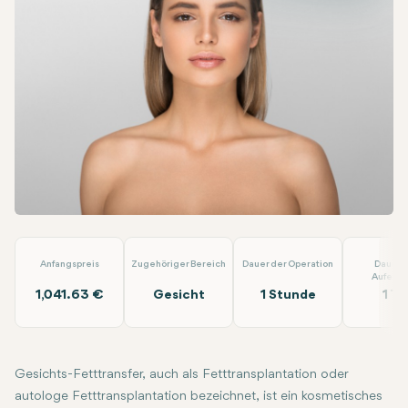
Facebook
Linkedin
WhatsApp
Telegram
E-Mail
Gesichtsfetttransfer
Dr. Berat Clinic
Anfangspreis
Zugehöriger Bereich
Dauer der Operation
Dauer 
Aufenth
1,041.63 €
Gesicht
1 Stunde
1 Ta
Gesichts-Fetttransfer, auch als Fetttransplantation oder
autologe Fetttransplantation bezeichnet, ist ein kosmetisches