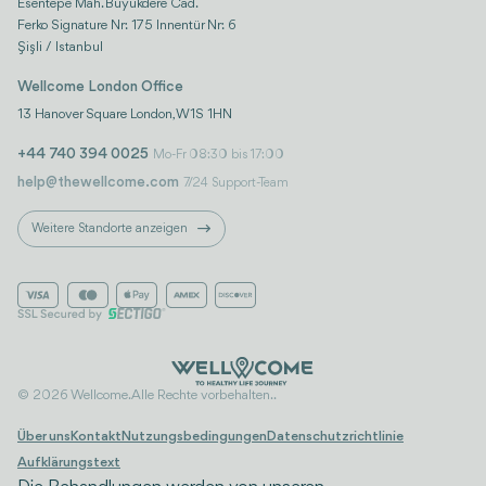
Esentepe Mah. Büyükdere Cad.
Ferko Signature Nr: 175 Innentür Nr: 6
Şişli / Istanbul
Wellcome London Office
13 Hanover Square London, W1S 1HN
+44 740 394 0025
Mo-Fr 08:30 bis 17:00
help@thewellcome.com
7/24 Support-Team
Weitere Standorte anzeigen
© 2026 Wellcome. Alle Rechte vorbehalten..
Über uns
Kontakt
Nutzungsbedingungen
Datenschutzrichtlinie
Aufklärungstext