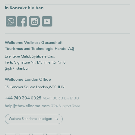
Karriere
Türkei
Unterkünfte
In Kontakt bleiben
Vertrauen & Sicherheit
Antalya
Attraktionen
Kontaktieren Sie uns
Istanbul
Bewertungen
Life-Plattform
Wellcome Wellness Gesundheit
Tourismus und Technologie Handel A.Ş.
Esentepe Mah. Büyükdere Cad.
Ferko Signature Nr: 175 Innentür Nr: 6
Şişli / Istanbul
Wellcome London Office
13 Hanover Square London, W1S 1HN
+44 740 394 0025
Mo-Fr 08:30 bis 17:00
help@thewellcome.com
7/24 Support-Team
Weitere Standorte anzeigen