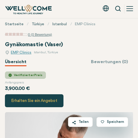
Suche
Deutsch - EUR
Quick
Startseite
Türkiye
Istanbul
EMP Clinics
Menü
0 (0 Bewertung)
Gynäkomastie (Vaser)
EMP Clinics
Istanbul, Türkiye
Übersicht
Bewertungen (0)
EMP Clinics
Preis
Verifizierter Preis
Anfangspreis
3,900.00 €
Erhalten Sie ein Angebot
Teilen
Speichern
Twitter