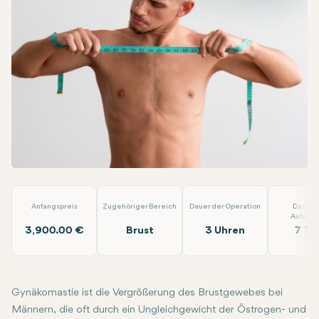
Facebook
Linkedin
WhatsApp
Telegram
E-Mail
Gynäkomastie (Vaser)
EMP Clinics
Anfangspreis
Zugehöriger Bereich
Dauer der Operation
Dauer 
Aufenth
3,900.00 €
Brust
3 Uhren
7 Ta
Gynäkomastie ist die Vergrößerung des Brustgewebes bei
Männern, die oft durch ein Ungleichgewicht der Östrogen- und