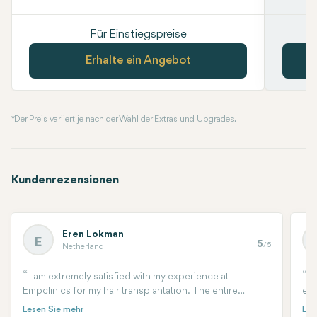
Für Einstiegspreise
Erhalte ein Angebot
* Der Preis variiert je nach der Wahl der Extras und Upgrades.
Kundenrezensionen
Eren Lokman
E
5
/5
Netherland
I am extremely satisfied with my experience at
A
Empclinics for my hair transplantation. The entire
equ
process was professional, and the team made sure I felt
for