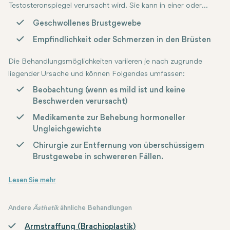
Testosteronspiegel verursacht wird. Sie kann in einer oder
beiden Brüsten auftreten und kann verschiedene Ursachen
Die Symptome umfassen typischerweise:
Geschwollenes Brustgewebe
haben, einschließlich hormoneller Veränderungen während der
Empfindlichkeit oder Schmerzen in den Brüsten
Pubertät, Alterung, bestimmter Medikamente oder zugrunde
liegender Gesundheitszustände wie Leber- oder
Die Behandlungsmöglichkeiten variieren je nach zugrunde
Nierenerkrankungen.
liegender Ursache und können Folgendes umfassen:
Beobachtung (wenn es mild ist und keine
Beschwerden verursacht)
Medikamente zur Behebung hormoneller
Ungleichgewichte
Chirurgie zur Entfernung von überschüssigem
Brustgewebe in schwereren Fällen.
Andere
Ästhetik
ähnliche Behandlungen
Armstraffung (Brachioplastik)