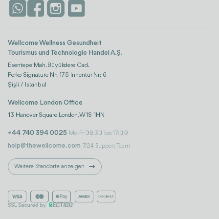
Kontaktieren Sie uns
Istanbul
Bewertungen
Life-Plattform
Wellcome Wellness Gesundheit
Tourismus und Technologie Handel A.Ş.
Esentepe Mah. Büyükdere Cad.
Ferko Signature Nr: 175 Innentür Nr: 6
Şişli / Istanbul
Wellcome London Office
13 Hanover Square London, W1S 1HN
+44 740 394 0025
Mo-Fr 08:30 bis 17:00
help@thewellcome.com
7/24 Support-Team
Weitere Standorte anzeigen