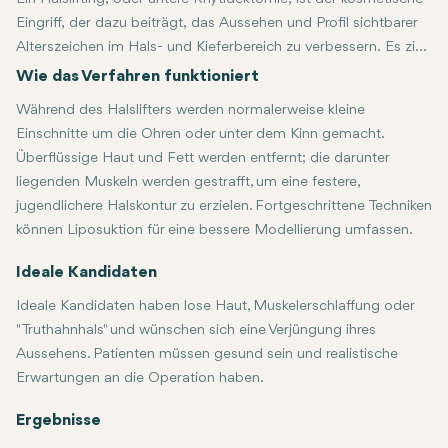
Eingriff, der dazu beiträgt, das Aussehen und Profil sichtbarer
Alterszeichen im Hals- und Kieferbereich zu verbessern. Es zielt
auf schlaffe Haut, Muskelbänder und überschüssiges Fett ab
Wie das Verfahren funktioniert
und hilft, ein glatteres, definierteres Aussehen zu schaffen.
Während des Halslifters werden normalerweise kleine
Einschnitte um die Ohren oder unter dem Kinn gemacht.
Überflüssige Haut und Fett werden entfernt; die darunter
liegenden Muskeln werden gestrafft, um eine festere,
jugendlichere Halskontur zu erzielen. Fortgeschrittene Techniken
können Liposuktion für eine bessere Modellierung umfassen.
Ideale Kandidaten
Ideale Kandidaten haben lose Haut, Muskelerschlaffung oder
"Truthahnhals" und wünschen sich eine Verjüngung ihres
Aussehens. Patienten müssen gesund sein und realistische
Erwartungen an die Operation haben.
Ergebnisse