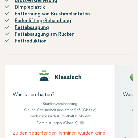
Brustverkleinerung
Dimpleplastik
Entfernung von Brustimplantaten
Fadenlifting-Behandlung
Fettabsaugung
Fettabsaugung am Rücken
Fettreduktion
Klassisch
Was ist enthalten?
Was is
Krankenversicherung
Online-Gesundheitsassistent 9/5 (Classic)
Onl
Nachsorge nach Aufenthalt 6 Monate
Kon
Extraleistungen (Classic)
Zu den betreffenden Terminen wurden keine