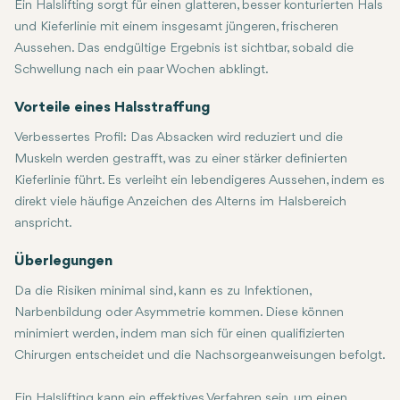
Ein Halslifting sorgt für einen glatteren, besser konturierten Hals
und Kieferlinie mit einem insgesamt jüngeren, frischeren
Aussehen. Das endgültige Ergebnis ist sichtbar, sobald die
Schwellung nach ein paar Wochen abklingt.
Vorteile eines Halsstraffung
Verbessertes Profil:
Das Absacken wird reduziert und die
Muskeln werden gestrafft, was zu einer stärker definierten
Kieferlinie führt. Es verleiht ein lebendigeres Aussehen, indem es
direkt viele häufige Anzeichen des Alterns im Halsbereich
anspricht.
Langanhaltend:
Erholung und Nachsorge Erholungszeit:
Die Ergebnisse könnten jahrelang anhalten, wenn 
normalerweise 1-2 Wochen
Überlegungen
Da die Risiken minimal sind, kann es zu Infektionen,
Narbenbildung oder Asymmetrie kommen. Diese können
minimiert werden, indem man sich für einen qualifizierten
Chirurgen entscheidet und die Nachsorgeanweisungen befolgt.
Ein Halslifting kann ein effektives Verfahren sein, um einen