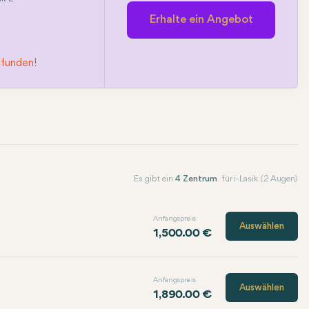
Erhalte ein Angebot
efunden!
Es gibt ein
4 Zentrum
für i-Lasik (2 Augen)
Anfangspreis
Auswählen
1,500.00 €
Anfangspreis
Auswählen
1,890.00 €