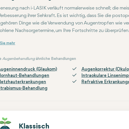
enesung nach i-LASIK verläuft normalerweise schnell; die meis
Verbesserung ihrer Sehkraft. Es ist wichtig, dass Sie die post
gehören Dinge wie die Verwendung von Augentropfen wie vers
hlene Nachsorgetermine, um Ihre Fortschritte zu überprüfen
IK ist in der Tat eine revolutionäre Lösung für Menschen, die
e
Augenbehandlung
ähnliche Behandlungen
Augeninnendruck (Glaukom)
Augenkorrektur (Okulop
Hornhaut-Behandlungen
Intraokulare Linsenimp
Netzhauterkrankungen
Refraktive Erkrankung
Strabismus-Behandlung
Klassisch