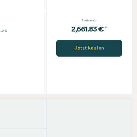
Preise ab
*
2,661.83 €
tent
Jetzt kaufen