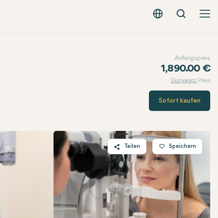
Suche
Deutsch - EUR
Anfangspreis
1,890.00 €
Dünyagöz
Preis
Sofort kaufen
Teilen
Speichern
Twitter
Facebook
Linkedin
WhatsApp