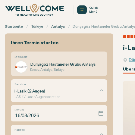
Quick
Menü
Startseite
Türkiye
Antalya
Dünyagöz Hastaneler Grubu Antaly
Ihren Termin starten
i-L
Standort
Dü
Dünyagöz Hastaneler Grubu Antalya
Übers
Kepez, Antalya, Türkiye
Service
i-Lasik (2 Augen)
LASIK / Laser-Augenoperation
Datum
Pakete