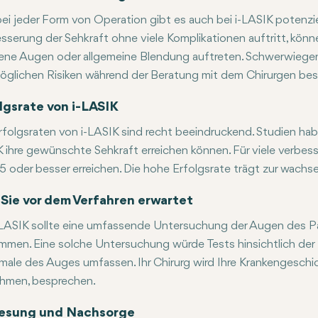
ei jeder Form von Operation gibt es auch bei i-LASIK potenzi
sserung der Sehkraft ohne viele Komplikationen auftritt, k
ene Augen oder allgemeine Blendung auftreten. Schwerwiegend
möglichen Risiken während der Beratung mit dem Chirurgen be
lgsrate von i-LASIK
rfolgsraten von i-LASIK sind recht beeindruckend. Studien hab
 ihre gewünschte Sehkraft erreichen können. Für viele verbesse
 oder besser erreichen. Die hohe Erfolgsrate trägt zur wachse
Sie vor dem Verfahren erwartet
-LASIK sollte eine umfassende Untersuchung der Augen des Pa
mmen. Eine solche Untersuchung würde Tests hinsichtlich der
ale des Auges umfassen. Ihr Chirurg wird Ihre Krankengeschi
hmen, besprechen.
esung und Nachsorge