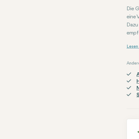
Die G
eine 
Dazu 
empfo
i-LAS
Ander