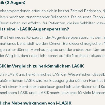
sik (2 Augen)
laseroperationen erfreuen sich in letzter Zeit bei Patienten, d
gieren möchten, zunehmender Beliebtheit. Die neueste Technik i
ußerst sicher und effektiv für Patienten, die ihre Sehhilfen l
tige Kombination aus Femtosekundenlaserpräzision und wellenf
ist eine i-LASIK-Augenoperation?
m Verfahren interessieren sich immer mehr Menschen für die Op
gsquote aufweist.
IK ist ein neues Konzept in der Augenlaseroperation, mit dem a
matismus behandelt werden können. Bei dieser chirurgische
gen einer dünnen Hornhautklappe und der andere zum Umfo
der Weg frei, damit das Licht scharf auf die Netzhaut fokussier
SIK im Vergleich zu herkömmlichem LASIK
l i-LASIK und herkömmliches LASIK im Wesentlichen dasselbe Zi
erkömmlichem LASIK wird zur Erzeugung der dünnen Hornhautk
 mit einem Femtosekundenlaser geschieht, der Risiken und Ko
mmlichem LASIK und i-LASIK macht letzteres für viele Mensc
iche Nebenwirkungen von i-LASIK