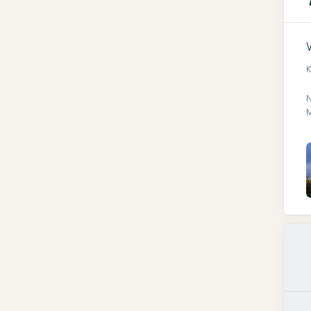
K
N
M