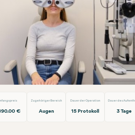
ik (2 Augen)
Dünyagöz Hastaneler Grubu Antalya
nfangspreis
Zugehöriger Bereich
Dauer der Operation
Dauer des Aufenth
890.00 €
Augen
15 Protokoll
3 Tage