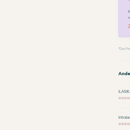
K
w
* Der P
Ande
iLASI
Intral