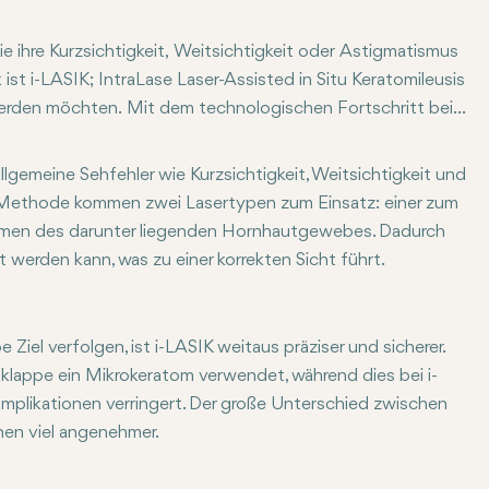
ie ihre Kurzsichtigkeit, Weitsichtigkeit oder Astigmatismus
st i-LASIK; IntraLase Laser-Assisted in Situ Keratomileusis
oswerden möchten. Mit dem technologischen Fortschritt bei
rontgeführten Techniken – vier Kennzeichen des i-LASIK-Verfa
eration, da sie zahlreiche Vorteile bietet und eine hohe
llgemeine Sehfehler wie Kurzsichtigkeit, Weitsichtigkeit und
n Methode kommen zwei Lasertypen zum Einsatz: einer zum
rmen des darunter liegenden Hornhautgewebes. Dadurch
t werden kann, was zu einer korrekten Sicht führt.
el verfolgen, ist i-LASIK weitaus präziser und sicherer.
lappe ein Mikrokeratom verwendet, während dies bei i-
mplikationen verringert. Der große Unterschied zwischen
hen viel angenehmer.