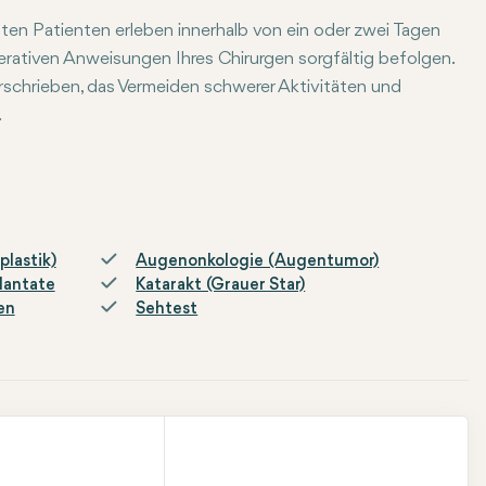
ten Patienten erleben innerhalb von ein oder zwei Tagen
operativen Anweisungen Ihres Chirurgen sorgfältig befolgen.
chrieben, das Vermeiden schwerer Aktivitäten und
.
 im Alltag keine Brille oder Kontaktlinsen tragen möchten. For
lastik)
Augenonkologie (Augentumor)
lantate
Katarakt (Grauer Star)
en
Sehtest