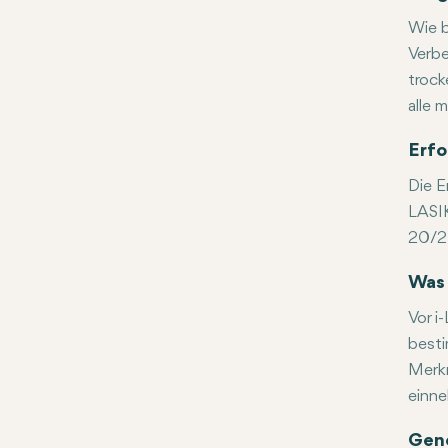
Wie b
Verbe
trock
alle 
Erfo
Die E
LASIK
20/25
Was 
Vor i
besti
Merkm
einne
Gen