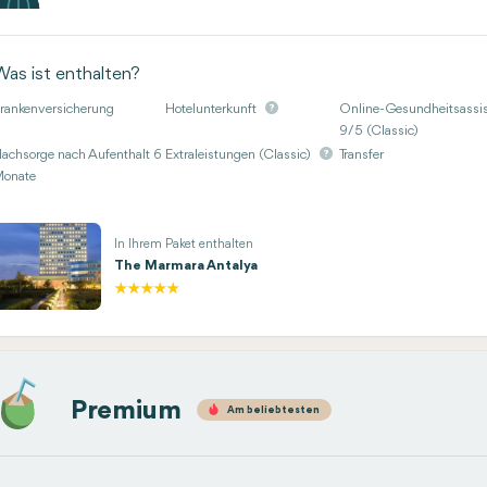
Was ist enthalten?
rankenversicherung
Hotelunterkunft
Online-Gesundheitsassis
9/5 (Classic)
achsorge nach Aufenthalt 6
Extraleistungen (Classic)
Transfer
onate
In Ihrem Paket enthalten
The Marmara Antalya
Premium
Am beliebtesten