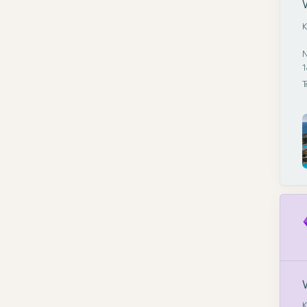
K
N
1
T
K