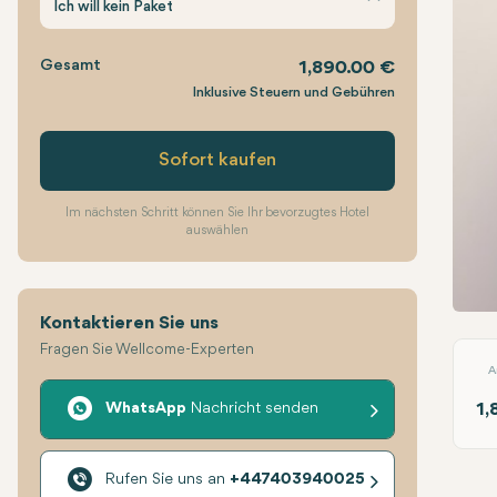
Ich will kein Paket
Gesamt
1,890.00 €
Inklusive Steuern und Gebühren
Sofort kaufen
Im nächsten Schritt können Sie Ihr bevorzugtes Hotel
auswählen
Kontaktieren Sie uns
i-Las
Fragen Sie Wellcome-Experten
A
WhatsApp
Nachricht senden
1,
Rufen Sie uns an
+447403940025