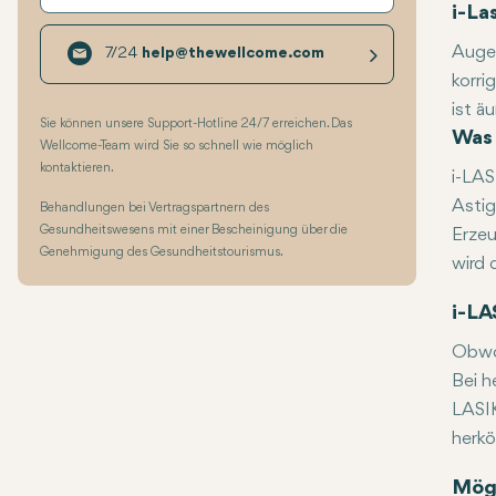
i-La
Augen
7/24
help@thewellcome.com
korri
ist ä
Sie können unsere Support-Hotline 24/7 erreichen. Das
Neuar
Was 
diese
Wellcome-Team wird Sie so schnell wie möglich
Erfol
kontaktieren.
i-LAS
Astig
Behandlungen bei Vertragspartnern des
Gesundheitswesens mit einer Bescheinigung über die
Erzeu
Genehmigung des Gesundheitstourismus.
wird 
i-LA
Obwoh
Bei h
LASIK
herkö
Mögl