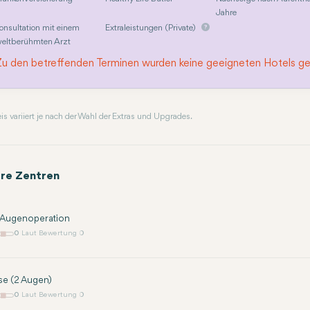
Jahre
onsultation mit einem
Extraleistungen (Private)
eltberühmten Arzt
Zu den betreffenden Terminen wurden keine geeigneten Hotels g
reis variiert je nach der Wahl der Extras und Upgrades.
re Zentren
K Augenoperation
0
Laut Bewertung 0
ase (2 Augen)
0
Laut Bewertung 0