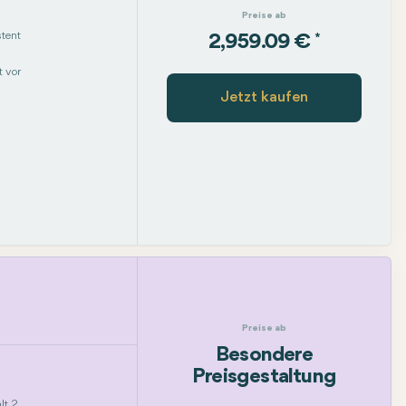
Preise ab
tent
*
2,959.09 €
 vor
Jetzt kaufen
Preise ab
Besondere
Preisgestaltung
lt 2