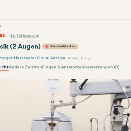
a
4.6 (126 Bewertung)
asik (2 Augen)
Am beliebtesten
nyagöz Hastaneler Grubu Antalya
Antalya, Türkiye
icht
Andere Zentren
Fragen & Antworten
Bewertungen (0)