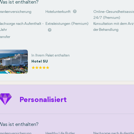
Was ist enthalten?
rankenversicherung
Hotelunterkunft
Online-Gesundheitsassis
24/7 (Premium)
achsorge nach Aufenthalt -
Extraleistungen (Premium)
Konsultation mit dem Arzt
 Jahr
der Behandlung
ransfer
In Ihrem Paket enthalten
Hotel SU
Personalisiert
Was ist enthalten?
rankenversicherung
Healthy Life Butler
Nachsorge nach Aufentha