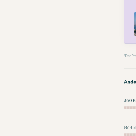
* Der P
Ande
360 Bo
Gürtel