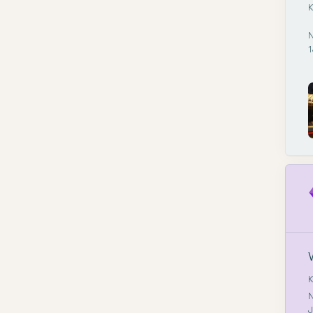
K
N
1
K
N
J