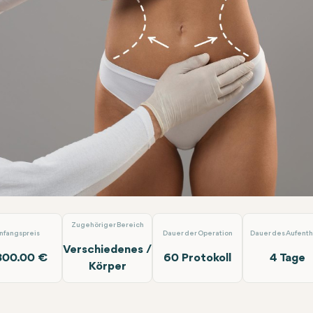
asma-Renuvion
Op.Dr. Arif Eroğlu
Zugehöriger Bereich
nfangspreis
Dauer der Operation
Dauer des Aufenth
Verschiedenes /
800.00 €
60 Protokoll
4 Tage
Körper