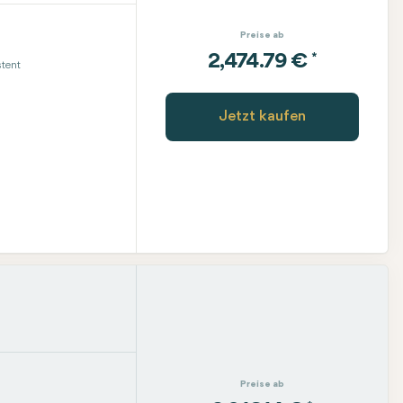
Preise ab
*
2,474.79 €
tent
Jetzt kaufen
Preise ab