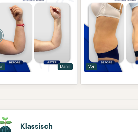
or
Dann
Vor
Klassisch