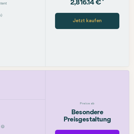
*
2,816.14 €
tent
m)
Jetzt kaufen
Preise ab
Besondere
Preisgestaltung