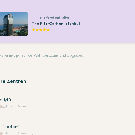
In Ihrem Paket enthalten
The Ritz-Carlton Istanbul
reis variiert je nach der Wahl der Extras und Upgrades.
re Zentren
dylift
0
Laut Bewertung 0
-Lipoktomie
0
Laut Bewertung 0