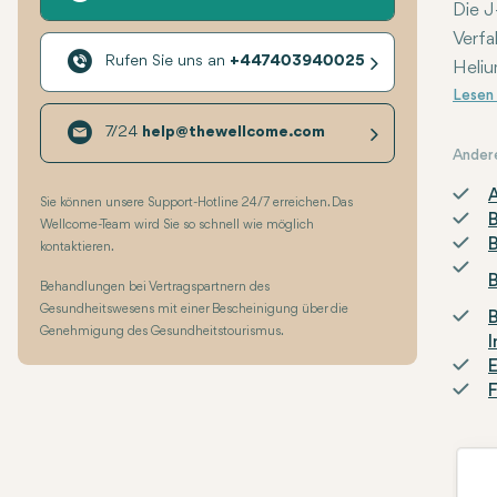
Die J
Verfa
Rufen Sie uns an
+447403940025
Heliu
Obwoh
Haupt
Wenn 
Einsc
Verfa
7/24
help@thewellcome.com
Obers
Ander
besti
A
Sie können unsere Support-Hotline 24/7 erreichen. Das
ander
Wellcome-Team wird Sie so schnell wie möglich
B
kontaktieren.
B
Behandlungen bei Vertragspartnern des
Gesundheitswesens mit einer Bescheinigung über die
B
Genehmigung des Gesundheitstourismus.
I
E