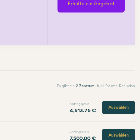
Erhalte ein Angebot
Es gibt ein
2 Zentrum
für J-Plasma-Renuvion
Anfangspreis
Auswählen
4,513.75 €
Anfangspreis
Auswählen
7,500.00 €