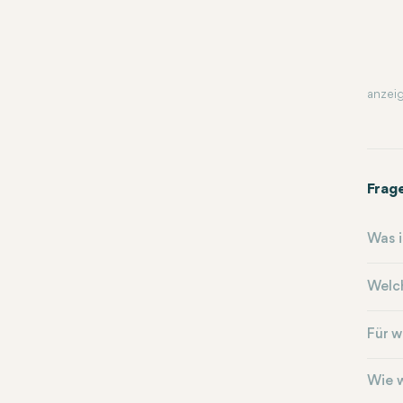
anzeig
Frag
Was i
Welc
Für w
Wie w