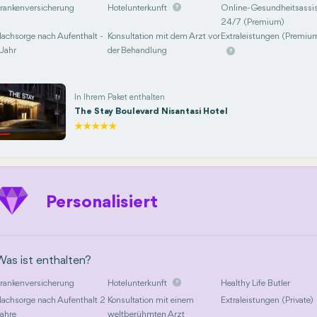
rankenversicherung
Hotelunterkunft
Online-Gesundheitsassis
24/7 (Premium)
achsorge nach Aufenthalt -
Konsultation mit dem Arzt vor
Extraleistungen (Premiu
 Jahr
der Behandlung
In Ihrem Paket enthalten
The Stay Boulevard Nisantasi Hotel
Personalisiert
Was ist enthalten?
rankenversicherung
Hotelunterkunft
Healthy Life Butler
achsorge nach Aufenthalt 2
Konsultation mit einem
Extraleistungen (Private)
ahre
weltberühmten Arzt