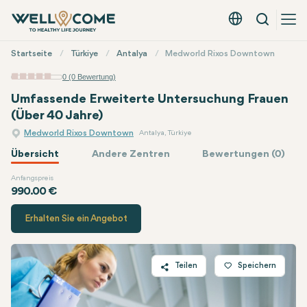
Suche
Deutsch - EUR
Quick
Startseite
Türkiye
Antalya
Medworld Rixos Downtown
Menü
0 (0 Bewertung)
Umfassende Erweiterte Untersuchung Frauen
(Über 40 Jahre)
Medworld Rixos Downtown
Antalya, Türkiye
Übersicht
Andere Zentren
Bewertungen (0)
Anfangspreis
Medworld
Preis
990.00 €
Erhalten Sie ein Angebot
Teilen
Speichern
Twitter