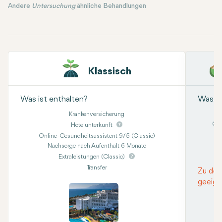
Andere
Untersuchung
ähnliche Behandlungen
Klassisch
Was ist enthalten?
Was is
Krankenversicherung
Onl
Hotelunterkunft
Online-Gesundheitsassistent 9/5 (Classic)
Nachsorge nach Aufenthalt 6 Monate
Kon
Extraleistungen (Classic)
Transfer
Zu den
geeign