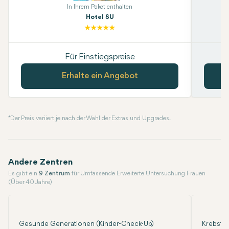
In Ihrem Paket enthalten
Hotel SU
Für Einstiegspreise
Erhalte ein Angebot
* Der Preis variiert je nach der Wahl der Extras und Upgrades.
Andere Zentren
Es gibt ein
9 Zentrum
für Umfassende Erweiterte Untersuchung Frauen
(Über 40 Jahre)
Gesunde Generationen (Kinder-Check-Up)
Krebsfre