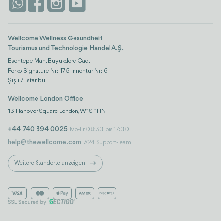
Kontaktieren Sie uns
Istanbul
Bewertungen
Life-Plattform
Wellcome Wellness Gesundheit
Tourismus und Technologie Handel A.Ş.
Esentepe Mah. Büyükdere Cad.
Ferko Signature Nr: 175 Innentür Nr: 6
Şişli / Istanbul
Wellcome London Office
13 Hanover Square London, W1S 1HN
+44 740 394 0025
Mo-Fr 08:30 bis 17:00
help@thewellcome.com
7/24 Support-Team
Weitere Standorte anzeigen