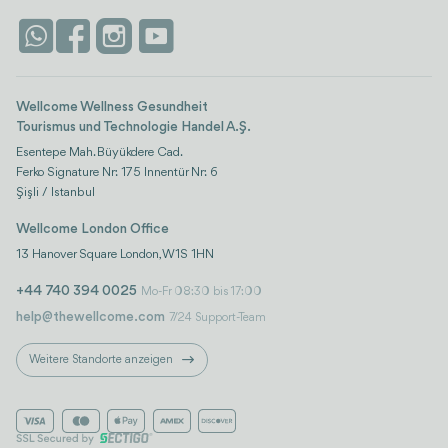
Antalya
Attraktionen
Kontaktieren Sie uns
Istanbul
Bewertungen
Life-Plattform
Wellcome Wellness Gesundheit
Tourismus und Technologie Handel A.Ş.
Esentepe Mah. Büyükdere Cad.
Ferko Signature Nr: 175 Innentür Nr: 6
Şişli / Istanbul
Wellcome London Office
13 Hanover Square London, W1S 1HN
+44 740 394 0025
Mo-Fr 08:30 bis 17:00
help@thewellcome.com
7/24 Support-Team
Weitere Standorte anzeigen