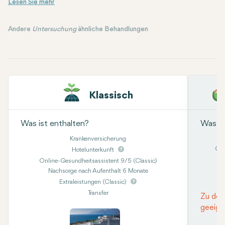
Andere
Untersuchung
ähnliche Behandlungen
Klassisch
Was ist enthalten?
Was is
Krankenversicherung
Onl
Hotelunterkunft
Online-Gesundheitsassistent 9/5 (Classic)
Nachsorge nach Aufenthalt 6 Monate
Kon
Extraleistungen (Classic)
Transfer
Zu den
geeign