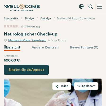
Suche
Deutsch - EUR
Quick
Startseite
Türkiye
Antalya
Medworld Rixos Downtown
Menü
0 (0 Bewertung)
Option Spezialpaket
Neurologischer Check-up
Medworld Rixos Downtown
Antalya, Türkiye
Übersicht
Andere Zentren
Bewertungen (0)
Anfangspreis
Medworld
Preis
690.00 €
Erhalten Sie ein Angebot
Teilen
Speichern
Twitter
Facebook