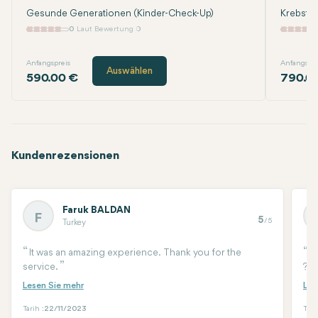
Gesunde Generationen (Kinder-Check-Up)
Krebsfre
0
Laut Bewertung 0
Anfangspreis
Anfangspre
Auswählen
590.00 €
790.0
Kundenrezensionen
Faruk BALDAN
F
5
/5
Turkey
It was an amazing experience. Thank you for the
T
service.
?
Tarih :
22/11/2023
Tari