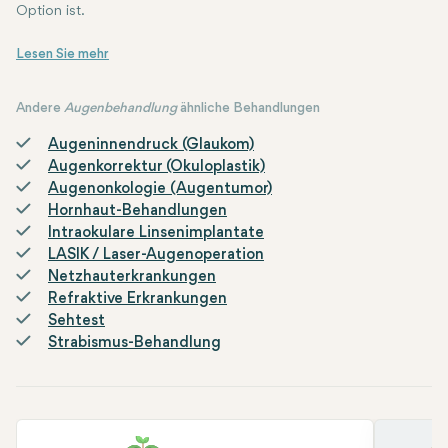
Option ist.
Nach der Operation müssen die Patienten die postoperativen Pfle
Schlussfolgerung
: Die monofokale Phakoemulsifikation ist eine sic
Andere
Augenbehandlung
ähnliche Behandlungen
Augeninnendruck (Glaukom)
Augenkorrektur (Okuloplastik)
Augenonkologie (Augentumor)
Hornhaut-Behandlungen
Intraokulare Linsenimplantate
LASIK / Laser-Augenoperation
Netzhauterkrankungen
Refraktive Erkrankungen
Sehtest
Strabismus-Behandlung