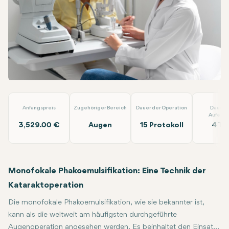
WhatsApp
Telegram
E-Mail
Monofokale Kataraktoperation (zwei Augen)
Dünyagöz Has
Anfangspreis
Zugehöriger Bereich
Dauer der Operation
Dauer 
Aufenth
3,529.00 €
Augen
15 Protokoll
4 Ta
Monofokale Phakoemulsifikation: Eine Technik der
Kataraktoperation
Die monofokale Phakoemulsifikation, wie sie bekannter ist,
kann als die weltweit am häufigsten durchgeführte
Augenoperation angesehen werden. Es beinhaltet den Einsatz