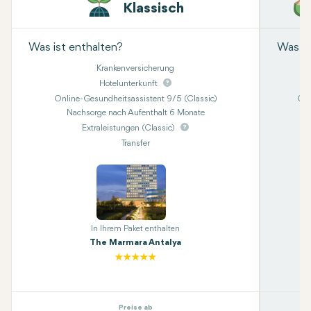
Klassisch
Was ist enthalten?
Was is
Krankenversicherung
Hotelunterkunft
Online-Gesundheitsassistent 9/5 (Classic)
Onl
Nachsorge nach Aufenthalt 6 Monate
Extraleistungen (Classic)
Transfer
Kon
In Ihrem Paket enthalten
The Marmara Antalya
Preise ab