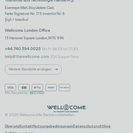
Tourismus und Technologie Handel A.Ş.
Esentepe Mah. Büyükdere Cad.
Ferko Signature Nr: 175 Innentür Nr: 6
Şişli / Istanbul
Wellcome London Office
13 Hanover Square London, W1S 1HN
+44 740 394 0025
Mo-Fr 08:30 bis 17:00
help@thewellcome.com
7/24 Support-Team
Weitere Standorte anzeigen
© 2026 Wellcome. Alle Rechte vorbehalten..
Über uns
Kontakt
Nutzungsbedingungen
Datenschutzrichtlinie