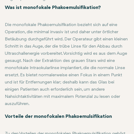
fortschrittlicher Technologie zur Entfernung eines Katarakts -
Was ist monofokale Phakoemulsifikation?
einer Trübung der natürlichen Augenlinse - und den Ersatz
durch eine synthetische Intraokularlinse. Die Monofokallinse ist
Die monofokale Phakoemulsifikation bezieht sich auf eine
für klare Sicht an einem einzigen Punkt ausgelegt, am
Operation, die minimal invasiv ist und daher unter örtlicher
häufigsten für die Entfernung.
Betäubung durchgeführt wird. Der Operateur gibt einen kleinen
Schnitt in das Auge, der die trübe Linse für den Abbau durch
Ultraschallenergie vorbereitet. Vorsichtig wird es aus dem Auge
gesaugt. Nach der Extraktion des grauen Stars wird eine
monofokale Intraokularlinse implantiert, die die normale Linse
ersetzt. Es bietet normalerweise einen Fokus in einem Punkt
und ist für Entfernungen klar; deshalb kann das Glas bei
einigen Patienten auch erforderlich sein, um andere
Nahsichtaktivitäten mit maximalem Potenzial zu lesen oder
auszuführen.
Vorteile der monofokalen Phakoemulsifikation
Zu den Vorteilen der monofokalen Phakoemulsifikation gehört