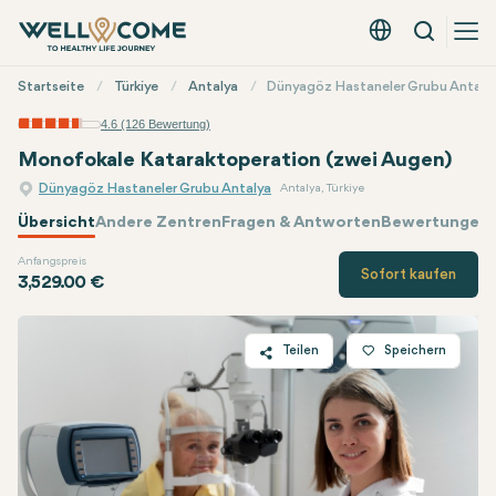
Suche
Deutsch - EUR
Quick
Startseite
Türkiye
Antalya
Dünyagöz Hastaneler Grubu Antaly
Menü
4.6 (126 Bewertung)
Monofokale Kataraktoperation (zwei Augen)
Dünyagöz Hastaneler Grubu Antalya
Antalya, Türkiye
Übersicht
Andere Zentren
Fragen & Antworten
Bewertungen 
Anfangspreis
Dünyagöz
Preis
Sofort kaufen
3,529.00 €
Teilen
Speichern
Twitter
Facebook
Linkedin