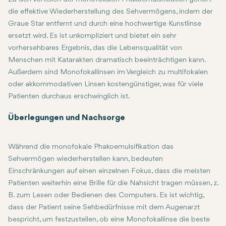
die effektive Wiederherstellung des Sehvermögens, indem der
Graue Star entfernt und durch eine hochwertige Kunstlinse
ersetzt wird. Es ist unkompliziert und bietet ein sehr
vorhersehbares Ergebnis, das die Lebensqualität von
Menschen mit Katarakten dramatisch beeinträchtigen kann.
Außerdem sind Monofokallinsen im Vergleich zu multifokalen
oder akkommodativen Linsen kostengünstiger, was für viele
Patienten durchaus erschwinglich ist.
Die monofokale Phakoemulsifikation ist eine sehr erfolgreiche Ar
Überlegungen und Nachsorge
Während die monofokale Phakoemulsifikation das
Sehvermögen wiederherstellen kann, bedeuten
Einschränkungen auf einen einzelnen Fokus, dass die meisten
Patienten weiterhin eine Brille für die Nahsicht tragen müssen, z.
B. zum Lesen oder Bedienen des Computers. Es ist wichtig,
dass der Patient seine Sehbedürfnisse mit dem Augenarzt
bespricht, um festzustellen, ob eine Monofokallinse die beste