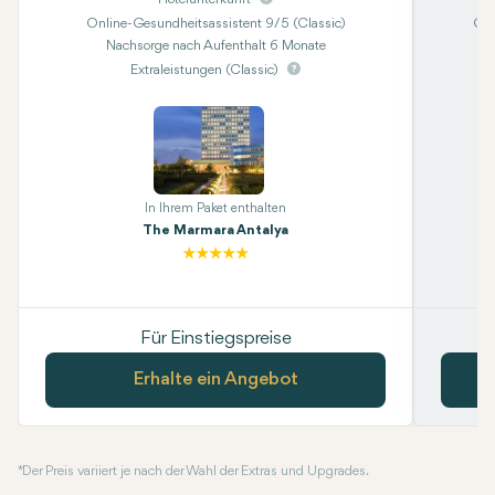
Online-Gesundheitsassistent 9/5 (Classic)
Onl
Nachsorge nach Aufenthalt 6 Monate
Kon
Extraleistungen (Classic)
In Ihrem Paket enthalten
The Marmara Antalya
Für Einstiegspreise
Erhalte ein Angebot
* Der Preis variiert je nach der Wahl der Extras und Upgrades.