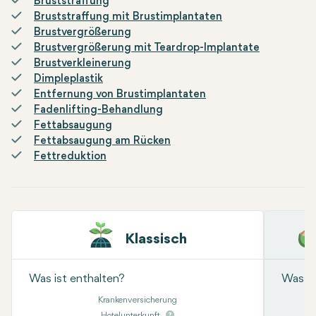
Bruststraffung
Bruststraffung mit Brustimplantaten
Brustvergrößerung
Brustvergrößerung mit Teardrop-Implantate
Brustverkleinerung
Dimpleplastik
Entfernung von Brustimplantaten
Fadenlifting-Behandlung
Fettabsaugung
Fettabsaugung am Rücken
Fettreduktion
Klassisch
Was ist enthalten?
Was is
Krankenversicherung
Hotelunterkunft