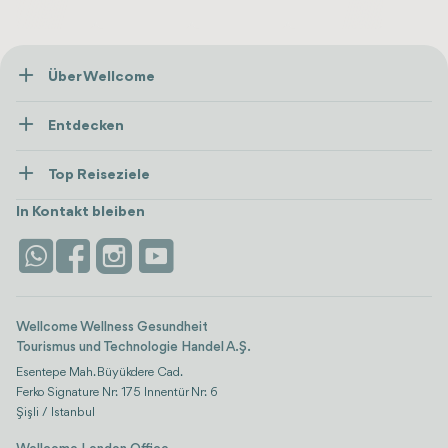
Über Wellcome
Über Uns
Entdecken
Presse
Gesundheitsversorgung
Ressourcen und Richtlinien
Top Reiseziele
Wellness
Alle anzeigen
Karriere
Türkei
Unterkünfte
In Kontakt bleiben
Vertrauen & Sicherheit
Antalya
Attraktionen
Kontaktieren Sie uns
Istanbul
Bewertungen
Life-Plattform
Wellcome Wellness Gesundheit
Tourismus und Technologie Handel A.Ş.
Esentepe Mah. Büyükdere Cad.
Ferko Signature Nr: 175 Innentür Nr: 6
Şişli / Istanbul