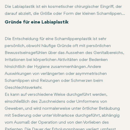
Die Labiaplastik ist ein kosmetischer chirurgischer Eingriff, der
darauf abzielt, die Größe oder Form der kleinen Schamlippen
(innere Vaginallippen) oder der großen Schamlippen (äußere
Gründe für eine Labiaplastik
Lippen) zu verändern. Viele Frauen unterziehen sich dieser
Operation, um körperliche Beschwerden, ästhetische
Die Entscheidung für eine Schamlippenplastik ist sehr
Bedenken oder beides zu behandeln. Der Eingriff wird in der
persönlich, obwohl häufige Gründe oft mit persönlichen
Regel von einem Facharzt für plastische oder gynäkologische
Bewusstseinsgefühlen über das Aussehen des Genitalbereichs,
Chirurgie durchgeführt und kann auf die individuellen
Irritationen bei körperlichen Aktivitäten oder Bedenken
Bedürfnisse jedes Patienten zugeschnitten werden.
hinsichtlich der Hygiene zusammenhängen. Andere
Auswirkungen von verlängerten oder asymmetrischen
Schamlippen sind Reizungen oder Schmerzen beim
Geschlechtsverkehr.
Es kann auf verschiedene Weise durchgeführt werden,
einschließlich des Zuschneidens oder Umformens von
Geweben, und wird normalerweise unter örtlicher Betäubung
mit Sedierung oder unter Vollnarkose durchgeführt, abhängig
vom Ausmaß der Operation und von den Vorlieben des
Patienten. Die Dauer der Erholungsphasen variiert, umfasst