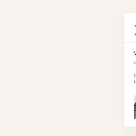
K
N
M