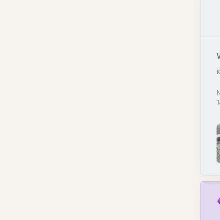
K
N
1