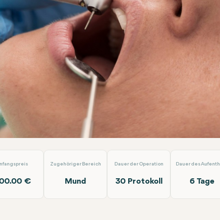
ift
EMP Clinics
nfangspreis
Zugehöriger Bereich
Dauer der Operation
Dauer des Aufenth
00.00 €
Mund
30 Protokoll
6 Tage