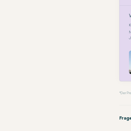
K
N
J
* Der P
Frag