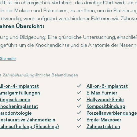
ift
ist ein chirurgisches Verfahren, das durchgeführt wird, u
ch der Molaren und Prämolaren, zu erhöhen, um die Platzierun
otwendig, wenn aufgrund verschiedener Faktoren wie Zahnver
ahren Übersicht:
mischer Variationen nicht genügend Knochenhöhe vorhanden 
tung und Bildgebung
: Eine gründliche Untersuchung, einschl
geführt, um die Knochendichte und die Anatomie der Nasen
thesie
g zur Sinus
ben der Nasenschleimhaut
henaugmentation
hluss
: Der Schnitt wird genäht, und der Heilungsprozess begin
: Es wird lokale Anästhesie oder Sedierung verabreicht,
: Der Zahnarzt oder Kieferchirurg macht einen Sch
: Das Knochenersatzmaterial (das syntheti
: Die Nasenschleimhaut wird vorsic
e
Zahnbehandlung
ähnliche Behandlungen
ll-on-4-Implantat
All-on-6-Implantat
Amalgamfüllungen
E-Max Furnier
Gingivektomie
Hollywood-Smile
Knochenimplantat
Kompositbindung
arodontologie
Porzellanverblendung
estaurative Zahnmedizin
Smile-Makeover
ahnaufhellung (Bleaching)
Zahnextraktion