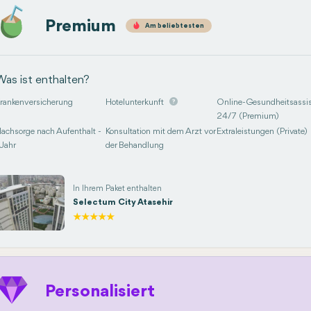
Premium
Am beliebtesten
Was ist enthalten?
rankenversicherung
Hotelunterkunft
Online-Gesundheitsassis
24/7 (Premium)
achsorge nach Aufenthalt -
Konsultation mit dem Arzt vor
Extraleistungen (Private)
 Jahr
der Behandlung
In Ihrem Paket enthalten
Selectum City Atasehir
Personalisiert