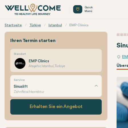
Quick
Menü
Startseite
Türkiye
Istanbul
EMP Clinics
Ihren Termin starten
Sinu
Standort
EM
EMP Clinics
Übers
Ataşehir, Istanbul, Türkiye
Service
Sinuslift
Zahnfleischkorrektur
Erhalten Sie ein Angebot