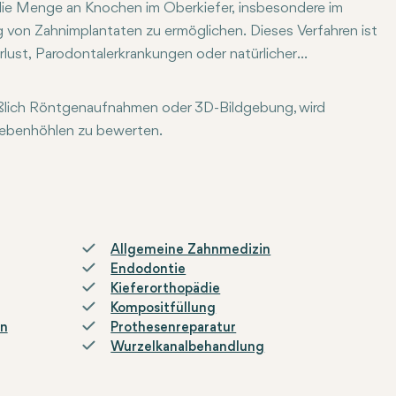
m die Menge an Knochen im Oberkiefer, insbesondere im
g von Zahnimplantaten zu ermöglichen. Dieses Verfahren ist
lust, Parodontalerkrankungen oder natürlicher
ist.
ießlich Röntgenaufnahmen oder 3D-Bildgebung, wird
nebenhöhlen zu bewerten.
nt.
 um während des Verfahrens Komfort zu gewährleisten.
nitt im Zahnfleisch, um den Kieferknochen freizulegen. Ein kl
sch oder aus einem anderen Bereich des Körpers des Patient
htig angehoben, um Platz für das Knochenersatzmaterial zu sc
Allgemeine Zahnmedizin
Endodontie
Kieferorthopädie
Kompositfüllung
en
Prothesenreparatur
Wurzelkanalbehandlung