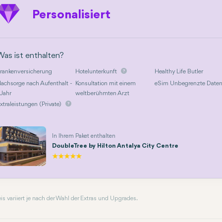
Personalisiert
Was ist enthalten?
rankenversicherung
Hotelunterkunft
Healthy Life Butler
achsorge nach Aufenthalt -
Konsultation mit einem
eSim Unbegrenzte Date
 Jahr
weltberühmten Arzt
xtraleistungen (Private)
In Ihrem Paket enthalten
DoubleTree by Hilton Antalya City Centre
reis variiert je nach der Wahl der Extras und Upgrades.