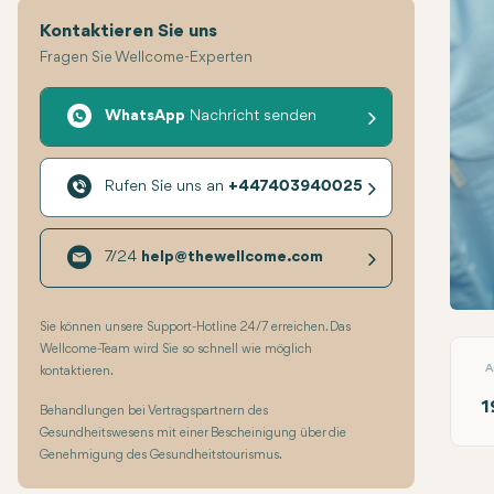
Kontaktieren Sie uns
Fragen Sie Wellcome-Experten
WhatsApp
Nachricht senden
Rufen Sie uns an
+447403940025
7/24
help@thewellcome.com
Zirko
Sie können unsere Support-Hotline 24/7 erreichen. Das
Wellcome-Team wird Sie so schnell wie möglich
A
kontaktieren.
1
Behandlungen bei Vertragspartnern des
Gesundheitswesens mit einer Bescheinigung über die
Genehmigung des Gesundheitstourismus.