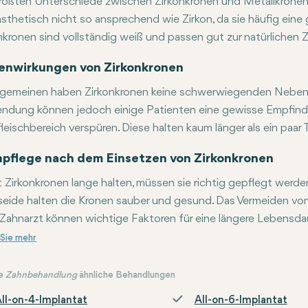
rößten Unterschiede zwischen Zirkonkronen und Metallkronen l
ästhetisch nicht so ansprechend wie Zirkon, da sie häufig ein
nkronen sind vollständig weiß und passen gut zur natürlichen 
er hinaus sind Metallkronen normalerweise dicker und voluminö
nwirkungen von Zirkonkronen
lgemeinen haben Zirkonkronen keine schwerwiegenden Nebenwir
dung können jedoch einige Patienten eine gewisse Empfind
leischbereich verspüren. Diese halten kaum länger als ein paar 
pflege nach dem Einsetzen von Zirkonkronen
 Zirkonkronen lange halten, müssen sie richtig gepflegt we
eide halten die Kronen sauber und gesund. Das Vermeiden vo
Zahnarzt können wichtige Faktoren für eine längere Lebensdaue
e
Zahnbehandlung
ähnliche Behandlungen
ll-on-4-Implantat
All-on-6-Implantat