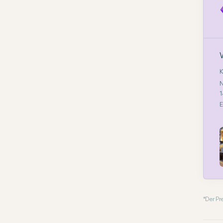
K
N
1
E
* Der P