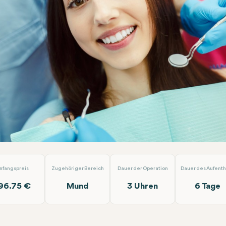
nium Kronen
Turuncu Dental Clinic
nfangspreis
Zugehöriger Bereich
Dauer der Operation
Dauer des Aufenth
96.75 €
Mund
3 Uhren
6 Tage