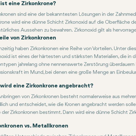
ist eine Zirkonkrone?
nkronen sind eine der bekanntesten Lösungen in der Zahnmediz
rone wird eine dünne Schicht Zirkonoxid auf die Oberfläche d
atürliches Aussehen zu bewahren. Zirkonoxid gilt als hervorr
n Hauptvorteilen von Zirkonkronen gehören die Ästhetik und e
eile von Zirkonkronen
aufgrund seines natürlichen Aussehens und seiner Haltbarkeit
hzeitig haben Zirkonkronen eine Reihe von Vorteilen. Unter die
noxid ist eines der härtesten und stärksten Materialien, die 
ntypen jahrelang ohne nennenswerte Zerstörung überdauern k
sionskraft im Mund, bei denen eine große Menge an Einbeulung
ndere starke Punkt ist das ästhetische Erscheinungsbild. Zirk
wird eine Zirkonkrone angebracht?
nbringen von Zirkonkronen besteht normalerweise aus mehreren
lich und entscheidet, wie die Kronen angebracht werden sol
 der Zirkonkronen bestimmt. Dann wird eine dünne Schicht Zir
r Vorgang wird normalerweise bei mehreren Besuchen durchgefü
onkronen vs. Metallkronen