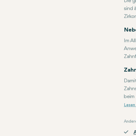
Die g
sind 
Zirko
Darüb
Nebe
Im Al
Anwen
Zahnf
Zahn
Damit
Zahns
beim 
Ander
A