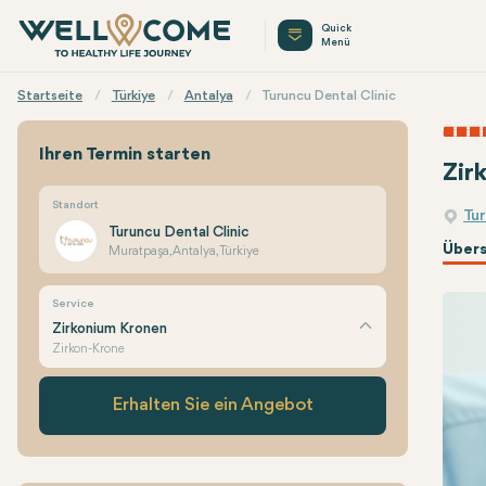
Quick
Menü
Startseite
Türkiye
Antalya
Turuncu Dental Clinic
Ihren Termin starten
Zir
Standort
Tur
Turuncu Dental Clinic
Übers
Muratpaşa, Antalya, Türkiye
Service
Zirkonium Kronen
Zirkon-Krone
Erhalten Sie ein Angebot