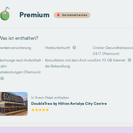
Premium
Am beliebtesten
Was ist enthalten?
rankenversicherung
Hotelunterkunft
Online-Gesundheitsassis
24/7 (Premium)
achsorge nach Aufenthalt -
Konsultation mit dem Arzt vor
eSim 10 GB Internet
 Jahr
der Behandlung
xtraleistungen (Premium)
In Ihrem Paket enthalten
DoubleTree by Hilton Antalya City Centre