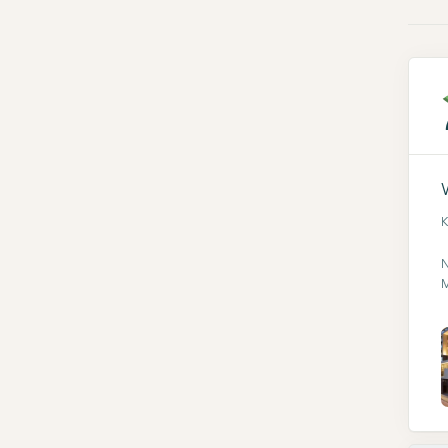
K
N
M