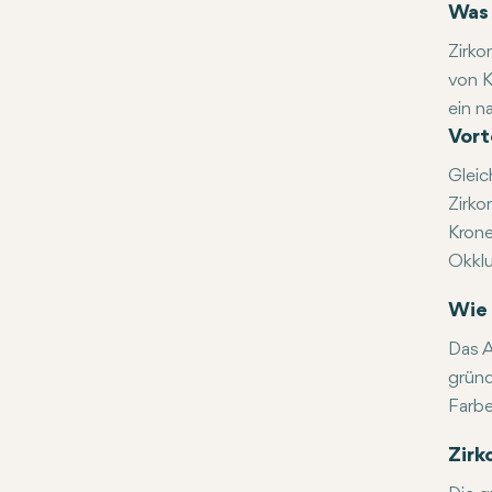
Was 
Zirko
von K
ein n
Zu de
Vort
wird 
Gleic
Zirko
Krone
Okklu
Der a
Wie 
Das A
gründ
Farbe
Diese
Zirk