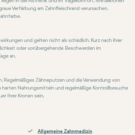
iegen in der Ästhetik und im Tragekomfort. Metallkronen
e graue Verfärbung am Zahnfleischrand verursachen.
Zahnfarbe.
ser, was für den Patienten unangenehm sein kann. Zirkonkrone
kungen und gelten nicht als schädlich. Kurz nach ihrer
lichkeit oder vorübergehende Beschwerden im
Tage an.
rden. Regelmäßiges Zähneputzen und die Verwendung von
n harten Nahrungsmitteln und regelmäßige Kontrollbesuche
r Ihrer Kronen sein.
Allgemeine Zahnmedizin