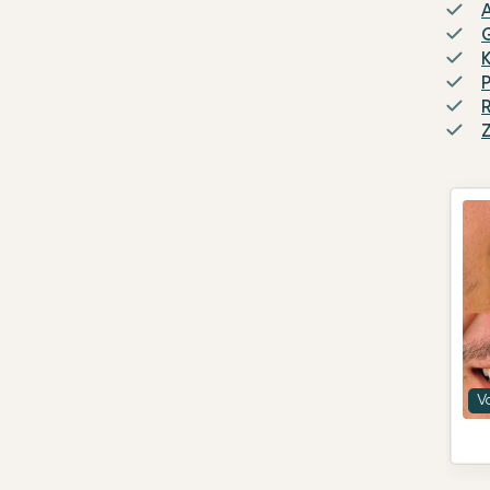
P
R
Z
V