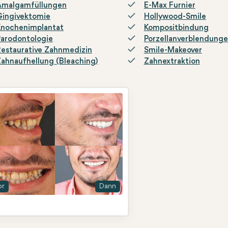
Amalgamfüllungen
E-Max Furnier
Gingivektomie
Hollywood-Smile
Knochenimplantat
Kompositbindung
arodontologie
Porzellanverblendung
estaurative Zahnmedizin
Smile-Makeover
ahnaufhellung (Bleaching)
Zahnextraktion
or
Dann