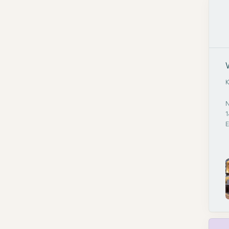
K
N
1
E