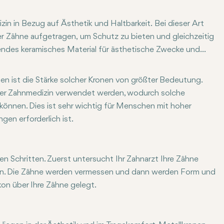
in in Bezug auf Ästhetik und Haltbarkeit. Bei dieser Art
er Zähne aufgetragen, um Schutz zu bieten und gleichzeitig
agendes keramisches Material für ästhetische Zwecke und
ine bessere Farbübereinstimmung im Vergleich zu herkömmliche
 häufig für Zahnrestaurationen verwendet.
sen ist die Stärke solcher Kronen von größter Bedeutung.
in der Zahnmedizin verwendet werden, wodurch solche
önnen. Dies ist sehr wichtig für Menschen mit hoher
en erforderlich ist.
onkronen haben die gleiche Farbe und Lichtdurchlässigkeit wi
 Schritten. Zuerst untersucht Ihr Zahnarzt Ihre Zähne
len. Die Zähne werden vermessen und dann werden Form und
kon über Ihre Zähne gelegt.
hrt. Bei Ihrem ersten Besuch werden Ihre Zähne vorbereitet u