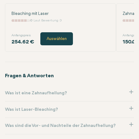
Bleaching mit Laser
Zahnauf
0
Laut Bewertung 0
Anfangspreis
Anfangspre
Auswählen
254.62 €
150.00
Fragen & Antworten
Was ist eine Zahnaufhellung?
Was ist Laser-Bleaching?
Was sind die Vor- und Nachteile der Zahnaufhellung?