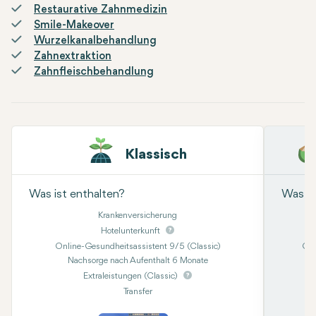
Restaurative Zahnmedizin
Smile-Makeover
Wurzelkanalbehandlung
Zahnextraktion
Zahnfleischbehandlung
Klassisch
Was ist enthalten?
Was is
Krankenversicherung
Hotelunterkunft
Online-Gesundheitsassistent 9/5 (Classic)
Onl
Nachsorge nach Aufenthalt 6 Monate
Kon
Extraleistungen (Classic)
Transfer