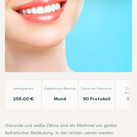
Facebook
Linkedin
WhatsApp
Telegram
E-Mail
Zahnaufhellung - Bleaching
Laradent Premium Clinic
Anfangspreis
Zugehöriger Bereich
Dauer der Operation
Dauer 
Aufenth
256.00 €
Mund
90 Protokoll
3 Ta
Gesunde und weiße Zähne sind ein Merkmal von großer
ästhetischer Bedeutung. In den letzten Jahren werden