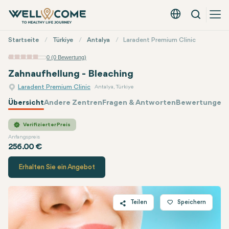
Suche
Deutsch - EUR
Quick
Startseite
Türkiye
Antalya
Laradent Premium Clinic
Menü
0 (0 Bewertung)
Zahnaufhellung - Bleaching
Laradent Premium Clinic
Antalya, Türkiye
Übersicht
Andere Zentren
Fragen & Antworten
Bewertungen 
Laradent Premium Clinic
Preis
Verifizierter Preis
Anfangspreis
256.00 €
Erhalten Sie ein Angebot
Teilen
Speichern
Twitter