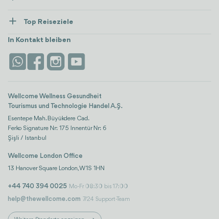
Gesundheitsversorgung
Ressourcen und Richtlinien
Top Reiseziele
Wellness
Alle anzeigen
Karriere
Türkei
Unterkünfte
In Kontakt bleiben
Vertrauen & Sicherheit
Antalya
Attraktionen
Kontaktieren Sie uns
Istanbul
Bewertungen
Life-Plattform
Wellcome Wellness Gesundheit
Tourismus und Technologie Handel A.Ş.
Esentepe Mah. Büyükdere Cad.
Ferko Signature Nr: 175 Innentür Nr: 6
Şişli / Istanbul
Wellcome London Office
13 Hanover Square London, W1S 1HN
+44 740 394 0025
Mo-Fr 08:30 bis 17:00
help@thewellcome.com
7/24 Support-Team