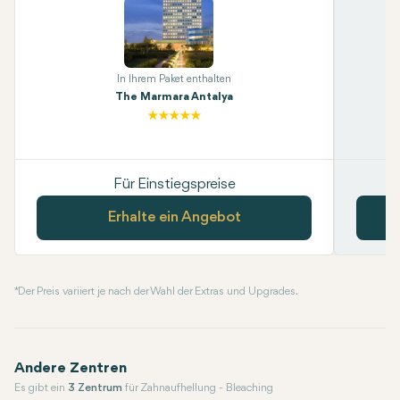
In Ihrem Paket enthalten
The Marmara Antalya
Für Einstiegspreise
Erhalte ein Angebot
* Der Preis variiert je nach der Wahl der Extras und Upgrades.
Andere Zentren
Es gibt ein
3 Zentrum
für Zahnaufhellung - Bleaching