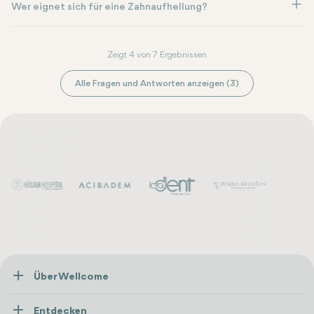
Wer eignet sich für eine Zahnaufhellung?
Zeigt 4 von 7 Ergebnissen
Alle Fragen und Antworten anzeigen (3)
Über Wellcome
Über Uns
Entdecken
Presse