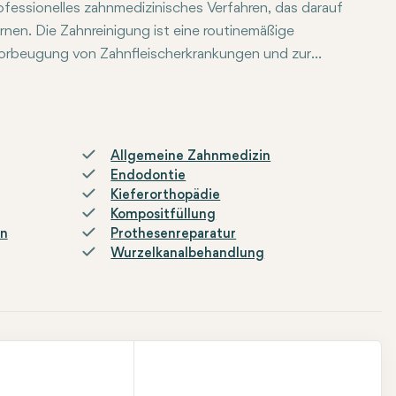
rofessionelles zahnmedizinisches Verfahren, das darauf
rnen. Die Zahnreinigung ist eine routinemäßige
rbeugung von Zahnfleischerkrankungen und zur
igung wird im Allgemeinen mindestens zweimal im Jahr
Mundgesundheit variieren kann.
Allgemeine Zahnmedizin
Endodontie
Kieferorthopädie
Kompositfüllung
en
Prothesenreparatur
Wurzelkanalbehandlung