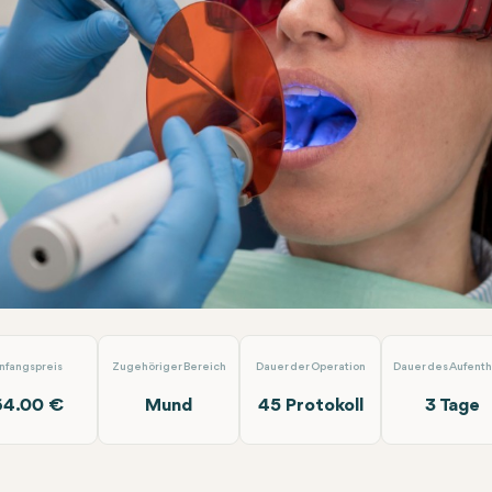
steinentfernung
Laradent Premium Clinic
nfangspreis
Zugehöriger Bereich
Dauer der Operation
Dauer des Aufenth
64.00 €
Mund
45 Protokoll
3 Tage