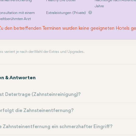
rankenversicherung
Healthy Life Butler
Nachsorge nach Aufentha
Jahre
onsultation mit einem
Extraleistungen (Private)
eltberühmten Arzt
Zu den betreffenden Terminen wurden keine geeigneten Hotels g
reis variiert je nach der Wahl der Extras und Upgrades.
en & Antworten
st Detertrage (Zahnsteinreinigung)?
rfolgt die Zahnsteinentfernung?
ie Zahnsteinentfernung ein schmerzhafter Eingriff?