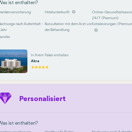
Was ist enthalten?
rankenversicherung
Hotelunterkunft
Online-Gesundheitsassis
24/7 (Premium)
achsorge nach Aufenthalt -
Konsultation mit dem Arzt vor
Extraleistungen (Premiu
 Jahr
der Behandlung
ransfer
In Ihrem Paket enthalten
Akra
Personalisiert
Was ist enthalten?