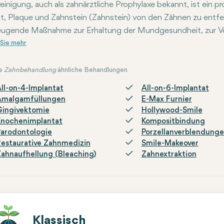
einigung, auch als zahnärztliche Prophylaxe bekannt, ist ein p
lt, Plaque und Zahnstein (Zahnstein) von den Zähnen zu entfe
ugende Maßnahme zur Erhaltung der Mundgesundheit, zur Vo
dlung von Problemen wie Mundgeruch. Eine regelmäßige Rein
hlen, obwohl die Häufigkeit je nach individuellem Bedarf an 
e
Zahnbehandlung
ähnliche Behandlungen
ll-on-4-Implantat
All-on-6-Implantat
Amalgamfüllungen
E-Max Furnier
Gingivektomie
Hollywood-Smile
Knochenimplantat
Kompositbindung
arodontologie
Porzellanverblendung
estaurative Zahnmedizin
Smile-Makeover
ahnaufhellung (Bleaching)
Zahnextraktion
Klassisch