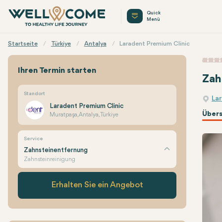
Quick
Menü
Startseite
Türkiye
Antalya
Laradent Premium Clinic
Ihren Termin starten
Zah
Standort
La
Laradent Premium Clinic
Übers
Muratpaşa, Antalya, Türkiye
Service
Zahnsteinentfernung
Zahnsteinreinigung
Erhalten Sie ein Angebot