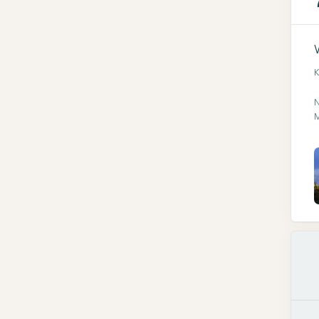
K
N
M