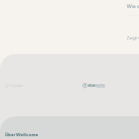
Wie o
Zeigt 
Über Wellcome