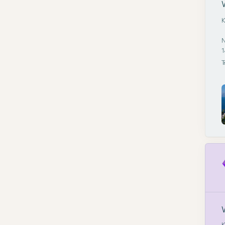
K
N
1
T