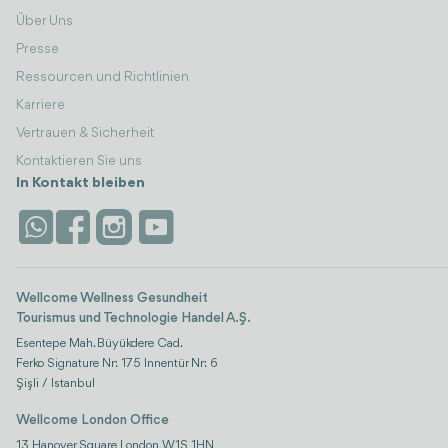
Über Uns
Presse
Ressourcen und Richtlinien
Karriere
Vertrauen & Sicherheit
Kontaktieren Sie uns
In Kontakt bleiben
Wellcome Wellness Gesundheit
Tourismus und Technologie Handel A.Ş.
Esentepe Mah. Büyükdere Cad.
Ferko Signature Nr: 175 Innentür Nr: 6
Şişli / Istanbul
Wellcome London Office
13 Hanover Square London, W1S 1HN