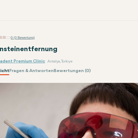
0 (0 Bewertung)
nsteinentfernung
radent Premium Clinic
Antalya, Türkiye
icht
Fragen & Antworten
Bewertungen (0)