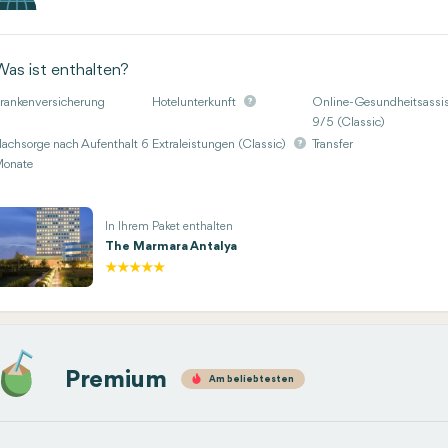
Was ist enthalten?
rankenversicherung
Hotelunterkunft
Online-Gesundheitsassis
9/5 (Classic)
achsorge nach Aufenthalt 6
Extraleistungen (Classic)
Transfer
onate
In Ihrem Paket enthalten
The Marmara Antalya
Premium
Am beliebtesten