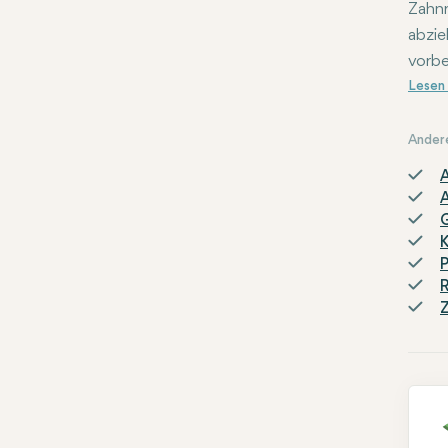
Zahnr
abzie
vorbe
Behan
empfo
Ander
A
P
R
Z