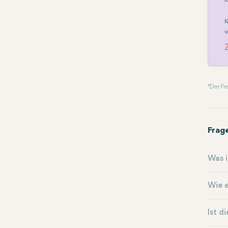
K
K
w
* Der P
Frag
Was i
Wie e
Ist d