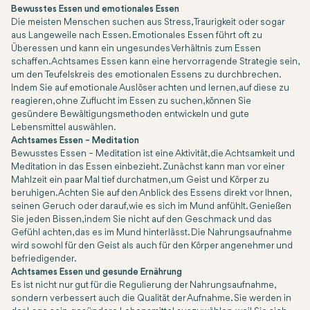
Bewusstes Essen und emotionales Essen
Die meisten Menschen suchen aus Stress, Traurigkeit oder sogar
aus Langeweile nach Essen. Emotionales Essen führt oft zu
Überessen und kann ein ungesundes Verhältnis zum Essen
schaffen. Achtsames Essen kann eine hervorragende Strategie sein,
um den Teufelskreis des emotionalen Essens zu durchbrechen.
Indem Sie auf emotionale Auslöser achten und lernen, auf diese zu
reagieren, ohne Zuflucht im Essen zu suchen, können Sie
gesündere Bewältigungsmethoden entwickeln und gute
Lebensmittel auswählen.
Achtsames Essen – Meditation
Bewusstes Essen – Meditation ist eine Aktivität, die Achtsamkeit und
Meditation in das Essen einbezieht. Zunächst kann man vor einer
Mahlzeit ein paar Mal tief durchatmen, um Geist und Körper zu
beruhigen. Achten Sie auf den Anblick des Essens direkt vor Ihnen,
seinen Geruch oder darauf, wie es sich im Mund anfühlt. Genießen
Sie jeden Bissen, indem Sie nicht auf den Geschmack und das
Gefühl achten, das es im Mund hinterlässt. Die Nahrungsaufnahme
wird sowohl für den Geist als auch für den Körper angenehmer und
befriedigender.
Achtsames Essen und gesunde Ernährung
Es ist nicht nur gut für die Regulierung der Nahrungsaufnahme,
sondern verbessert auch die Qualität der Aufnahme. Sie werden in