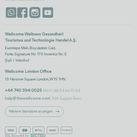
Vertrauen & Sicherheit
Antalya
Attraktionen
Kontaktieren Sie uns
Istanbul
Bewertungen
Life-Plattform
Wellcome Wellness Gesundheit
Tourismus und Technologie Handel A.Ş.
Esentepe Mah. Büyükdere Cad.
Ferko Signature Nr: 175 Innentür Nr: 6
Şişli / Istanbul
Wellcome London Office
13 Hanover Square London, W1S 1HN
+44 740 394 0025
Mo-Fr 08:30 bis 17:00
help@thewellcome.com
7/24 Support-Team
Weitere Standorte anzeigen