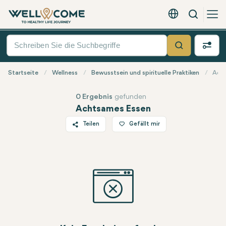
Suche
Deutsch - EUR
Quick
Menü
Suche
Startseite
Wellness
Bewusstsein und spirituelle Praktiken
Ach
0 Ergebnis
gefunden
Achtsames Essen
Teilen
Gefällt mir
Twitter
Facebook
Linkedin
WhatsApp
Telegram
E-Mail