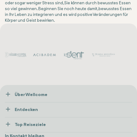
oder sogar weniger Stress sind, Sie können durch bewusstes Essen
so viel gewinnen. Beginnen Sie noch heute damit, bewusstes Essen
in Ihr Leben zu integrieren und es wird positive Veränderungen für
Körper und Geist bewirken.
Über Wellcome
Über Uns
Entdecken
Presse
Gesundheitsversorgung
Ressourcen und Richtlinien
Top Reiseziele
Wellness
Alle anzeigen
Karriere
Türkei
Unterkünfte
In Kontakt bleiben