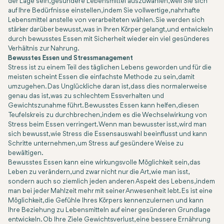
der Lage sein, gesündere Lebensmittel auszuwählen, weil Sie sich
auf Ihre Bedürfnisse einstellen, indem Sie vollwertige, nahrhafte
Lebensmittel anstelle von verarbeiteten wählen. Sie werden sich
stärker darüber bewusst, was in Ihren Körper gelangt, und entwickeln
durch bewusstes Essen mit Sicherheit wieder ein viel gesünderes
Verhältnis zur Nahrung.
Bewusstes Essen und Stressmanagement
Stress ist zu einem Teil des täglichen Lebens geworden und für die
meisten scheint Essen die einfachste Methode zu sein, damit
umzugehen. Das Unglückliche daran ist, dass dies normalerweise
genau das ist, was zu schlechtem Essverhalten und
Gewichtszunahme führt. Bewusstes Essen kann helfen, diesen
Teufelskreis zu durchbrechen, indem es die Wechselwirkung von
Stress beim Essen verringert. Wenn man bewusster isst, wird man
sich bewusst, wie Stress die Essensauswahl beeinflusst und kann
Schritte unternehmen, um Stress auf gesündere Weise zu
bewältigen.
Bewusstes Essen kann eine wirkungsvolle Möglichkeit sein, das
Leben zu verändern, und zwar nicht nur die Art, wie man isst,
sondern auch so ziemlich jeden anderen Aspekt des Lebens, indem
man bei jeder Mahlzeit mehr mit seiner Anwesenheit lebt. Es ist eine
Möglichkeit, die Gefühle Ihres Körpers kennenzulernen und kann
Ihre Beziehung zu Lebensmitteln auf einer gesünderen Grundlage
entwickeln. Ob Ihre Ziele Gewichtsverlust, eine bessere Ernährung