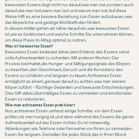
bewussten Essens liegt nicht nur darauf, was man isst, sondern auch
darauf, wie man isst, wann man isst und warum man isst. Auf diese
Weise hilft es, eine bessere Beziehung zum Essen aufzubauen, was
das körperliche und geistige Wohlbefinden fördert.
In diesem Artikel gehen wir näher darauf ein, was bewusstes Essen
ist, wie es funktioniert und welche Schritte Sie unternehmen können,
um diese Praxis im Alltag optimal zu nutzen.
Was ist bewusstes Essen?
Bewusstes Essen bedeutet daher, dem Erlebnis des Essens seine
volle Aufmerksamkeit zu schenken. Mit anderen Worten: Der
Prozess beinhaltet, die Hunger- und Sättigungssignale des Körpers
zu beachten, den Geschmack, Geruch und die Konsistenz des
Essens zu schätzen und langsam zu kauen. Achtsames Essen
ermöglicht es einem, genauer darauf zu achten, was man seinem
Körper zuführt – flüchtige Gedanken und bewusste Entscheidungen.
Dies hilft dabei, übermäßiges Essen zu vermeiden und emotionales
Essen zu reduzieren.
Wie man achtsames Essen praktiziert
Nun, achtsames Essen umfasst einige Schritte: vor dem Essen
prüfen, ob man hungrig ist, und dann während des Essens die ganze
Aufmerksamkeit auf das Essen richten. Es ist notwendig,
Ablenkungen wie Telefone oder Fernseher vor Ihnen zu vermeiden.
Essen Sie langsam. Genießen Sie jedes Stück, das in Ihren Mund