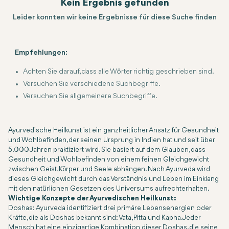
Kein Ergebnis gefunden
Leider konnten wir keine Ergebnisse für diese Suche finden
Empfehlungen:
Achten Sie darauf, dass alle Wörter richtig geschrieben sind.
Versuchen Sie verschiedene Suchbegriffe.
Versuchen Sie allgemeinere Suchbegriffe.
Ayurvedische Heilkunst ist ein ganzheitlicher Ansatz für Gesundheit
und Wohlbefinden, der seinen Ursprung in Indien hat und seit über
5.000 Jahren praktiziert wird. Sie basiert auf dem Glauben, dass
Gesundheit und Wohlbefinden von einem feinen Gleichgewicht
zwischen Geist, Körper und Seele abhängen. Nach Ayurveda wird
dieses Gleichgewicht durch das Verständnis und Leben im Einklang
mit den natürlichen Gesetzen des Universums aufrechterhalten.
Wichtige Konzepte der Ayurvedischen Heilkunst:
Doshas
: Ayurveda identifiziert drei primäre Lebensenergien oder
Kräfte, die als Doshas bekannt sind: Vata, Pitta und Kapha. Jeder
Mensch hat eine einzigartige Kombination dieser Doshas, die seine