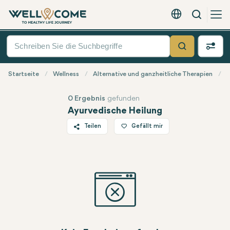
Suche
Deutsch - EUR
Quick
Menü
Suche
Startseite
Wellness
Alternative und ganzheitliche Therapien
A
0 Ergebnis
gefunden
Ayurvedische Heilung
Teilen
Gefällt mir
Twitter
Facebook
Linkedin
WhatsApp
Telegram
E-Mail