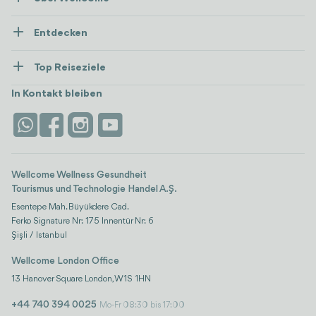
Über Uns
Entdecken
Presse
Gesundheitsversorgung
Ressourcen und Richtlinien
Top Reiseziele
Wellness
Alle anzeigen
Karriere
Türkei
Unterkünfte
In Kontakt bleiben
Vertrauen & Sicherheit
Antalya
Attraktionen
Kontaktieren Sie uns
Istanbul
Bewertungen
Life-Plattform
Wellcome Wellness Gesundheit
Tourismus und Technologie Handel A.Ş.
Esentepe Mah. Büyükdere Cad.
Ferko Signature Nr: 175 Innentür Nr: 6
Şişli / Istanbul
Wellcome London Office
13 Hanover Square London, W1S 1HN
+44 740 394 0025
Mo-Fr 08:30 bis 17:00