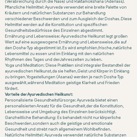
(Verabreichung durch die Nase) und Raktamokshana (Aderlass).
Pflanzliche Heilmittel
: Ayurveda verwendet eine breite Palette von
Kräutern und natürlichen Substanzen zur Behandlung
verschiedener Beschwerden und zum Ausgleich der Doshas. Diese
Heilmittel werden auf die Konstitution und spezifischen
Gesundheitsbedürfnisse des Einzelnen abgestimmt.
Ernährung und Lebensweise
: Ayurvedische Heilkunst legt großen
Wert auf eine ausgewogene Ernährung und Lebensweise, die auf
den Dosha-Typ abgestimmt ist. Es wird empfohlen, frische, natürliche
Lebensmittel zu essen und im Einklang mit den natürlichen
Rhythmen des Tages und der Jahreszeiten zu leben.
Yoga und Meditation
: Diese Praktiken sind integraler Bestandteil der
ayurvedischen Heilkunst, da sie helfen, Geist und Körper in Einklang
zu bringen. Yogastellungen (Asanas) werden je nach Dosha-Typ
ausgewählt, während Meditation geistige Klarheit und Frieden
fördert.
Vorteile der Ayurvedischen Heilkunst:
Personalisierte Gesundheitsfürsorge
: Ayurveda bietet einen
personalisierten Ansatz für die Gesundheit, der die Konstitution,
Lebensweise und Umgebung des Einzelnen berücksichtigt.
Ganzheitliche Behandlung
: Es behandelt nicht nur körperliche
Beschwerden, sondern auch die geistige und emotionale
Gesundheit und strebt nach allgemeinem Wohlbefinden.
Natürliche Heilmittel
: Ayurveda verwendet natürliche Substanzen