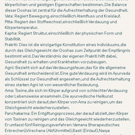
körperlichen und geistigen Eigenschaften bestimmen. Die Balance
dieser Doshas ist zentral für die Aufrechterhaltung der Gesundheit.
Vata
: Regiert Bewegung, einschließlich Atemfluss und Kreislauf.
Pitta
: Regiert den Stoffwechsel, einschließlich Verdauung und
Körpertemperatur.
Kapha
: Regiert Struktur, einschließlich der physischen Form und
Stabilität.
Prakriti
: Dies ist die einzigartige Konstitution eines Individuums, die
durch das Gleichgewicht der Doshas zum Zeitpunkt der Empfängnis
bestimmt wird. Das Verständnis der eigenen Prakriti hilft dabei,
Gesundheit zu erhalten und Krankheiten vorzubeugen.
Agni
: Bezieht sich auf das Verdauungsfeuer, das für die allgemeine
Gesundheit entscheidend ist. Eine gute Verdauung wird im Ayurveda
als Schlüssel zur Gesundheit angesehen, und die Aufrechterhaltung
eines starken Agni ist von wesentlicher Bedeutung.
Ama
: Toxine, die sich im Körper aufgrund von schlechter Verdauung
oder Lebensweise ansammeln. Die ayurvedische Heilkunst
konzentriert sich darauf, den Körper von Ama zu reinigen, um das
Gleichgewicht wiederherzustellen.
Panchakarma
: Ein Entgiftungsprozess, der darauf abzielt, den Körper
von Toxinen zu reinigen und das Gleichgewicht wiederherzustellen.
Er umfasst fünf Reinigungsverfahren: Vamana (therapeutisches
Erbrechen), Virechana (Abführmittel), Basti (Einlauf), Nasya