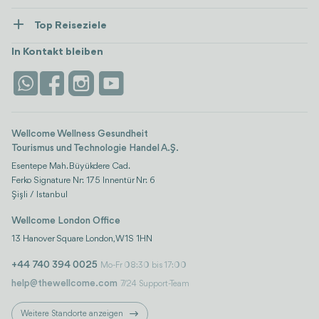
Gesundheitsversorgung
Ressourcen und Richtlinien
Top Reiseziele
Wellness
Alle anzeigen
Karriere
Türkei
Unterkünfte
In Kontakt bleiben
Vertrauen & Sicherheit
Antalya
Attraktionen
Kontaktieren Sie uns
Istanbul
Bewertungen
Life-Plattform
Wellcome Wellness Gesundheit
Tourismus und Technologie Handel A.Ş.
Esentepe Mah. Büyükdere Cad.
Ferko Signature Nr: 175 Innentür Nr: 6
Şişli / Istanbul
Wellcome London Office
13 Hanover Square London, W1S 1HN
+44 740 394 0025
Mo-Fr 08:30 bis 17:00
help@thewellcome.com
7/24 Support-Team
Weitere Standorte anzeigen