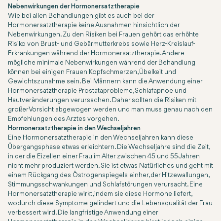
Nebenwirkungen der Hormonersatztherapie
Wie bei allen Behandlungen gibt es auch bei der
Hormonersatztherapie keine Ausnahmen hinsichtlich der
Nebenwirkungen. Zu den Risiken bei Frauen gehört das erhöhte
Risiko von Brust- und Gebärmutterkrebs sowie Herz-Kreislauf-
Erkrankungen während der Hormonersatztherapie. Andere
mögliche minimale Nebenwirkungen während der Behandlung
können bei einigen Frauen Kopfschmerzen, Übelkeit und
Gewichtszunahme sein. Bei Männern kann die Anwendung einer
Hormonersatztherapie Prostataprobleme, Schlafapnoe und
Hautveränderungen verursachen. Daher sollten die Risiken mit
großer Vorsicht abgewogen werden und man muss genau nach den
Empfehlungen des Arztes vorgehen.
Hormonersatztherapie in den Wechseljahren
Eine Hormonersatztherapie in den Wechseljahren kann diese
Übergangsphase etwas erleichtern. Die Wechseljahre sind die Zeit,
in der die Eizellen einer Frau im Alter zwischen 45 und 55 Jahren
nicht mehr produziert werden. Sie ist etwas Natürliches und geht mit
einem Rückgang des Östrogenspiegels einher, der Hitzewallungen,
Stimmungsschwankungen und Schlafstörungen verursacht. Eine
Hormonersatztherapie wirkt, indem sie diese Hormone liefert,
wodurch diese Symptome gelindert und die Lebensqualität der Frau
verbessert wird. Die langfristige Anwendung einer