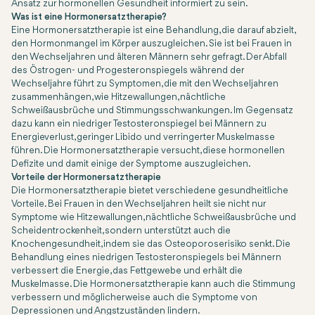
Ansatz zur hormonellen Gesundheit informiert zu sein.
Was ist eine Hormonersatztherapie?
Eine Hormonersatztherapie ist eine Behandlung, die darauf abzielt,
den Hormonmangel im Körper auszugleichen. Sie ist bei Frauen in
den Wechseljahren und älteren Männern sehr gefragt. Der Abfall
des Östrogen- und Progesteronspiegels während der
Wechseljahre führt zu Symptomen, die mit den Wechseljahren
zusammenhängen, wie Hitzewallungen, nächtliche
Schweißausbrüche und Stimmungsschwankungen. Im Gegensatz
dazu kann ein niedriger Testosteronspiegel bei Männern zu
Energieverlust, geringer Libido und verringerter Muskelmasse
führen. Die Hormonersatztherapie versucht, diese hormonellen
Defizite und damit einige der Symptome auszugleichen.
Vorteile der Hormonersatztherapie
Die Hormonersatztherapie bietet verschiedene gesundheitliche
Vorteile. Bei Frauen in den Wechseljahren heilt sie nicht nur
Symptome wie Hitzewallungen, nächtliche Schweißausbrüche und
Scheidentrockenheit, sondern unterstützt auch die
Knochengesundheit, indem sie das Osteoporoserisiko senkt. Die
Behandlung eines niedrigen Testosteronspiegels bei Männern
verbessert die Energie, das Fettgewebe und erhält die
Muskelmasse. Die Hormonersatztherapie kann auch die Stimmung
verbessern und möglicherweise auch die Symptome von
Depressionen und Angstzuständen lindern.