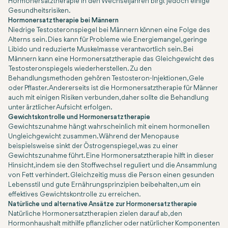
Hormonersatztherapie in den Wechseljahren birgt jedoch einige
Gesundheitsrisiken.
Hormonersatztherapie bei Männern
Niedrige Testosteronspiegel bei Männern können eine Folge des
Alterns sein. Dies kann für Probleme wie Energiemangel, geringe
Libido und reduzierte Muskelmasse verantwortlich sein. Bei
Männern kann eine Hormonersatztherapie das Gleichgewicht des
Testosteronspiegels wiederherstellen. Zu den
Behandlungsmethoden gehören Testosteron-Injektionen, Gele
oder Pflaster. Andererseits ist die Hormonersatztherapie für Männer
auch mit einigen Risiken verbunden, daher sollte die Behandlung
unter ärztlicher Aufsicht erfolgen.
Gewichtskontrolle und Hormonersatztherapie
Gewichtszunahme hängt wahrscheinlich mit einem hormonellen
Ungleichgewicht zusammen. Während der Menopause
beispielsweise sinkt der Östrogenspiegel, was zu einer
Gewichtszunahme führt. Eine Hormonersatztherapie hilft in dieser
Hinsicht, indem sie den Stoffwechsel reguliert und die Ansammlung
von Fett verhindert. Gleichzeitig muss die Person einen gesunden
Lebensstil und gute Ernährungsprinzipien beibehalten, um ein
effektives Gewichtskontrolle zu erreichen.
Natürliche und alternative Ansätze zur Hormonersatztherapie
Natürliche Hormonersatztherapien zielen darauf ab, den
Hormonhaushalt mithilfe pflanzlicher oder natürlicher Komponenten