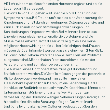
HRT wirkt, indem es diese fehlenden Hormone ergänzt und so die
Lebensqualität verbessert.
Die Vorteile von HRT gehen weit über die bloße Linderung der
Symptome hinaus. Bei Frauen umfasst dies eine Verbesserung der
Knochengesundheit durch ein geringeres Osteoporoserisiko und
kann zur Behandlung von Stimmungsschwankungen und
Schlafstörungen eingesetzt werden. Bei Männern kann es das
Energieniveau wiederherstellen, die Libido steigern und die
Muskelmasse erhalten. Trotz dieser Vorteile gibt es eine Reihe
möglicher Nebenwirkungen, die zu berücksichtigen sind. Frauen
müssen darüber informiert werden, dass sie einem erhöhten Risiko
für Brust- oder Gebärmutterkrebs sowie Herz-Kreislauf-Probleme
ausgesetzt sind. Männer haben Prostataprobleme, die mit der
Verabreichung und Schlafapnoe verbunden sind.
Die Auswahl eines Hormonersatzes muss gut durchdacht und
ärztlich beraten werden. Die Vorteile müssen gegen das potenzielle
Risiko abgewogen werden, und man sollte immer einen
Gesundheitsexperten konsultieren, um die Behandlung auf die
individuellen Bedürfnisse abzustimmen. Darüber hinaus könnte eine
Untersuchung natürlicher und alternativer Methoden zur
Verbesserung der Hormone weniger Nebenwirkungen liefern; auch
hier sollte eine klinische Beratung erfolgen. Das Verständnis
traditioneller und alternativer Optionen bedeutet, gut über den